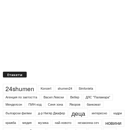
Етикети
24shumen
Koncert
shumen24
Simfonieta
Агенция по заетостта
Васил Левски
Вебер
ДЛС "Паламара"
Менделсон
ПИН-код
Синя зона
Яворов
банкомат
деца
български филми
д-р Нигяр Джафер
интересно
кадри
новини
кражба
медия
музика
най-новото
незаконна сеч