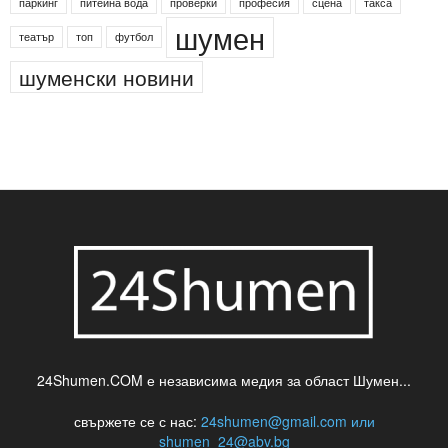
паркинг
питейна вода
проверки
професия
сцена
такса
шумен
театър
топ
футбол
шуменски новини
24Shumen.COM е независима медия за област Шумен...
свържете се с нас:
24shumen@gmail.com или
shumen_24@abv.bg