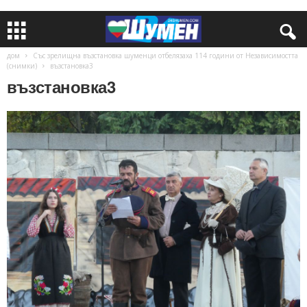
дом
Със зрелищна възстановка шуменци отбелязаха 114 години от Независимостта
(снимки)
възстановка3
възстановка3