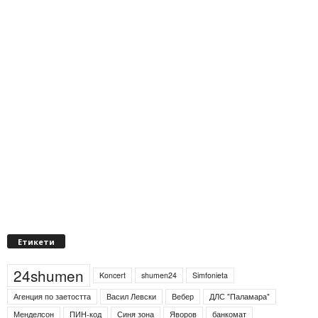
Етикети
24shumen
Koncert
shumen24
Simfonieta
Агенция по заетостта
Васил Левски
Вебер
ДЛС "Паламара"
Менделсон
ПИН-код
Синя зона
Яворов
банкомат