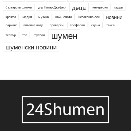
деца
български филми
д-р Нигяр Джафер
интересно
кадри
новини
кражба
медия
музика
най-новото
незаконна сеч
паркинг
питейна вода
проверки
професия
сцена
такса
шумен
театър
топ
футбол
шуменски новини