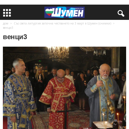
дом
Със света литургия започна честването на 3 март в Шумен (снимки)
венци3
венци3