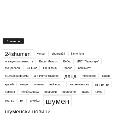
Етикети
24shumen
Koncert
shumen24
Simfonieta
Агенция по заетостта
Васил Левски
Вебер
ДЛС "Паламара"
Менделсон
ПИН-код
Синя зона
Яворов
банкомат
деца
български филми
д-р Нигяр Джафер
интересно
кадри
новини
кражба
медия
музика
най-новото
незаконна сеч
паркинг
питейна вода
проверки
професия
сцена
такса
шумен
театър
топ
футбол
шуменски новини