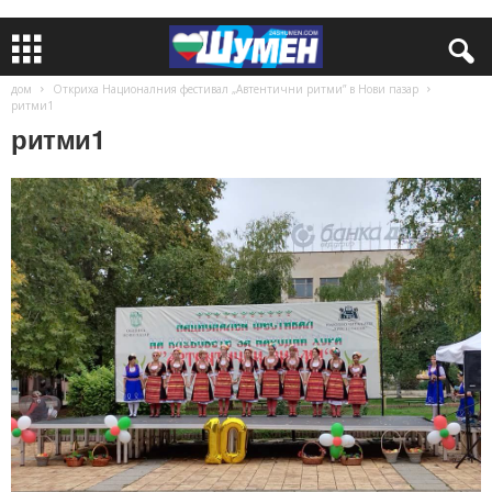
дом
Откриха Националния фестивал „Автентични ритми” в Нови пазар
ритми1
ритми1