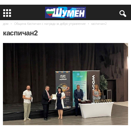
дом
Община Каспичан с награда за добро управление
каспичан2
каспичан2