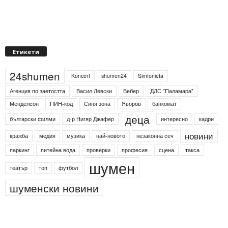
Етикети
24shumen
Koncert
shumen24
Simfonieta
Агенция по заетостта
Васил Левски
Вебер
ДЛС "Паламара"
Менделсон
ПИН-код
Синя зона
Яворов
банкомат
деца
български филми
д-р Нигяр Джафер
интересно
кадри
новини
кражба
медия
музика
най-новото
незаконна сеч
паркинг
питейна вода
проверки
професия
сцена
такса
шумен
театър
топ
футбол
шуменски новини