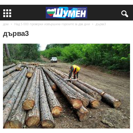
дом
Над 5 000 проверки извършиха горските за два дни
дърва3
дърва3