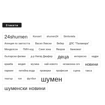
Етикети
24shumen
Koncert
shumen24
Simfonieta
Агенция по заетостта
Васил Левски
Вебер
ДЛС "Паламара"
Менделсон
ПИН-код
Синя зона
Яворов
банкомат
деца
български филми
д-р Нигяр Джафер
интересно
кадри
новини
кражба
медия
музика
най-новото
незаконна сеч
паркинг
питейна вода
проверки
професия
сцена
такса
шумен
театър
топ
футбол
шуменски новини