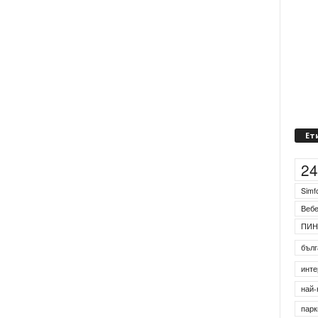
Ет
2
Simf
Веб
ПИН
бълг
инте
най-
парк