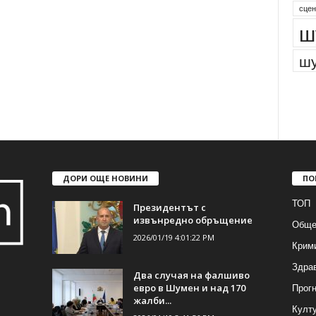
сцен
ш
шу
ДОРИ ОЩЕ НОВИНИ
ПО
ТОП
Президентът с
извънредно обръщение
Обще
2026/01/19 4:01:22 PM
Крим
Здра
Два случая на фалшиво
Прогн
евро в Шумен и над 170
жалби...
Култ