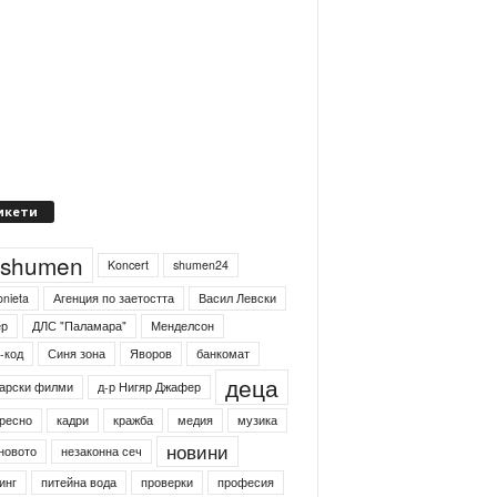
икети
4shumen
Koncert
shumen24
onieta
Агенция по заетостта
Васил Левски
ер
ДЛС "Паламара"
Менделсон
-код
Синя зона
Яворов
банкомат
деца
арски филми
д-р Нигяр Джафер
ресно
кадри
кражба
медия
музика
новини
новото
незаконна сеч
инг
питейна вода
проверки
професия