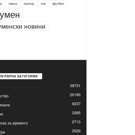
а
такса
театър
топ
футбол
умен
менски новини
ПУЛЯРНА КАТЕГОРИЯ
39731
20190
ство
9237
инале
3265
ве
2713
оза за времето
2529
ура