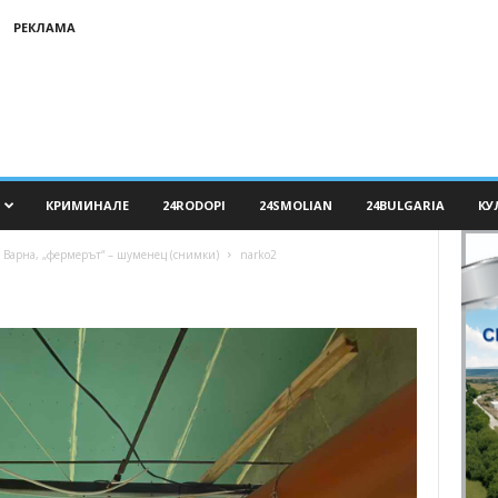
РЕКЛАМА
КРИМИНАЛЕ
24RODOPI
24SMOLIAN
24BULGARIA
КУ
Варна, „фермерът“ – шуменец (снимки)
narko2