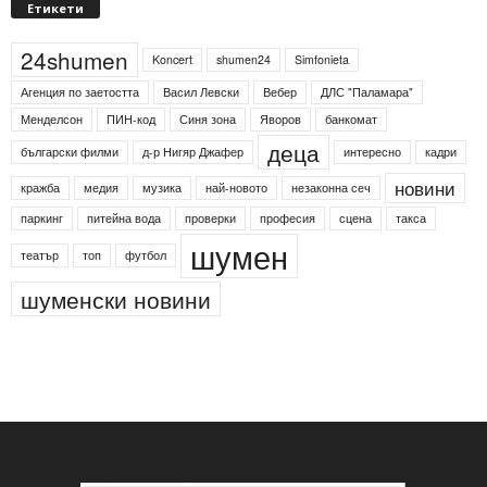
Етикети
24shumen
Koncert
shumen24
Simfonieta
Агенция по заетостта
Васил Левски
Вебер
ДЛС "Паламара"
Менделсон
ПИН-код
Синя зона
Яворов
банкомат
деца
български филми
д-р Нигяр Джафер
интересно
кадри
новини
кражба
медия
музика
най-новото
незаконна сеч
паркинг
питейна вода
проверки
професия
сцена
такса
шумен
театър
топ
футбол
шуменски новини