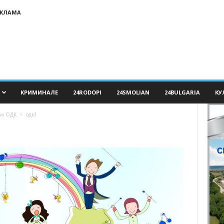
ЕКЛАМА
КРИМИНАЛЕ
24RODOPI
24SMOLIAN
24BULGARIA
КУ
ъм ОДК
одк1