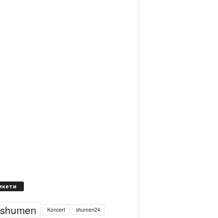
икети
4shumen
Koncert
shumen24