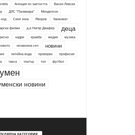
onieta
Агенция по заетостта
Васил Левски
ер
ДЛС "Паламара"
Менделсон
-код
Синя зона
Яворов
банкомат
деца
арски филми
д-р Нигяр Джафер
ресно
кадри
кражба
медия
музика
новини
новото
незаконна сеч
инг
питейна вода
проверки
професия
а
такса
театър
топ
футбол
умен
менски новини
ПУЛЯРНА КАТЕГОРИЯ