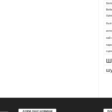
Simf
Веб
ПИН
бълг
инте
най-
парк
сцен
ш
шу
ДОРИ ОЩЕ НОВИНИ
ПО