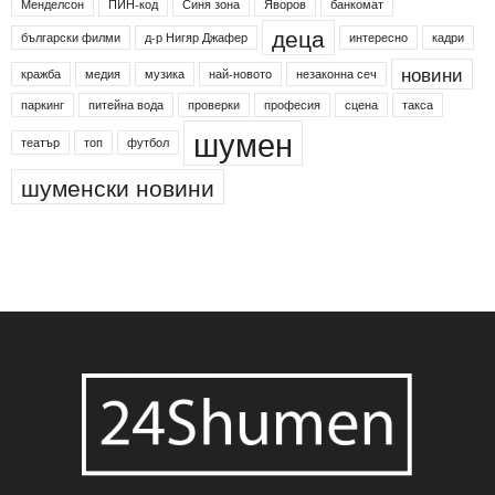
Менделсон
ПИН-код
Синя зона
Яворов
банкомат
деца
български филми
д-р Нигяр Джафер
интересно
кадри
новини
кражба
медия
музика
най-новото
незаконна сеч
паркинг
питейна вода
проверки
професия
сцена
такса
шумен
театър
топ
футбол
шуменски новини