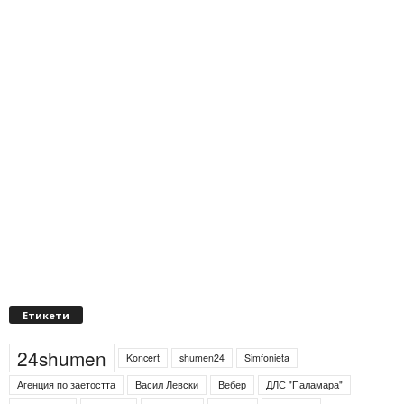
Етикети
24shumen
Koncert
shumen24
Simfonieta
Агенция по заетостта
Васил Левски
Вебер
ДЛС "Паламара"