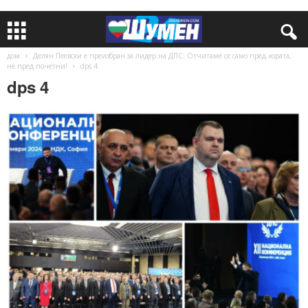
дом
Делян Пеевски е преизбран за лидер на ДПС: Отчитаме се само пред хората,
не пред почетни!
dps 4
dps 4