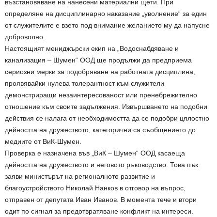
възстановяване на нанесени материални щети. При
определяне на дисциплинарно наказание „уволнение“ за един
от служителите е взето под внимание желанието му да напусне
доброволно.
Настоящият мениджърски екип на „Водоснабдяване и
канализация – Шумен“ ООД ще продължи да предприема
сериозни мерки за подобряване на работната дисциплина,
проявявайки нулева толерантност към служители
демонстриращи незаинтересованост или пренебрежително
отношение към своите задължения. Извършването на подобни
действия се налага от необходимостта да се подобри цялостно
дейността на дружеството, категорични са съобщението до
медиите от ВиК-Шумен.
Проверка е назначена във „ВиК – Шумен“ ООД касаеща
дейността на дружеството и неговото ръководство. Това пък
заяви министърът на регионалното развитие и
благоустройството Николай Нанков в отговор на въпрос,
отправен от депутата Иван Иванов. В момента тече и втори
одит по сигнал за предотвратяване конфликт на интереси.