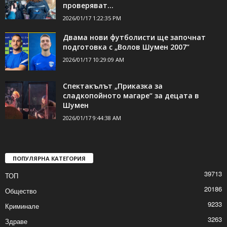
ДОРИ ОЩЕ НОВИНИ
НАП: Няма нарушения при въвеждане на
еврото в Шумен, инспектори
проверяват...
2026/01/17 1:22:35 PM
Двама нови футболисти ще започнат
подготовка с „Волов Шумен 2007“
2026/01/17 10:29:09 AM
Спектакълът „Приказка за
сладкопойното магаре“ за децата в
Шумен
2026/01/17 9:44:38 AM
ПОПУЛЯРНА КАТЕГОРИЯ
39713
ТОП