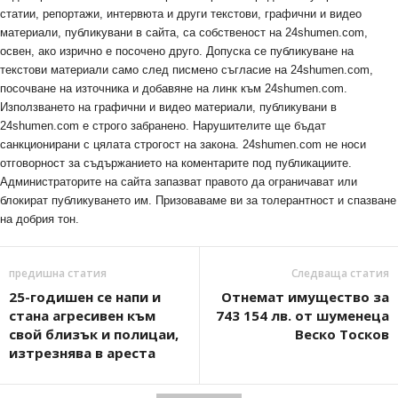
статии, репортажи, интервюта и други текстови, графични и видео
материали, публикувани в сайта, са собственост на 24shumen.com,
освен, ако изрично е посочено друго. Допуска се публикуване на
текстови материали само след писмено съгласие на 24shumen.com,
посочване на източника и добавяне на линк към 24shumen.com.
Използването на графични и видео материали, публикувани в
24shumen.com е строго забранено. Нарушителите ще бъдат
санкционирани с цялата строгост на закона. 24shumen.com не носи
отговорност за съдържанието на коментарите под публикациите.
Администраторите на сайта запазват правото да ограничават или
блокират публикуването им. Призоваваме ви за толерантност и спазване
на добрия тон.
предишна статия
Следваща статия
25-годишен се напи и
Отнемат имущество за
стана агресивен към
743 154 лв. от шуменеца
свой близък и полицаи,
Веско Тосков
изтрезнява в ареста