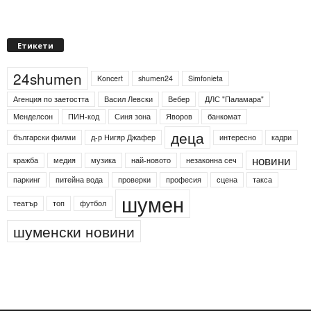
Етикети
24shumen
Koncert
shumen24
Simfonieta
Агенция по заетостта
Васил Левски
Вебер
ДЛС "Паламара"
Менделсон
ПИН-код
Синя зона
Яворов
банкомат
деца
български филми
д-р Нигяр Джафер
интересно
кадри
новини
кражба
медия
музика
най-новото
незаконна сеч
паркинг
питейна вода
проверки
професия
сцена
такса
шумен
театър
топ
футбол
шуменски новини