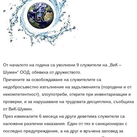
От началото на година са уволнени 9 служители на „ВиК –
Шумен“ ООД, обявиха от дружеството.
Причините за освобождаване на служителите са
недобросъвестно изпълнение на задълженията (породени и от
некомпетентност), злоупотреби, открити при инвентаризации и
проверки, и за нарушаване на трудовата дисциплина, съобщиха
от ВиК-Шумен.
През изминалите 6 месеца на други деветима служители са
наложени различни наказания. Един от тях е санкциониран с
последно предупреждение, а на друг е връчена заповед за