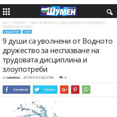
дом
Общество
9 души са уволнени от Водното дружество за неспазване на
трудовата дисциплина...
ОБЩЕСТВО
ТОП
9 души са уволнени от Водното
дружество за неспазване на
трудовата дисциплина и
злоупотреби
от
redaktor
-
2017/07/10 2:28:27 PM
0
Facebook
Twitter