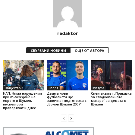
redaktor
СВЪРЗАНИ НОВИНИ
ОЩЕ ОТ АВТОРА
Общество
Спорт
Култура
НАП: Няма нарушения
Двама нови
Спектакълът „Приказка
при въвеждане на
футболисти ще
за сладкопойното
еврото в Шумен,
започнат подготовка с
магаре“ за децата в
инспектори
„Волов Шумен 2007“
Шумен
проверяват и днес