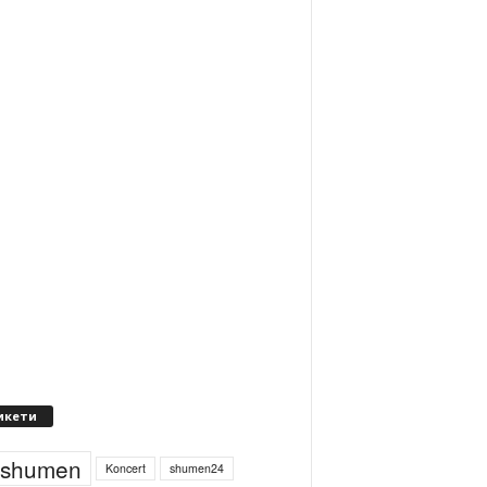
икети
4shumen
Koncert
shumen24