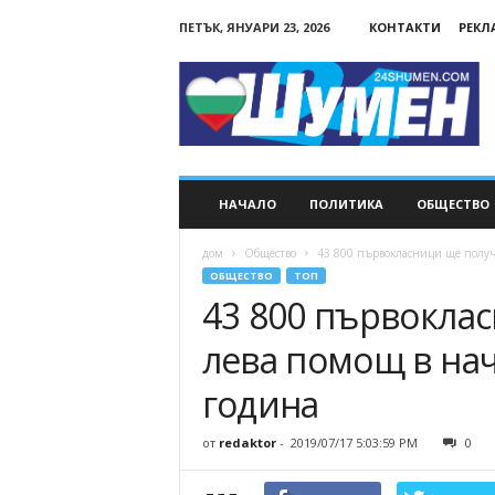
ПЕТЪК, ЯНУАРИ 23, 2026
КОНТАКТИ
РЕКЛ
24Shumen.COM
НАЧАЛО
ПОЛИТИКА
ОБЩЕСТВО
дом
Общество
43 800 първокласници ще получа
ОБЩЕСТВО
ТОП
43 800 първоклас
лева помощ в нач
година
от
redaktor
-
2019/07/17 5:03:59 PM
0