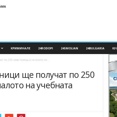
АМА
КРИМИНАЛЕ
24RODOPI
24SMOLIAN
24BULGARIA
КУ
т по 250 лева помощ в началото на...
ници ще получат по 250
алото на учебната