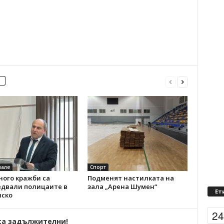
але
Спорт
ного кражби са
Подменят настилката на
едвали полицаите в
зала „Арена Шумен“
Ет
ско
2
са задължителни!