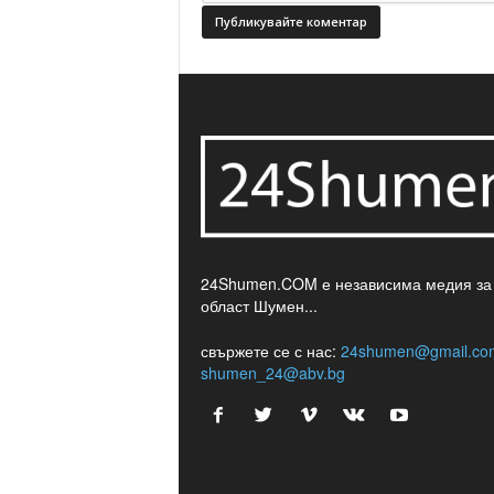
24Shumen.COM е независима медия за
област Шумен...
свържете се с нас:
24shumen@gmail.co
shumen_24@abv.bg