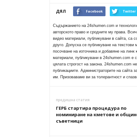
ДЯЛ
Facebook
Twitter
Съдържанието на 24shumen.com и технологиит
авторското право и сродните му права. Всич
видео материали, публикувани в сайта, са с
друго. Допуска се публикуване на текстови
посочване на източника и добавяне на линк
материали, публикувани в 24shumen.com е с
цялата строгост на закона. 24shumen.com н
публикациите. Администраторите на сайта з
им. Призоваваме ви за толерантност и спазв
предишна статия
ГЕРБ стартира процедура по
номиниране на кметове и общин
съветници