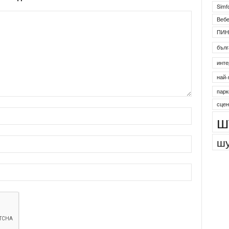
Simf
Веб
ПИН
бълг
инте
най-
парк
сцен
ш
шу