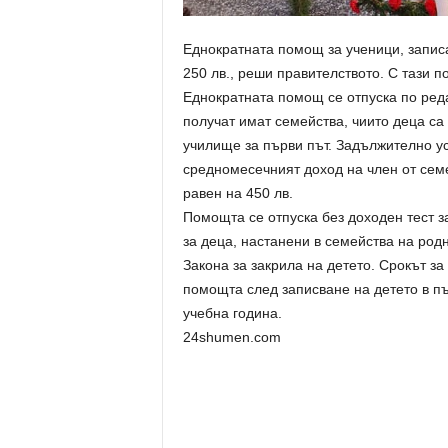
Еднократната помощ за ученици, записа
250 лв., реши правителството. С тази 
Еднократната помощ се отпуска по ред
получат имат семейства, чиито деца са
училище за първи път. Задължително ус
средномесечният доход на член от семе
равен на 450 лв.
Помощта се отпуска без доходен тест з
за деца, настанени в семейства на родн
Закона за закрила на детето. Срокът з
помощта след записване на детето в пъ
учебна година.
24shumen.com