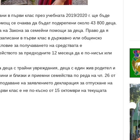
ни в първи клас през учебната 2019/2020 г. ще бъде
помощ се очаква да бъдат подкрепени около 43 800 деца.
а на Закона за семейни помощи за деца. Право да я
 записани в първи клас в държавно или общинско
ловие за получаването на средствата е
йството за предходните 12 месеца да е по-нисък или
а деца с трайни увреждания, деца с един жив родител и
ини и близки и приемни семейства по реда на чл. 26 от
а подаване на заявлението декларация за отпускане на
рви клас е не по-късно от 15 октомври на текущата