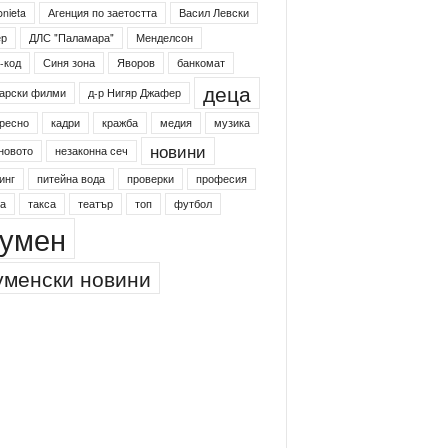
onieta
Агенция по заетостта
Васил Левски
ер
ДЛС "Паламара"
Менделсон
-код
Синя зона
Яворов
банкомат
деца
арски филми
д-р Нигяр Джафер
ресно
кадри
кражба
медия
музика
новини
новото
незаконна сеч
инг
питейна вода
проверки
професия
а
такса
театър
топ
футбол
умен
менски новини