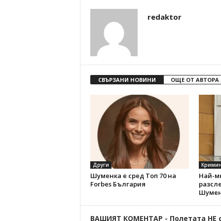
redaktor
СВЪРЗАНИ НОВИНИ
ОЩЕ ОТ АВТОРА
Други
Кримин
Шуменка е сред Топ 70 на
Най-м
Forbes България
разсл
Шумен
ВАШИЯТ КОМЕНТАР - Полетата НЕ 