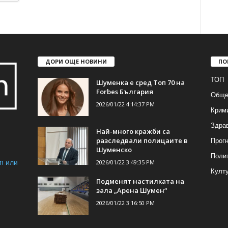
ДОРИ ОЩЕ НОВИНИ
ПО
ТОП
Шуменка е сред Топ 70 на
Forbes България
Обще
2026/01/22 4:14:37 PM
Крим
Здра
Най-много кражби са
Прогн
разследвали полицаите в
Шуменско
Поли
m или
2026/01/22 3:49:35 PM
Култ
Подменят настилката на
зала „Арена Шумен“
2026/01/22 3:16:50 PM