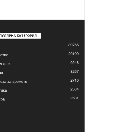
ПУЛЯРНА КАТЕГОРИЯ
39765
20199
ство
9248
инале
3267
ве
2716
оза за времето
2534
тика
2531
ура