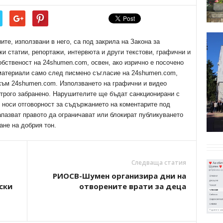
е, използвани в него, са под закрила на Закона за
ки статии, репортажи, интервюта и други текстови, графични и
обственост на 24shumen.com, освен, ако изрично е посочено
 материали само след писмено съгласие на 24shumen.com,
 към 24shumen.com. Използването на графични и видео
трого забранено. Нарушителите ще бъдат санкционирани с
е носи отговорност за съдържанието на коментарите под
апазват правото да ограничават или блокират публикуването
ане на добрия тон.
Следваща статия
РИОСВ-Шумен организира дни на
ски
отворените врати за деца