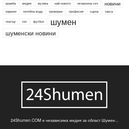
новини
кражба
медия
музика
най-новото
незаконна сеч
паркинг
питейна вода
проверки
професия
сцена
такса
шумен
театър
топ
футбол
шуменски новини
24Shumen.COM е независима медия за област Шумен...