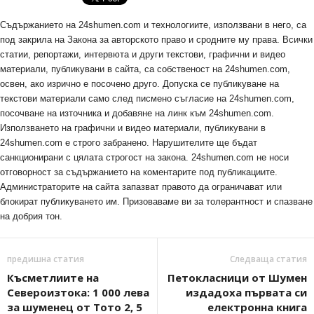
Съдържанието на 24shumen.com и технологиите, използвани в него, са
под закрила на Закона за авторското право и сродните му права. Всички
статии, репортажи, интервюта и други текстови, графични и видео
материали, публикувани в сайта, са собственост на 24shumen.com,
освен, ако изрично е посочено друго. Допуска се публикуване на
текстови материали само след писмено съгласие на 24shumen.com,
посочване на източника и добавяне на линк към 24shumen.com.
Използването на графични и видео материали, публикувани в
24shumen.com е строго забранено. Нарушителите ще бъдат
санкционирани с цялата строгост на закона. 24shumen.com не носи
отговорност за съдържанието на коментарите под публикациите.
Администраторите на сайта запазват правото да ограничават или
блокират публикуването им. Призоваваме ви за толерантност и спазване
на добрия тон.
предишна статия
Следваща статия
Късметлиите на
Петокласници от Шумен
Североизтока: 1 000 лева
издадоха първата си
за шуменец от Тото 2, 5
електронна книга