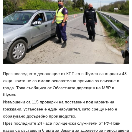
През последното денонощие от КПП-та в Шумен са върнати 43
лица, които не са имали основателна причина за влизане в
града. Това съобщиха от Областната дирекция на МВР в
Шумен.
Извършени са 115 проверки на поставени под карантина
граждани, установен е един нарушител, като срещу него е
образувано досъдебно производство.
През последните 24 часа полицейски служители от РУ-Нови
пазар са съставили 6 акта за Закона за здравето за непоставена