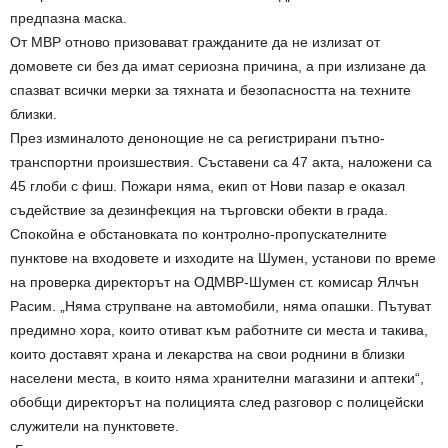
предпазна маска.
От МВР отново призовават гражданите да не излизат от
домовете си без да имат сериозна причина, а при излизане да
спазват всички мерки за тяхната и безопасността на техните
близки.
През изминалото денонощие не са регистрирани пътно-
транспортни произшествия. Съставени са 47 акта, наложени са
45 глоби с фиш. Пожари няма, екип от Нови пазар е оказал
съдействие за дезинфекция на търговски обекти в града.
Спокойна е обстановката по контролно-пропускателните
пунктове на входовете и изходите на Шумен, установи по време
на проверка директорът на ОДМВР-Шумен ст. комисар Ялчън
Расим. „Няма струпване на автомобили, няма опашки. Пътуват
предимно хора, които отиват към работните си места и такива,
които доставят храна и лекарства на свои роднини в близки
населени места, в които няма хранителни магазини и аптеки“,
обобщи директорът на полицията след разговор с полицейски
служители на пунктовете.