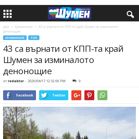
дом
Криминале
43 са върнати от КПП-та край Шумен за изминалото
денонощие
КРИМИНАЛЕ
ТОП
43 са върнати от КПП-та край
Шумен за изминалото
денонощие
от
redaktor
-
2020/04/17 12:32:00 PM
0
Facebook
Twitter