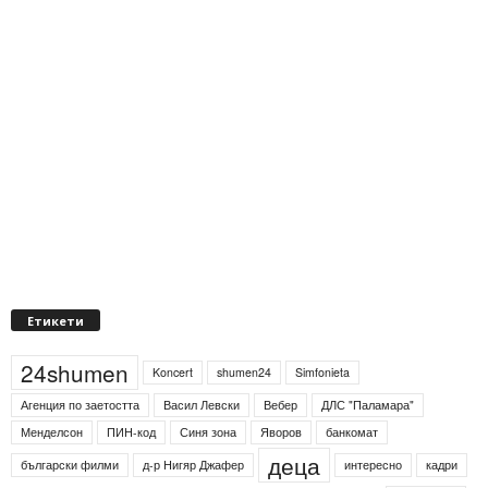
Етикети
24shumen
Koncert
shumen24
Simfonieta
Агенция по заетостта
Васил Левски
Вебер
ДЛС "Паламара"
Менделсон
ПИН-код
Синя зона
Яворов
банкомат
деца
български филми
д-р Нигяр Джафер
интересно
кадри