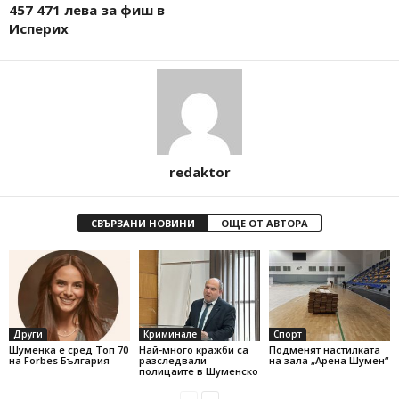
457 471 лева за фиш в
Исперих
redaktor
СВЪРЗАНИ НОВИНИ
ОЩЕ ОТ АВТОРА
Други
Криминале
Спорт
Шуменка е сред Топ 70
Най-много кражби са
Подменят настилката
на Forbes България
разследвали
на зала „Арена Шумен“
полицаите в Шуменско