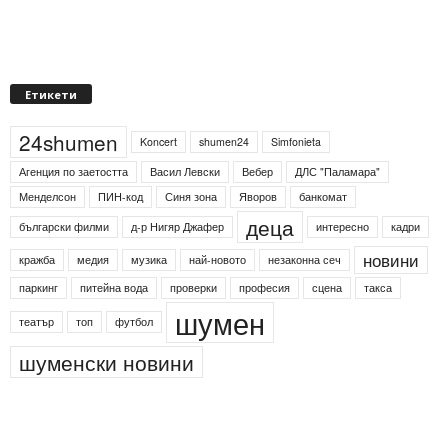
Етикети
24shumen
Koncert
shumen24
Simfonieta
Агенция по заетостта
Васил Левски
Вебер
ДЛС "Паламара"
Менделсон
ПИН-код
Синя зона
Яворов
банкомат
деца
български филми
д-р Нигяр Джафер
интересно
кадри
новини
кражба
медия
музика
най-новото
незаконна сеч
паркинг
питейна вода
проверки
професия
сцена
такса
шумен
театър
топ
футбол
шуменски новини