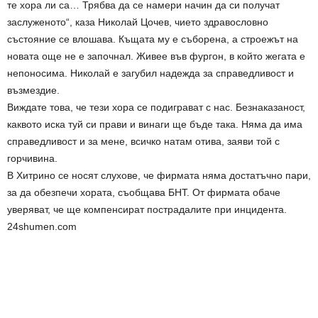
те хора ли са… Трябва да се намери начин да си получат
заслуженото“, каза Николай Цочев, чието здравословно
състояние се влошава. Къщата му е съборена, а строежът на
новата още не е започнал. Живее във фургон, в който жегата е
непоносима. Николай е загубил надежда за справедливост и
възмездие.
Виждате това, че тези хора се подиграват с нас. Безнаказаност,
каквото иска туй си прави и винаги ще бъде така. Няма да има
справедливост и за мене, всичко натам отива, заяви той с
горчивина.
В Хитрино се носят слухове, че фирмата няма достатъчно пари,
за да обезпечи хората, съобщава БНТ. От фирмата обаче
уверяват, че ще компенсират пострадалите при инцидента.
24shumen.com