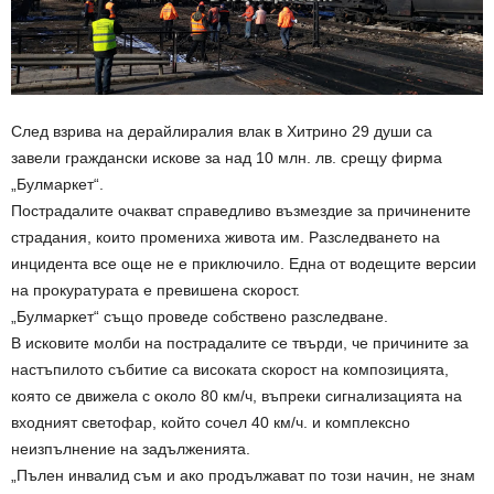
След взрива на дерайлиралия влак в Хитрино 29 души са
завели граждански искове за над 10 млн. лв. срещу фирма
„Булмаркет“.
Пострадалите очакват справедливо възмездие за причинените
страдания, които промениха живота им. Разследването на
инцидента все още не е приключило. Една от водещите версии
на прокуратурата е превишена скорост.
„Булмаркет“ също проведе собствено разследване.
В исковите молби на пострадалите се твърди, че причините за
настъпилото събитие са високата скорост на композицията,
която се движела с около 80 км/ч, въпреки сигнализацията на
входният светофар, който сочел 40 км/ч. и комплексно
неизпълнение на задълженията.
„Пълен инвалид съм и ако продължават по този начин, не знам