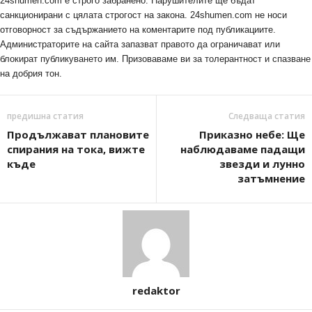
24shumen.com е строго забранено. Нарушителите ще бъдат
санкционирани с цялата строгост на закона. 24shumen.com не носи
отговорност за съдържанието на коментарите под публикациите.
Администраторите на сайта запазват правото да ограничават или
блокират публикуването им. Призоваваме ви за толерантност и спазване
на добрия тон.
предишна статия
Следваща статия
Продължават плановите
Приказно небе: Ще
спирания на тока, вижте
наблюдаваме падащи
къде
звезди и лунно
затъмнение
redaktor