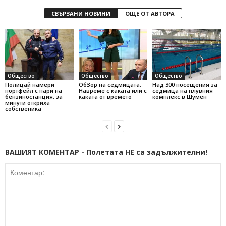
СВЪРЗАНИ НОВИНИ
ОЩЕ ОТ АВТОРА
Общество
Общество
Общество
Полицай намери
ОбЗор на седмицата:
Над 300 посещения за
портфейл с пари на
Навреме с каката или с
седмица на плувния
бензиностанция, за
каката от времето
комплекс в Шумен
минути откриха
собственика
ВАШИЯТ КОМЕНТАР - Полетата НЕ са задължителни!