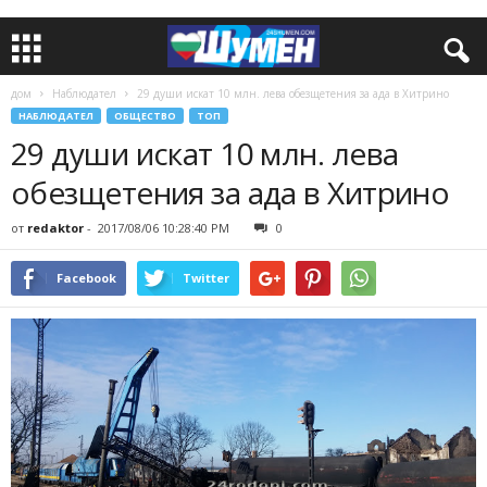
дом
Наблюдател
29 души искат 10 млн. лева обезщетения за ада в Хитрино
НАБЛЮДАТЕЛ
ОБЩЕСТВО
ТОП
29 души искат 10 млн. лева
обезщетения за ада в Хитрино
от
redaktor
-
2017/08/06 10:28:40 PM
0
Facebook
Twitter