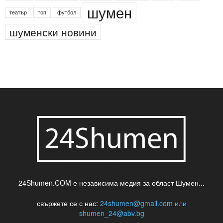
шумен
театър
топ
футбол
шуменски новини
24Shumen.COM е независима медия за област Шумен...
свържете се с нас:
24shumen@gmail.com или
shumen_24@abv.bg