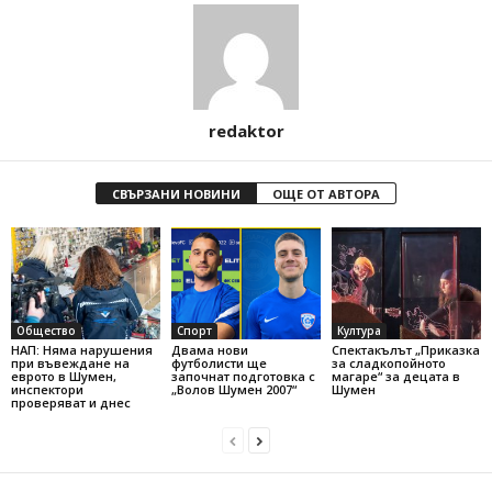
redaktor
СВЪРЗАНИ НОВИНИ
ОЩЕ ОТ АВТОРА
Общество
Спорт
Култура
НАП: Няма нарушения
Двама нови
Спектакълът „Приказка
при въвеждане на
футболисти ще
за сладкопойното
еврото в Шумен,
започнат подготовка с
магаре“ за децата в
инспектори
„Волов Шумен 2007“
Шумен
проверяват и днес