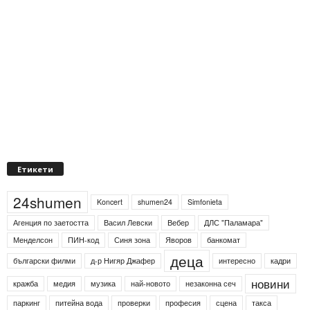
Етикети
24shumen
Koncert
shumen24
Simfonieta
Агенция по заетостта
Васил Левски
Вебер
ДЛС "Паламара"
Менделсон
ПИН-код
Синя зона
Яворов
банкомат
деца
български филми
д-р Нигяр Джафер
интересно
кадри
новини
кражба
медия
музика
най-новото
незаконна сеч
паркинг
питейна вода
проверки
професия
сцена
такса