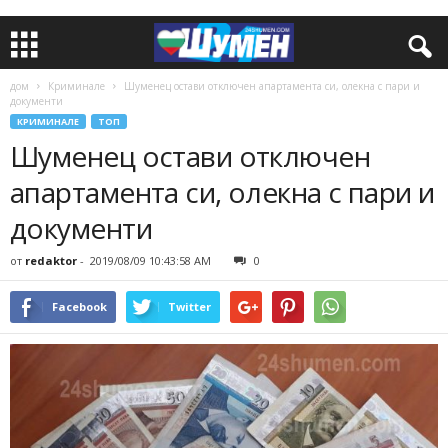
дом
Криминале
Шуменец остави отключен апартамента си, олекна с пари и
документи
КРИМИНАЛЕ
ТОП
Шуменец остави отключен
апартамента си, олекна с пари и
документи
от
redaktor
-
2019/08/09 10:43:58 AM
0
Facebook
Twitter