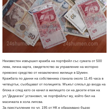
Неизвестен извършил кражба на портфейл със сумата от 500
лева, лична карта, свидетелство за управление на моторно
превозно средство от незаключено жилище в Шумен.
Кражбата по данни на собственика станала около 11.45 часа в
четвъртък, съобщават от полицията. Мъжът слязъл до входа на
блока и след като се качил в жилището си на десети етаж на
ул.“Дедеагач“ установил, че портфейлът му, който бил на
масичката в хола липсва.
За престъпление по чл. 195 от НК е образувано бързо