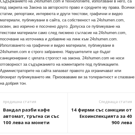
Съдържанието на 24shumen.com и технологиите, използвани в него, са
под закрила на Закона за авторското право и сродните му права. Всички
статии, репортажи, интервюта и други текстови, графични и видео
материали, публикувани в сайта, са собственост на 24shumen.com,
освен, ако изрично е посочено друго. Допуска се публикуване на
текстови материали само след писмено съгласие на 24shumen.com,
посочване на източника и добавяне на линк към 24shumen.com.
Използването на графични и видео материали, публикувани в
24shumen.com е строго забранено. Нарушителите ще бъдат
санкционирани с цялата строгост на закона. 24shumen.com не носи
отговорност за съдържанието на коментарите под публикациите.
Администраторите на сайта запазват правото да ограничават или
блокират публикуването им. Призоваваме ви за толерантност и спазване
на добрия тон.
предишна статия
Следваща статия
Вандал разби кафе
14 фирми със санкции от
автомат, тръгна си със
Екоинспекцията за 40
100 лева на монети
900 лева