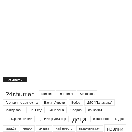
Етикети
24shumen
Koncert
shumen24
Simfonieta
Агенция по заетостта
Васил Левски
Вебер
ДЛС "Паламара"
Менделсон
ПИН-код
Синя зона
Яворов
банкомат
деца
български филми
д-р Нигяр Джафер
интересно
кадри
новини
кражба
медия
музика
най-новото
незаконна сеч