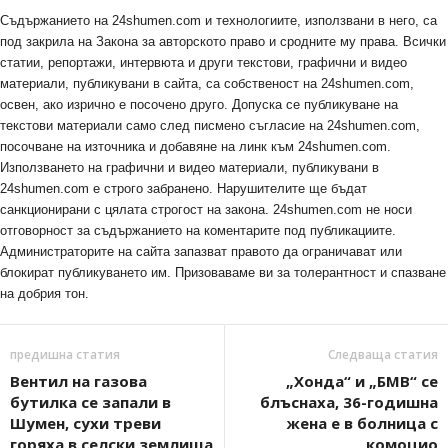
Съдържанието на 24shumen.com и технологиите, използвани в него, са
под закрила на Закона за авторското право и сродните му права. Всички
статии, репортажи, интервюта и други текстови, графични и видео
материали, публикувани в сайта, са собственост на 24shumen.com,
освен, ако изрично е посочено друго. Допуска се публикуване на
текстови материали само след писмено съгласие на 24shumen.com,
посочване на източника и добавяне на линк към 24shumen.com.
Използването на графични и видео материали, публикувани в
24shumen.com е строго забранено. Нарушителите ще бъдат
санкционирани с цялата строгост на закона. 24shumen.com не носи
отговорност за съдържанието на коментарите под публикациите.
Администраторите на сайта запазват правото да ограничават или
блокират публикуването им. Призоваваме ви за толерантност и спазване
на добрия тон.
предишна статия
Следваща статия
Вентил на газова
„Хонда“ и „БМВ“ се
бутилка се запали в
блъснаха, 36-годишна
Шумен, сухи треви
жена е в болница с
горяха в селски землища
комоцио