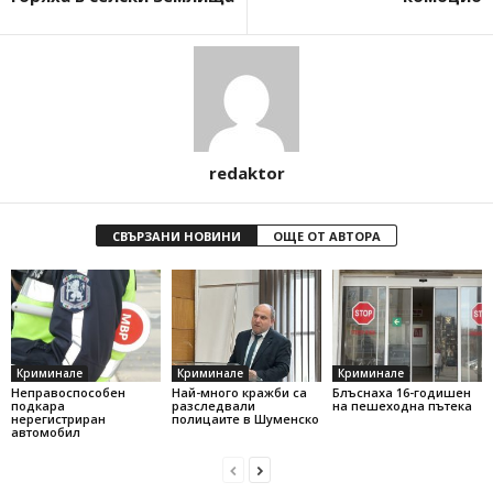
redaktor
СВЪРЗАНИ НОВИНИ
ОЩЕ ОТ АВТОРА
Криминале
Криминале
Криминале
Неправоспособен
Най-много кражби са
Блъснаха 16-годишен
подкара
разследвали
на пешеходна пътека
нерегистриран
полицаите в Шуменско
автомобил