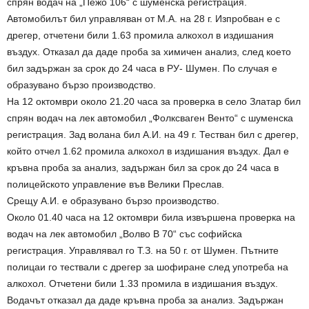
спрян водач на „Пежо 106“ с шуменска регистрация.
Автомобилът бил управляван от М.А. на 28 г. Изпробван е с
дрегер, отчетени били 1.63 промила алкохол в издишания
въздух. Отказал да даде проба за химичен анализ, след което
бил задържан за срок до 24 часа в РУ- Шумен. По случая е
образувано бързо производство.
На 12 октомври около 21.20 часа за проверка в село Златар бил
спрян водач на лек автомобил „Фолксваген Венто“ с шуменска
регистрация. Зад волана бил А.И. на 49 г. Тестван бил с дрегер,
който отчел 1.62 промила алкохол в издишания въздух. Дал е
кръвна проба за анализ, задържан бил за срок до 24 часа в
полицейското управление във Велики Преслав.
Срещу А.И. е образувано бързо производство.
Около 01.40 часа на 12 октомври била извършена проверка на
водач на лек автомобил „Волво В 70“ със софийска
регистрация. Управлявал го Т.З. на 50 г. от Шумен. Пътните
полицаи го тествали с дрегер за шофиране след употреба на
алкохол. Отчетени били 1.33 промила в издишания въздух.
Водачът отказал да даде кръвна проба за анализ. Задържан