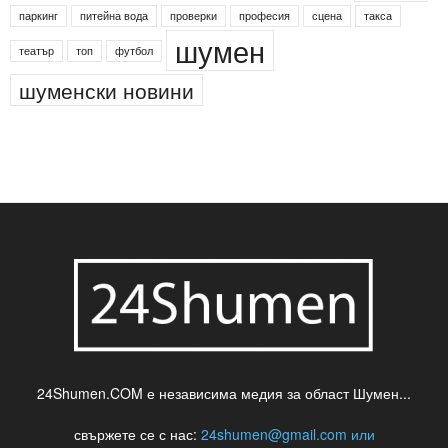
паркинг
питейна вода
проверки
професия
сцена
такса
шумен
театър
топ
футбол
шуменски новини
24Shumen.COM е независима медия за област Шумен...
свържете се с нас:
24shumen@gmail.com или