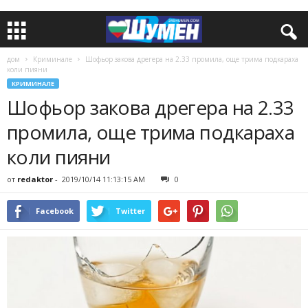
дом
Криминале
Шофьор закова дрегера на 2.33 промила, още трима подкараха
коли пияни
КРИМИНАЛЕ
Шофьор закова дрегера на 2.33
промила, още трима подкараха
коли пияни
от
redaktor
-
2019/10/14 11:13:15 AM
0
Facebook
Twitter