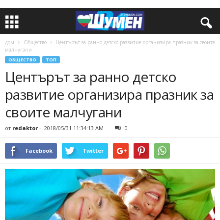
дом
Общество
Центърът за ранно детско развитие организира празник за своите
малчугани
ОБЩЕСТВО
ТОП
Центърът за ранно детско
развитие организира празник за
своите малчугани
от
redaktor
-
2018/05/31 11:34:13 AM
0
Facebook
Twitter