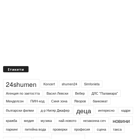
Етикети
24shumen
Koncert
shumen24
Simfonieta
Агенция по заетостта
Васил Левски
Вебер
ДЛС "Паламара"
Менделсон
ПИН-код
Синя зона
Яворов
банкомат
деца
български филми
д-р Нигяр Джафер
интересно
кадри