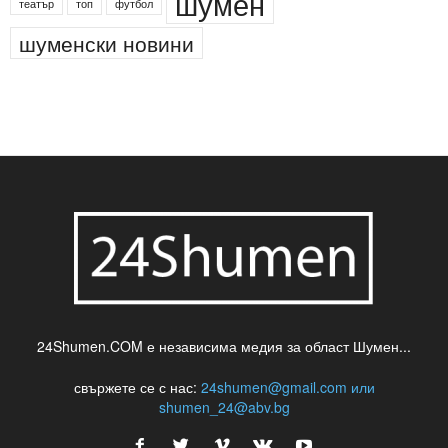
новини
кражба
медия
музика
най-новото
незаконна сеч
паркинг
питейна вода
проверки
професия
сцена
такса
шумен
театър
топ
футбол
шуменски новини
24Shumen.COM е независима медия за област Шумен...