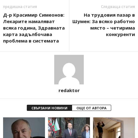
предишна статия
Следваща статия
Д-р Красимир Симеонов:
На трудовия пазар в
Лекарите намаляват
Шумен: За всяко работно
всяка година, Здравната
място – четирима
карта задълбочава
конкуренти
проблема в системата
redaktor
СВЪРЗАНИ НОВИНИ
ОЩЕ ОТ АВТОРА