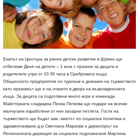
Екипът на Центъра за ранно детско развитие в Шумен ще
отбележи Деня на детето – 1 юни с празник за децата и
родителите утре от 10.30 часа в Сребровата къща.
Общинското предприятие по туризъм е домакин на тържеството
като празникът ще е на открито в двора на възрожденската
къща. За децата са подготвени много игри и изненади.
Майсторката сладкарка Пенка Петкова ще подари на всички
малчугани изработени от нея захарни петлета. Гости на
тържеството ще бъдат зам.-кметът по социална политика и
здравеопазване д-р Светлана Маркова и директорът на
Регионалната дирекция за социално подпомагане Мартина