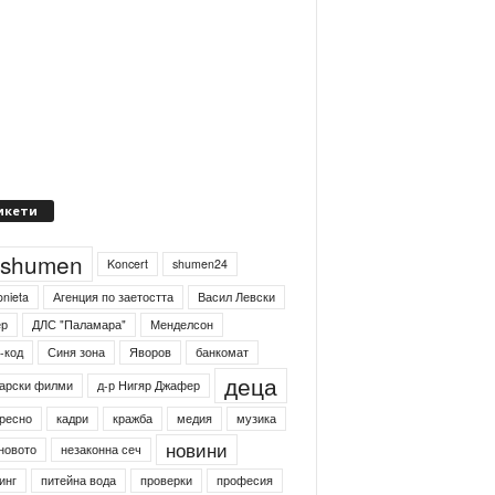
икети
4shumen
Koncert
shumen24
onieta
Агенция по заетостта
Васил Левски
ер
ДЛС "Паламара"
Менделсон
-код
Синя зона
Яворов
банкомат
деца
арски филми
д-р Нигяр Джафер
ресно
кадри
кражба
медия
музика
новини
новото
незаконна сеч
инг
питейна вода
проверки
професия