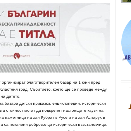
 организират благотворителен базар на 1 юни пред
 областния град. Събитието, което ще се проведе между
 на детето.
а базара детски приказки, енциклопедии, исторически
ата стойност могат да подкрепят настоящите каузи на
а паметници на хан Кубрат в Русе и на хан Аспарух в
та са поканени доброволци исторически възстановчици,