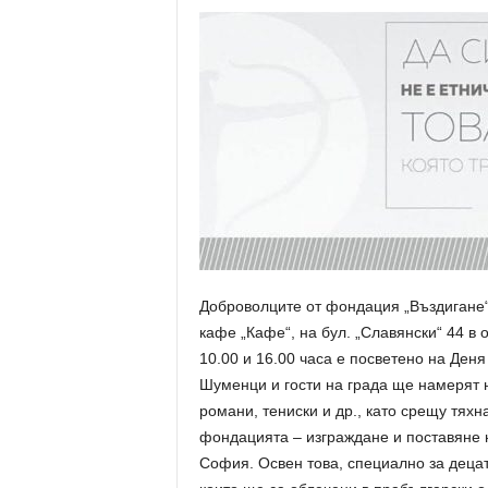
Доброволците от фондация „Въздигане“
кафе „Кафе“, на бул. „Славянски“ 44 в
10.00 и 16.00 часа е посветено на Деня
Шуменци и гости на града ще намерят н
романи, тениски и др., като срещу тяхн
фондацията – изграждане и поставяне н
София. Освен това, специално за деца