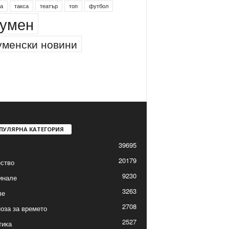
а
такса
театър
топ
футбол
умен
менски новини
ПУЛЯРНА КАТЕГОРИЯ
39695
20179
ство
9230
инале
3263
ве
2708
оза за времето
2527
тика