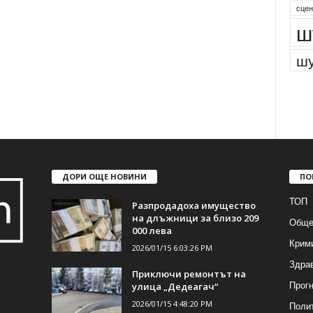
сцен
ш
шу
ДОРИ ОЩЕ НОВИНИ
ПО
ТОП
Разпродадоха имущество
на длъжници за близо 209
Обще
000 лева
Крим
2026/01/15 6:03:26 PM
Здра
Приключи ремонтът на
Прогн
улица „Дедеагач“
2026/01/15 4:48:20 PM
Поли