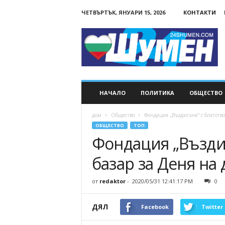
ЧЕТВЪРТЪК, ЯНУАРИ 15, 2026
КОНТАКТИ
24Shumen.COM
НАЧАЛО
ПОЛИТИКА
ОБЩЕСТВО
дом
Общество
Фондация „Въздигане“ с благотво
ОБЩЕСТВО
ТОП
Фондация „Възди
базар за Деня на 
от
redaktor
-
2020/05/31 12:41:17 PM
0
ДЯЛ
Facebook
Twitter