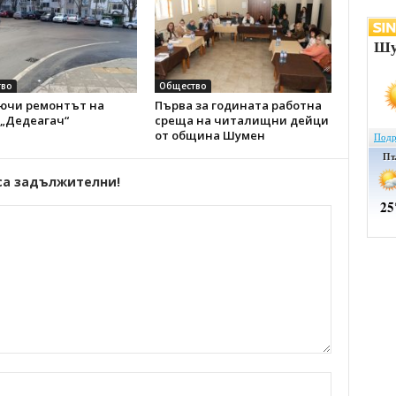
во
Общество
ючи ремонтът на
Първа за годината работна
 „Дедеагач“
среща на читалищни дейци
от община Шумен
са задължителни!