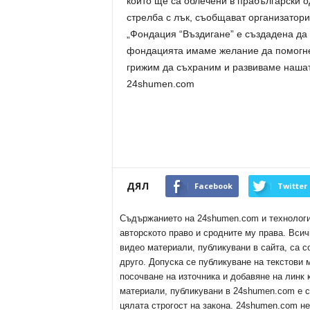
които ще са облечени в прабългарски о
стрелба с лък, съобщават организатори
„Фондация “Въздигане” е създадена да 
фондацията имаме желание да помогнем
грижим да съхраним и развиваме нашат
24shumen.com
ДЯЛ
Facebook
Twitter
Съдържанието на 24shumen.com и технологиит
авторското право и сродните му права. Всич
видео материали, публикувани в сайта, са с
друго. Допуска се публикуване на текстови
посочване на източника и добавяне на линк
материали, публикувани в 24shumen.com е с
цялата строгост на закона. 24shumen.com н