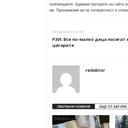
публикациите. Администраторите на сайта з
им. Призоваваме ви за толерантност и спазв
предишна статия
РЗИ: Все по-малко деца посягат
цигарите
redaktor
СВЪРЗАНИ НОВИНИ
ОЩЕ ОТ АВТОРА