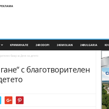
РЕКЛАМА
КРИМИНАЛЕ
24RODOPI
24SMOLIAN
24BULGARIA
КУ
рителен базар за Деня на детето
гане“ с благотворителен
детето