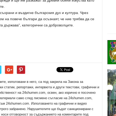
дежди и ще им разкажат за древни бойни изкуства като
те.
съхрани и въздигне българския дух и култура. Чрез
 на повече българи да осъзнаят, че ние трябва да се
а държава“, категорични са доброволците.
е, използвани в него, са под закрила на Закона за
ки статии, репортажи, интервюта и други текстови, графични и
обственост на 24shumen.com, освен, ако изрично е посочено
 материали само след писмено съгласие на 24shumen.com,
 към 24shumen.com. Използването на графични и видео
трого забранено. Нарушителите ще бъдат санкционирани с
е носи отговорност за съдържанието на коментарите под