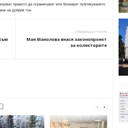
апазват правото да ограничават или блокират публикуването
ане на добрия тон.
Следваща статия
 към
Мая Манолова внася законопроект
за колекторите