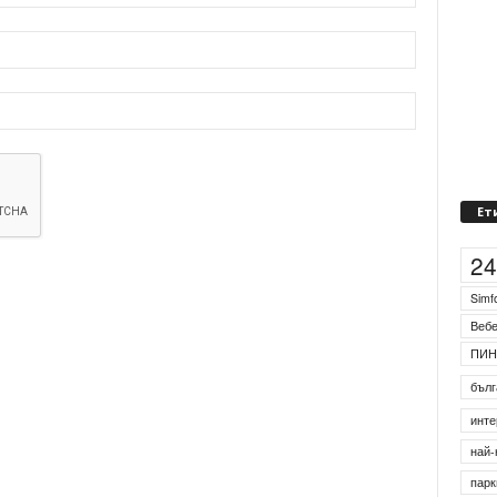
Ет
2
Simf
Веб
ПИН
бълг
инте
най-
парк