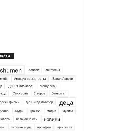
икети
4shumen
Koncert
shumen24
onieta
Агенция по заетостта
Васил Левски
ер
ДЛС "Паламара"
Менделсон
-код
Синя зона
Яворов
банкомат
деца
арски филми
д-р Нигяр Джафер
ресно
кадри
кражба
медия
музика
новини
новото
незаконна сеч
инг
питейна вода
проверки
професия