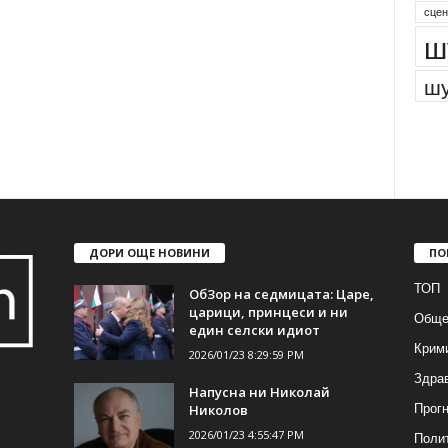
сцен
ш
шу
ДОРИ ОЩЕ НОВИНИ
ПО
ТОП
ОбЗор на седмицата: Царе,
царици, принцеси и ни
Обще
един селски идиот
Крим
2026/01/23 8:29:59 PM
Здра
Напусна ни Николай
Прогн
Николов
2026/01/23 4:55:47 PM
Поли