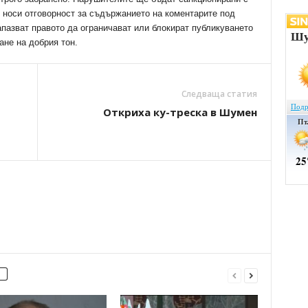
е носи отговорност за съдържанието на коментарите под
апазват правото да ограничават или блокират публикуването
ане на добрия тон.
Следваща статия
Откриха ку-треска в Шумен