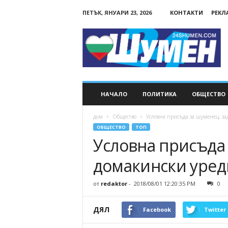
ПЕТЪК, ЯНУАРИ 23, 2026
КОНТАКТИ
РЕКЛ
24Shumen.COM
НАЧАЛО
ПОЛИТИКА
ОБЩЕСТВО
дом
Общество
Условна присъда за шуменец, за
ОБЩЕСТВО
ТОП
Условна присъда 
домакински уреди
от
redaktor
-
2018/08/01 12:20:35 PM
0
ДЯЛ
Facebook
Twitter