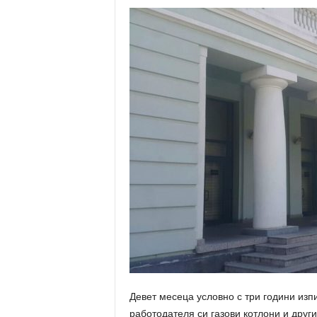
Девет месеца условно с три години изп
работодателя си газови котлони и друг