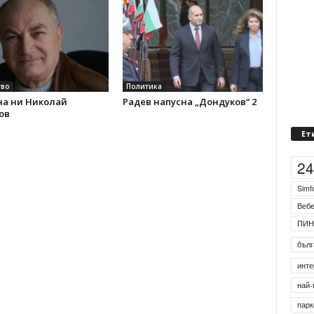
во
Политика
на ни Николай
Радев напусна „Дондуков“ 2
ов
Ет
2
Simf
Веб
ПИН
бълг
инте
най-
парк