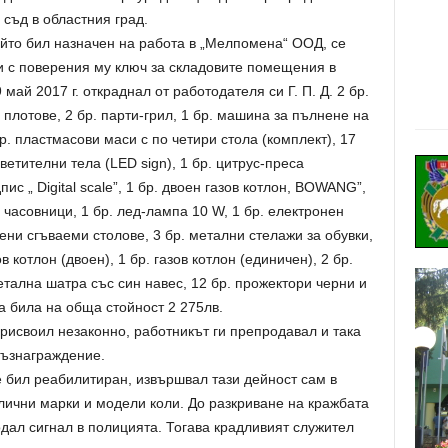
 съд в областния град.
ойто бил назначен на работа в „Мелпомена“ ООД, се
и с поверения му ключ за складовите помещения в
 май 2017 г. откраднал от работодателя си Г. П. Д. 2 бр.
плотове, 2 бр. парти-грил, 1 бр. машина за пълнене на
р. пластмасови маси с по четири стола (комплект), 17
ветителни тела (LED sign), 1 бр. цитрус-преса
пис „ Digital scale”, 1 бр. двоен газов котлон, BOWANG”,
 часовници, 1 бр. лед-лампа 10 W, 1 бр. електронен
лени сгъваеми столове, 3 бр. метални стелажи за обувки,
ов котлон (двоен), 1 бр. газов котлон (единичен), 2 бр.
етална шатра със син навес, 12 бр. прожектори черни и
а била на обща стойност 2 275лв.
присвоил незаконно, работникът ги препродавал и така
възнаграждение.
че бил реабилитиран, извършвал тази дейност сам в
злични марки и модели коли. До разкриване на кражбата
одал сигнал в полицията. Тогава крадливият служител