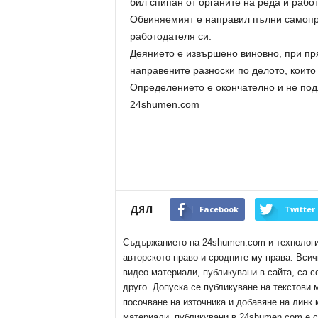
бил спипан от органите на реда и работ
Обвиняемият е направил пълни самопри
работодателя си.
Деянието е извършено виновно, при пр
направените разноски по делото, които
Определението е окончателно и не под
24shumen.com
ДЯЛ
Facebook
Twitter
Съдържанието на 24shumen.com и технологиит
авторското право и сродните му права. Всич
видео материали, публикувани в сайта, са с
друго. Допуска се публикуване на текстови
посочване на източника и добавяне на линк
материали, публикувани в 24shumen.com е с