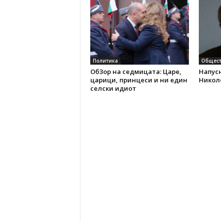
Политика
Общест
ОбЗор на седмицата: Царе,
Напус
царици, принцеси и ни един
Никол
селски идиот