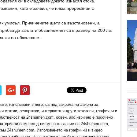
одателя си в складовете докато изнасял стока.
знания, като е заявил, че няма пререкания с
як умисъл. Причинените щети са възстановени, а
 трябва да заплати обвиняемият са в размер на 200 лв.
лежи на обжалване.
е, използвани в него, са под закрила на Закона за
ки статии, репортажи, интервюта и други текстови, графични и
обственост на 24shumen.com, освен, ако изрично е посочено
 материали само след писмено съгласие на 24shumen.com,
 към 24shumen.com. Използването на графични и видео
трого забранено. Нарушителите ще бъдат санкционирани с