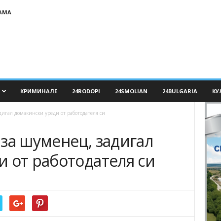
АМА
КРИМИНАЛЕ
24RODOPI
24SMOLIAN
24BULGARIA
КУ
дигал домакински уреди от работодателя си
за шуменец, задигал
 от работодателя си