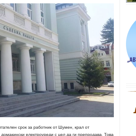
итателен срок за работник от Шумен, крал от
и домакински електроуреди с цел да ги препродава. Това