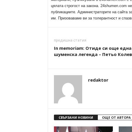
цялата строгост на закона. 24shumen.com н
публикациите. Администраторите на сайта з
им. Призоваваме ви за толерантност и спазв
предишна статия
In memoriam: Отиде си още една
шуменска легенда – Петьо Колев
redaktor
СВЪРЗАНИ НОВИНИ
ОЩЕ ОТ АВТОРА