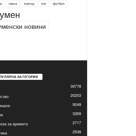
а
такса
театър
топ
футбол
умен
менски новини
ПУЛЯРНА КАТЕГОРИЯ
39778
20203
ство
9249
инале
3269
ве
2717
оза за времето
2538
тика