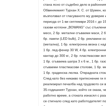
стана ясно от съдебно дело в районния
Обвиняемият Турхан Х. С. от Шумен, к
възползвал от гласуваното му доверие 
периода от 1-ви септември 2016 г. до 19
газови котлони „BOWANG” със стъклени 
месо, 2 бр. метални сгъваеми маси, 2 б
бр. лампи (LED bulb), 2 бр. рекламни ос
(метална), 1 бр. електронна везна с над
1 бр. лед-фенер 30 W, 4 бр. електронни
кантар до 300 кг., 2 бр. пластмасови зе
1 бр. сгъваема шатра 3 х 6 м., 1 бр. газ
сгъваеми пластмасови столове, 1 бр. м
1 бр. градинска люлка. Открадната сток
След като без никакво притеснение ги 
реализирал печалба над трудовото си 
35-годишният Турхан, който се оказа, 
работно време, а стоката изнасял с ра
се стигнало след като работодателят п