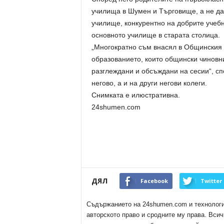
училища в Шумен и Търговище, а не да
училище, конкурентно на добрите учебн
основното училище в старата столица.
„Многократно съм внасял в Общинския 
образованието, които общински чиновни
разглеждани и обсъждани на сесии“, сп
негово, а и на други негови колеги.
Снимката е илюстративна.
24shumen.com
ДЯЛ
Facebook
Twitter
Съдържанието на 24shumen.com и технологиит
авторското право и сродните му права. Всич