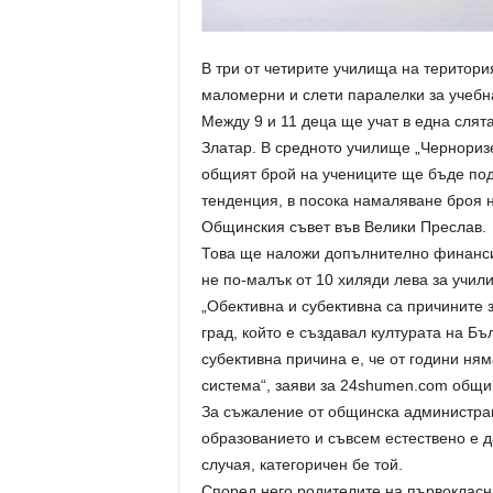
В три от четирите училища на терито
маломерни и слети паралелки за учебна
Между 9 и 11 деца ще учат в една слят
Златар. В средното училище „Черноризе
общият брой на учениците ще бъде под
тенденция, в посока намаляване броя н
Общинския съвет във Велики Преслав.
Това ще наложи допълнително финанс
не по-малък от 10 хиляди лева за учил
„Обективна и субективна са причините 
град, който е създавал културата на Б
субективна причина е, че от години ня
система“, заяви за 24shumen.com общи
За съжаление от общинска администраци
образованието и съвсем естествено е д
случая, категоричен бе той.
Според него родителите на първоклас