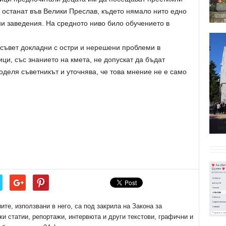
 останат във Велики Преслав, където нямало нито едно
и заведения. На средното ниво било обучението в
съвет докладни с остри и нерешени проблеми в
ци, със знанието на кмета, не допускат да бъдат
оделя съветникът и уточнява, че това мнение не е само
е, използвани в него, са под закрила на Закона за
ки статии, репортажи, интервюта и други текстови, графични и