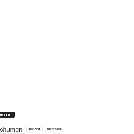
икети
4shumen
Koncert
shumen24