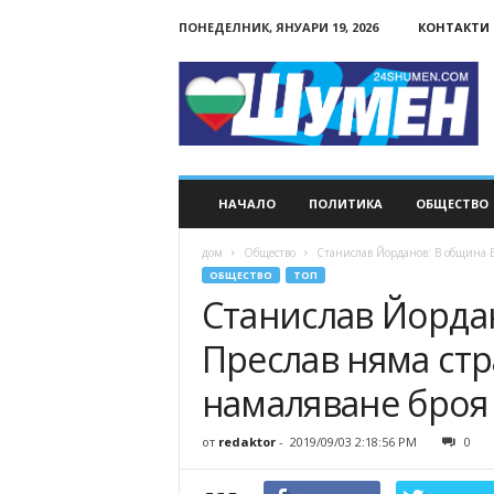
ПОНЕДЕЛНИК, ЯНУАРИ 19, 2026
КОНТАКТИ
24Shumen.COM
НАЧАЛО
ПОЛИТИКА
ОБЩЕСТВО
дом
Общество
Станислав Йорданов: В община В
ОБЩЕСТВО
ТОП
Станислав Йорда
Преслав няма ст
намаляване броя
от
redaktor
-
2019/09/03 2:18:56 PM
0