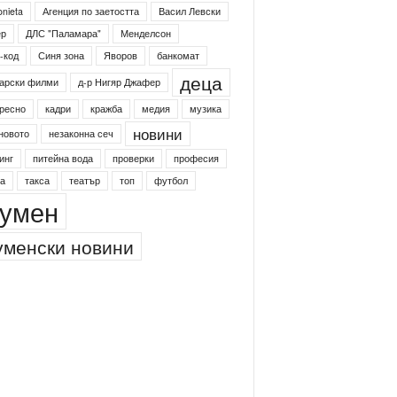
onieta
Агенция по заетостта
Васил Левски
ер
ДЛС "Паламара"
Менделсон
-код
Синя зона
Яворов
банкомат
деца
арски филми
д-р Нигяр Джафер
ресно
кадри
кражба
медия
музика
новини
новото
незаконна сеч
инг
питейна вода
проверки
професия
а
такса
театър
топ
футбол
умен
менски новини