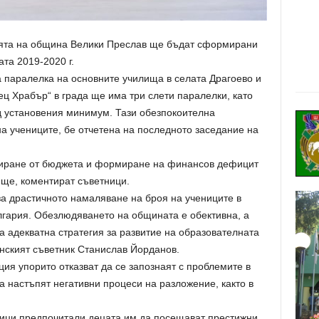
рията на община Велики Преслав ще бъдат сформирани
та 2019-2020 г.
а паралелка на основните училища в селата Драгоево и
ц Храбър“ в града ще има три слети паралелки, като
 установения минимум. Тази обезпокоителна
а учениците, бе отчетена на последното заседание на
иране от бюджета и формиране на финансов дефицит
ище, коментират съветници.
за драстичното намаляване на броя на учениците в
ългария. Обезлюдяването на общината е обективна, а
ма адекватна стратегия за развитие на образователната
нският съветник Станислав Йорданов.
я упорито отказват да се запознаят с проблемите в
а настъпят негативни процеси на разложение, както в
ници предпочитали децата им да посещават престижни