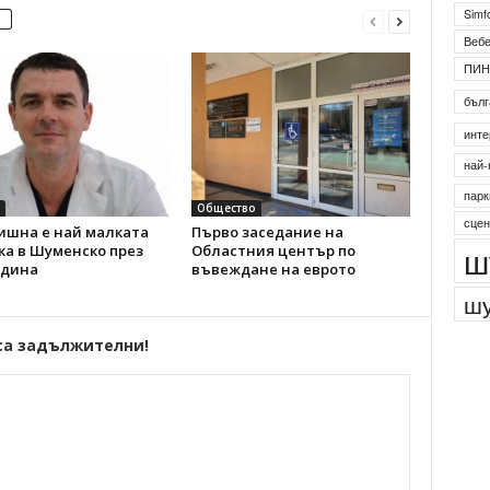
Simf
Веб
ПИН
бълг
инте
най-
парк
Общество
сцен
ишна е най малката
Първо заседание на
ш
ка в Шуменско през
Областния център по
одина
въвеждане на еврото
шу
са задължителни!