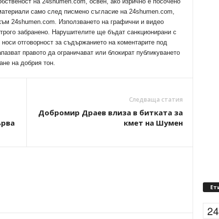
обственост на 24shumen.com, освен, ако изрично е посочено
 материали само след писмено съгласие на 24shumen.com,
 към 24shumen.com. Използването на графични и видео
трого забранено. Нарушителите ще бъдат санкционирани с
е носи отговорност за съдържанието на коментарите под
апазват правото да ограничават или блокират публикуването
ане на добрия тон.
Следваща статия
Добромир Драев влиза в битката за
ърва
кмет на Шумен
Ет
2