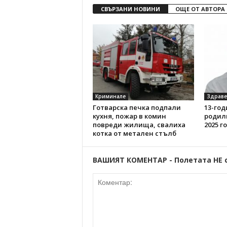
СВЪРЗАНИ НОВИНИ
ОЩЕ ОТ АВТОРА
Криминале
Здраве
Готварска печка подпали
13-год
кухня, пожар в комин
родил
повреди жилища, свалиха
2025 г
котка от метален стълб
ВАШИЯТ КОМЕНТАР - Полетата НЕ 