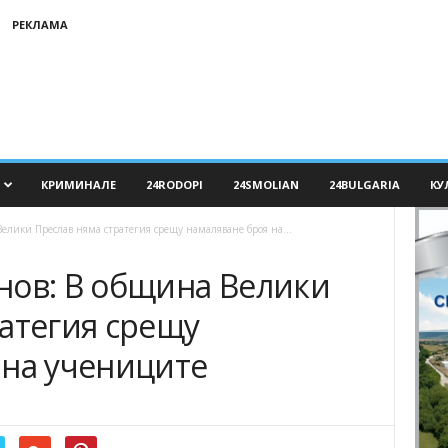
РЕКЛАМА
КРИМИНАЛЕ
24RODOPI
24SMOLIAN
24BULGARIA
КУ
елики Преслав няма стратегия срещу намаляване броя на...
нов: В община Велики
ратегия срещу
 на учениците