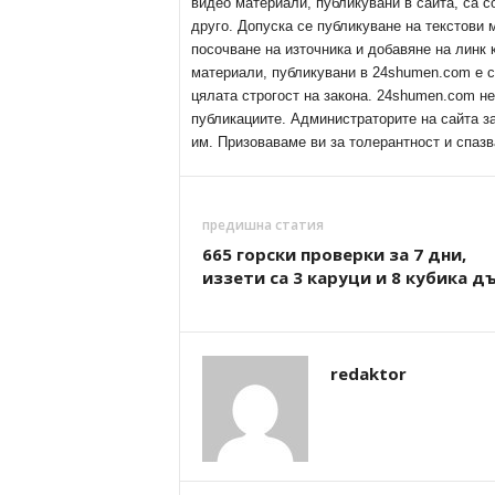
видео материали, публикувани в сайта, са с
друго. Допуска се публикуване на текстови
посочване на източника и добавяне на линк
материали, публикувани в 24shumen.com е с
цялата строгост на закона. 24shumen.com н
публикациите. Администраторите на сайта з
им. Призоваваме ви за толерантност и спазв
предишна статия
665 горски проверки за 7 дни,
иззети са 3 каруци и 8 кубика д
redaktor