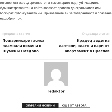
отговорност за съдържанието на коментарите под публикациите.
Администраторите на сайта запазват правото да ограничават или
блокират публикуването им. Призоваваме ви за толерантност и спазване
на добрия тон.
предишна статия
Следваща статия
Пожарникари гасиха
Крадец задигна
пламнали комини в
лаптопи, злато и пари от
Шумен и Смядово
апартамент в Преслав
redaktor
СВЪРЗАНИ НОВИНИ
ОЩЕ ОТ АВТОРА