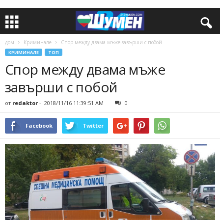
дом
Криминале
Спор между двама мъже завърши с побой
КРИМИНАЛЕ
ТОП
Спор между двама мъже
завърши с побой
от
redaktor
-
2018/11/16 11:39:51 AM
0
Facebook
Twitter