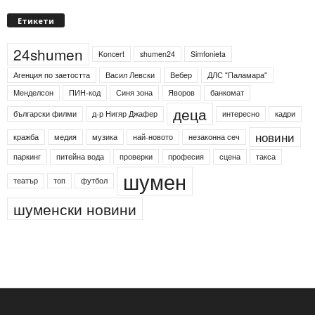
Етикети
24shumen
Koncert
shumen24
Simfonieta
Агенция по заетостта
Васил Левски
Вебер
ДЛС "Паламара"
Менделсон
ПИН-код
Синя зона
Яворов
банкомат
деца
български филми
д-р Нигяр Джафер
интересно
кадри
новини
кражба
медия
музика
най-новото
незаконна сеч
паркинг
питейна вода
проверки
професия
сцена
такса
шумен
театър
топ
футбол
шуменски новини