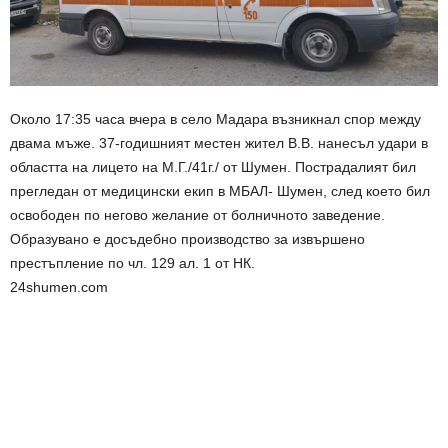
Около 17:35 часа вчера в село Мадара възникнал спор между
двама мъже. 37-годишният местен жител В.В. нанесъл удари в
областта на лицето на М.Г./41г./ от Шумен. Пострадалият бил
прегледан от медицински екип в МБАЛ- Шумен, след което бил
освободен по негово желание от болничното заведение.
Образувано е досъдебно производство за извършено
престъпление по чл. 129 ал. 1 от НК.
24shumen.com