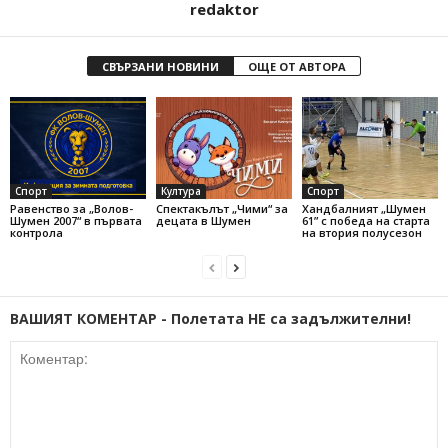
redaktor
СВЪРЗАНИ НОВИНИ
ОЩЕ ОТ АВТОРА
Спорт
Култура
Спорт
Равенство за „Волов-
Спектакълът „Чими“ за
Хандбалният „Шумен
Шумен 2007“ в първата
децата в Шумен
61” с победа на старта
контрола
на втория полусезон
ВАШИЯТ КОМЕНТАР - Полетата НЕ са задължителни!