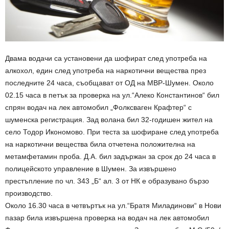
Двама водачи са установени да шофират след употреба на
алкохол, един след употреба на наркотични вещества през
последните 24 часа, съобщават от ОД на МВР-Шумен. Около
02.15 часа в петък за проверка на ул.“Алеко Константинов“ бил
спрян водач на лек автомобил „Фолксваген Крафтер“ с
шуменска регистрация. Зад волана бил 32-годишен жител на
село Тодор Икономово. При теста за шофиране след употреба
на наркотични вещества била отчетена положителна на
метамфетамин проба. Д.А. бил задържан за срок до 24 часа в
полицейското управление в Шумен. За извършено
престъпление по чл. 343 „Б“ ал. 3 от НК е образувано бързо
производство.
Около 16.30 часа в четвъртък на ул.“Братя Миладинови“ в Нови
пазар била извършена проверка на водач на лек автомобил