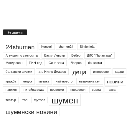
Етикети
24shumen
Koncert
shumen24
Simfonieta
Агенция по заетостта
Васил Левски
Вебер
ДЛС "Паламара"
Менделсон
ПИН-код
Синя зона
Яворов
банкомат
деца
български филми
д-р Нигяр Джафер
интересно
кадри
новини
кражба
медия
музика
най-новото
незаконна сеч
паркинг
питейна вода
проверки
професия
сцена
такса
шумен
театър
топ
футбол
шуменски новини