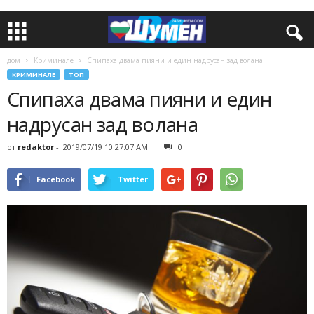
дом
Криминале
Спипаха двама пияни и един надрусан зад волана
КРИМИНАЛЕ
ТОП
Спипаха двама пияни и един
надрусан зад волана
от
redaktor
-
2019/07/19 10:27:07 AM
0
Facebook
Twitter