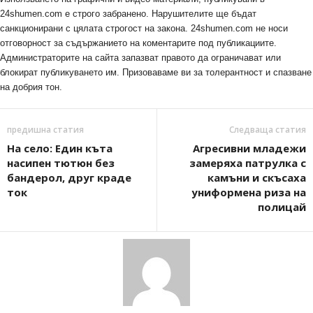
24shumen.com е строго забранено. Нарушителите ще бъдат
санкционирани с цялата строгост на закона. 24shumen.com не носи
отговорност за съдържанието на коментарите под публикациите.
Администраторите на сайта запазват правото да ограничават или
блокират публикуването им. Призоваваме ви за толерантност и спазване
на добрия тон.
предишна статия
Следваща статия
На село: Един къта
Агресивни младежи
насипен тютюн без
замеряха патрулка с
бандерол, друг краде
камъни и скъсаха
ток
униформена риза на
полицай