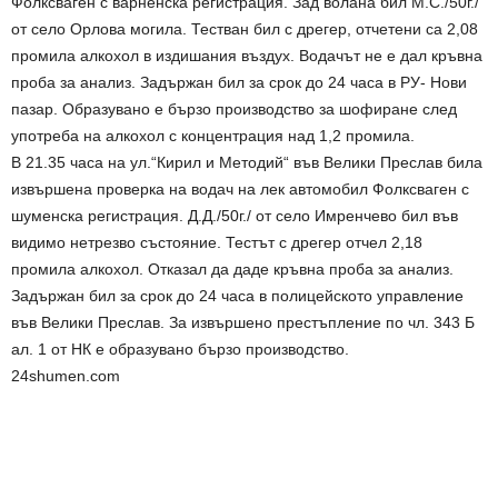
Фолксваген с варненска регистрация. Зад волана бил М.С./50г./
от село Орлова могила. Тестван бил с дрегер, отчетени са 2,08
промила алкохол в издишания въздух. Водачът не е дал кръвна
проба за анализ. Задържан бил за срок до 24 часа в РУ- Нови
пазар. Образувано е бързо производство за шофиране след
употреба на алкохол с концентрация над 1,2 промила.
В 21.35 часа на ул.“Кирил и Методий“ във Велики Преслав била
извършена проверка на водач на лек автомобил Фолксваген с
шуменска регистрация. Д.Д./50г./ от село Имренчево бил във
видимо нетрезво състояние. Тестът с дрегер отчел 2,18
промила алкохол. Отказал да даде кръвна проба за анализ.
Задържан бил за срок до 24 часа в полицейското управление
във Велики Преслав. За извършено престъпление по чл. 343 Б
ал. 1 от НК е образувано бързо производство.
24shumen.com