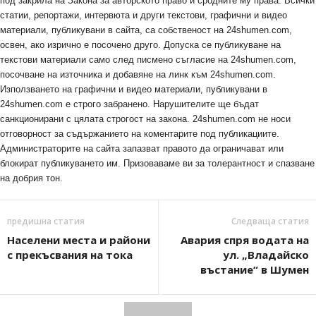
под закрила на Закона за авторското право и сродните му права. Всички
статии, репортажи, интервюта и други текстови, графични и видео
материали, публикувани в сайта, са собственост на 24shumen.com,
освен, ако изрично е посочено друго. Допуска се публикуване на
текстови материали само след писмено съгласие на 24shumen.com,
посочване на източника и добавяне на линк към 24shumen.com.
Използването на графични и видео материали, публикувани в
24shumen.com е строго забранено. Нарушителите ще бъдат
санкционирани с цялата строгост на закона. 24shumen.com не носи
отговорност за съдържанието на коментарите под публикациите.
Администраторите на сайта запазват правото да ограничават или
блокират публикуването им. Призоваваме ви за толерантност и спазване
на добрия тон.
предишна статия
Следваща статия
Населени места и райони
Авария спря водата на
с прекъсвания на тока
ул. „Владайско
въстание“ в Шумен