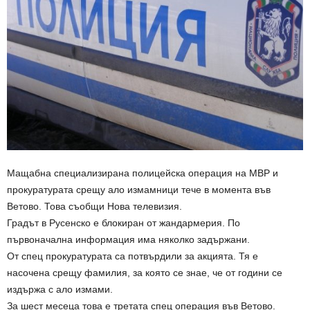
Мащабна специализирана полицейска операция на МВР и
прокуратурата срещу ало измамници тече в момента във
Ветово. Това съобщи Нова телевизия.
Градът в Русенско е блокиран от жандармерия. По
първоначална информация има няколко задържани.
От спец прокуратурата са потвърдили за акцията. Тя е
насочена срещу фамилия, за която се знае, че от години се
издържа с ало измами.
За шест месеца това е третата спец операция във Ветово.