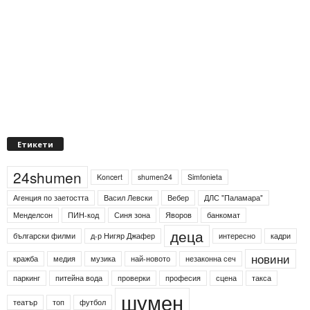
Етикети
24shumen
Koncert
shumen24
Simfonieta
Агенция по заетостта
Васил Левски
Вебер
ДЛС "Паламара"
Менделсон
ПИН-код
Синя зона
Яворов
банкомат
деца
български филми
д-р Нигяр Джафер
интересно
кадри
новини
кражба
медия
музика
най-новото
незаконна сеч
паркинг
питейна вода
проверки
професия
сцена
такса
шумен
театър
топ
футбол