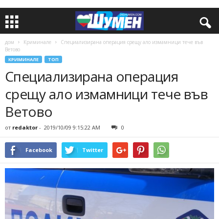
дом
Криминале
Специализирана операция срещу ало измамници тече във
Ветово
КРИМИНАЛЕ
ТОП
Специализирана операция
срещу ало измамници тече във
Ветово
от
redaktor
-
2019/10/09 9:15:22 AM
0
Facebook
Twitter