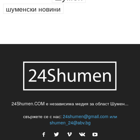
шуменски новини
24Shumen.COM е независима медия за област Шумен...
свържете се с нас:
24shumen@gmail.com или
shumen_24@abv.bg