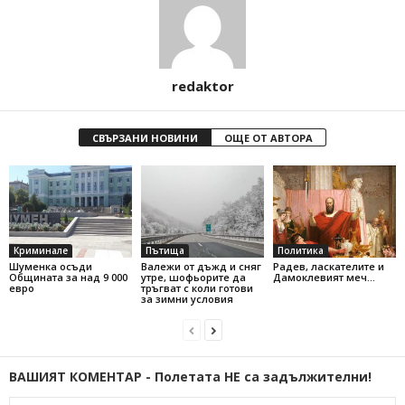
redaktor
СВЪРЗАНИ НОВИНИ
ОЩЕ ОТ АВТОРА
Криминале
Пътища
Политика
Шуменка осъди
Валежи от дъжд и сняг
Радев, ласкателите и
Общината за над 9 000
утре, шофьорите да
Дамоклевият меч…
евро
тръгват с коли готови
за зимни условия
ВАШИЯТ КОМЕНТАР - Полетата НЕ са задължителни!