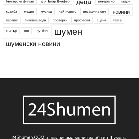
деца
български филми
д-р Нигяр Джафер
интересно
кадри
новини
кражба
медия
музика
най-новото
незаконна сеч
паркинг
питейна вода
проверки
професия
сцена
такса
шумен
театър
топ
футбол
шуменски новини
24Shumen.COM е независима медия за област Шумен...