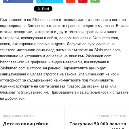
Съдържанието на 24shumen.com и технологиите, използвани в него, са
под закрила на Закона за авторското право и сродните му права. Всички
статии, репортажи, интервюта и други текстови, графични и видео
материали, публикувани в сайта, са собственост на 24shumen.com,
освен, ако изрично е посочено друго. Допуска се публикуване на
текстови материали само след писмено съгласие на 24shumen.com,
посочване на източника и добавяне на линк към 24shumen.com.
Използването на графични и видео материали, публикувани в
24shumen.com е строго забранено. Нарушителите ще бъдат
санкционирани с цялата строгост на закона. 24shumen.com не носи
отговорност за съдържанието на коментарите под публикациите.
Администраторите на сайта запазват правото да ограничават или
блокират публикуването им. Призоваваме ви за толерантност и спазване
на добрия тон.
предишна статия
Следваща статия
Детско полицейско
Гласуваха 50 000 лева за