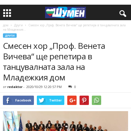
дом
Други
Смесен хор „Проф. Венета Вичева“ ще репетира в танцувалната зала
на Младежкия...
ДРУГИ
Смесен хор „Проф. Венета
Вичева“ ще репетира в
танцувалната зала на
Младежкия дом
от
redaktor
-
2020/10/29 12:20:57 PM
0
Facebook
Twitter