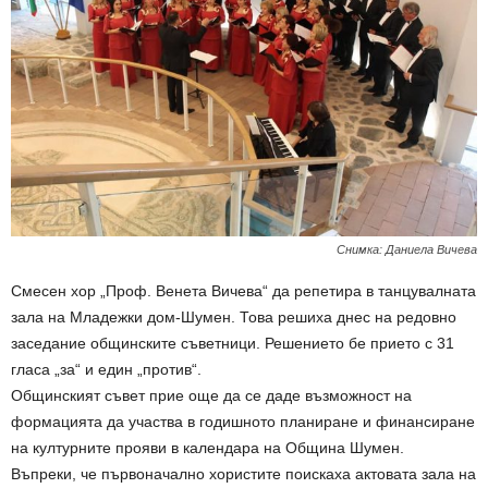
Снимка: Даниела Вичева
Смесен хор „Проф. Венета Вичева“ да репетира в танцувалната
зала на Младежки дом-Шумен. Това решиха днес на редовно
заседание общинските съветници. Решението бе прието с 31
гласа „за“ и един „против“.
Общинският съвет прие още да се даде възможност на
формацията да участва в годишното планиране и финансиране
на културните прояви в календара на Община Шумен.
Въпреки, че първоначално хористите поискаха актовата зала на