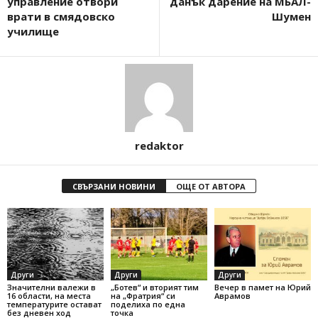
управление отвори
данък дарение на МБАЛ-
врати в смядовско
Шумен
училище
redaktor
СВЪРЗАНИ НОВИНИ
ОЩЕ ОТ АВТОРА
Други
Други
Други
Значителни валежи в
„Ботев“ и вторият тим
Вечер в памет на Юрий
16 области, на места
на „Фратрия“ си
Аврамов
температурите остават
поделиха по една
без дневен ход
точка