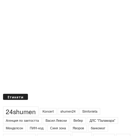
Етикети
24shumen
Koncert
shumen24
Simfonieta
Агенция по заетостта
Васил Левски
Вебер
ДЛС "Паламара"
Менделсон
ПИН-код
Синя зона
Яворов
банкомат