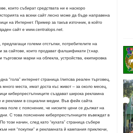
ве, които събират средствата ни е наскоро
историята на всеки сайт лесно може да бъде направена
ници на Интернет. Пример за такъв източник, в който
аден сайт е www.centralops.net.
, предлагащи големи отстъпки, потребителите на
и за сайтове, които продават фалшификати (т.нар.
и търговски марки на облекла, устройства, екипировка
една “гола” интернет страница /липсва реален търговец,
а много места, имат доста къс живот – за около месец,
аници киберпрестъпниците създават широка рекламна
е и реклами в социални медии. Във фейк сайта
 има поле с пояснение, че ниските цени се дължат на
 дни. С това пояснение киберпрестъпниците въвеждат в
По този начин, след като “кухата” страница събере
към нея “покупки” и рекламната й кампания приключи,