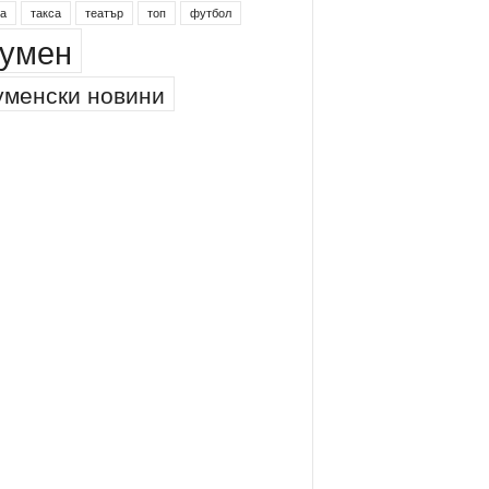
а
такса
театър
топ
футбол
умен
менски новини