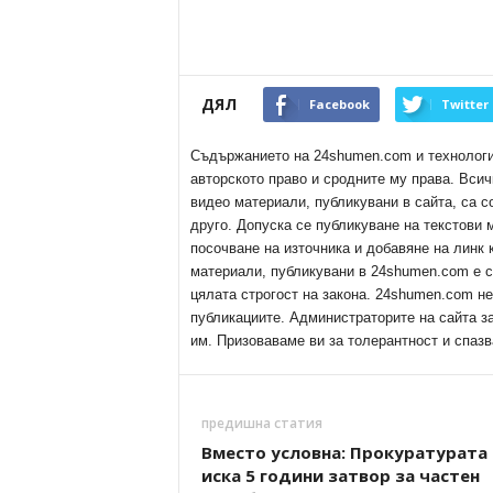
ДЯЛ
Facebook
Twitter
Съдържанието на 24shumen.com и технологиит
авторското право и сродните му права. Всич
видео материали, публикувани в сайта, са с
друго. Допуска се публикуване на текстови
посочване на източника и добавяне на линк
материали, публикувани в 24shumen.com е с
цялата строгост на закона. 24shumen.com н
публикациите. Администраторите на сайта з
им. Призоваваме ви за толерантност и спазв
предишна статия
Вместо условна: Прокуратурата
иска 5 години затвор за частен