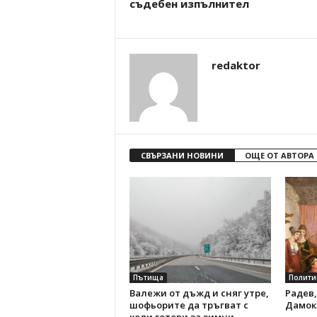
съдебен изпълнител
redaktor
СВЪРЗАНИ НОВИНИ
ОЩЕ ОТ АВТОРА
Пътища
Полити
Валежи от дъжд и сняг утре,
Радев,
шофьорите да тръгват с
Дамок