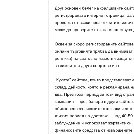
Друг основен белег на фалшивите сайто
регистрираната интернет страница. За 
проверка от всеки чрез откритите източ
може да проверите от кога съществува д
Освен за скоро регистрираните сайтове
онлайн търговията трябва да внимават 
реплики) на световно известни защитен
за зимните и други спортове и т.н.
“Кухите” сайтове, които представляват 
склад, дейност/, която е рекламирана н
два. През този период за този вид стр
кампания – чрез банери в други сайтов
обикновено за високите отстъпки често
дългия период на доставка – над 40-50
заблуждение и успокояват жертвите си. 
финансовите средства от извършените 