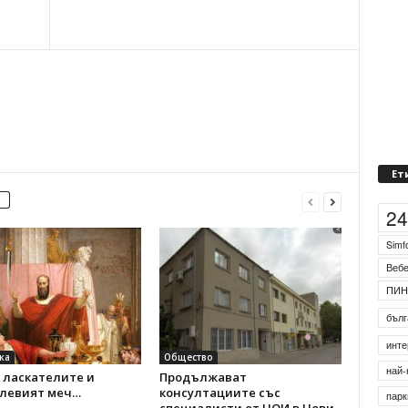
Ет
2
Simf
Веб
ПИН
бълг
инте
ка
Общество
най-
 ласкателите и
Продължават
левият меч…
консултациите със
парк