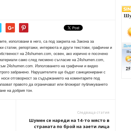
е, използвани в него, са под закрила на Закона за
ки статии, репортажи, интервюта и други текстови, графични и
обственост на 24shumen.com, освен, ако изрично е посочено
 материали само след писмено съгласие на 24shumen.com,
 към 24shumen.com. Използването на графични и видео
трого забранено. Нарушителите ще бъдат санкционирани с
е носи отговорност за съдържанието на коментарите под
апазват правото да ограничават или блокират публикуването
ане на добрия тон.
Следваща статия
Шумен се нареди на 14-то място в
страната по брой на заети лица