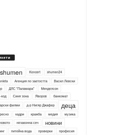
икети
4shumen
Koncert
shumen24
onieta
Агенция по заетостта
Васил Левски
ер
ДЛС "Паламара"
Менделсон
-код
Синя зона
Яворов
банкомат
деца
арски филми
д-р Нигяр Джафер
ресно
кадри
кражба
медия
музика
новини
новото
незаконна сеч
инг
питейна вода
проверки
професия