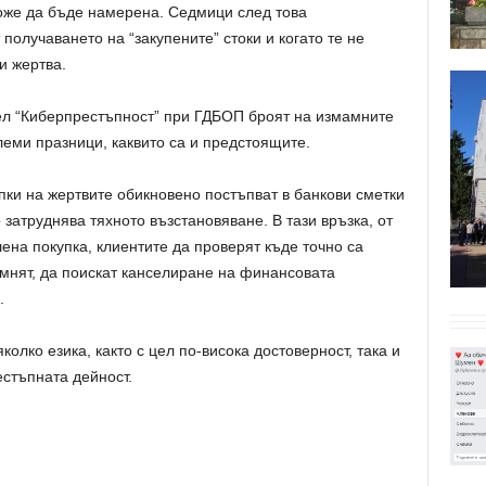
може да бъде намерена. Седмици след това
 получаването на “закупените” стоки и когато те не
и жертва.
ел “Киберпрестъпност” при ГДБОП броят на измамните
леми празници, каквито са и предстоящите.
ки на жертвите обикновено постъпват в банкови сметки
о затруднява тяхното възстановяване. В тази връзка, от
ена покупка, клиентите да проверят къде точно са
ъмнят, да поискат канселиране на финансовата
.
олко езика, както с цел по-висока достоверност, така и
стъпната дейност.