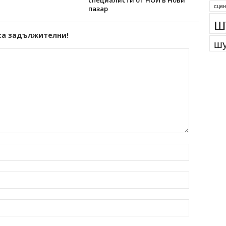
специалисти от НОИ в Нови
сцен
пазар
ш
са задължителни!
шу