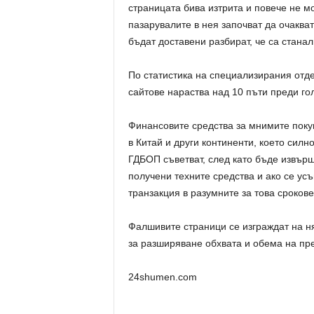
страницата бива изтрита и повече не 
пазарувалите в нея започват да очакват
бъдат доставени разбират, че са станал
По статистика на специализирания отд
сайтове нараства над 10 пъти преди го
Финансовите средства за мнимите покуп
в Китай и други континенти, което силн
ГДБОП съветват, след като бъде извърш
получени техните средства и ако се ус
транзакция в разумните за това срокове
Фалшивите страници се изграждат на няк
за разширяване обхвата и обема на пре
24shumen.com