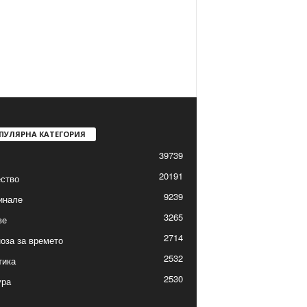
ПУЛЯРНА КАТЕГОРИЯ
39739
20191
ство
9239
инале
3265
ве
2714
оза за времето
2532
тика
2530
ура