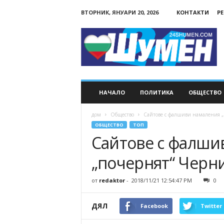
ВТОРНИК, ЯНУАРИ 20, 2026
КОНТАКТИ
Р
24Shumen.COM
НАЧАЛО
ПОЛИТИКА
ОБЩЕСТВО
дом
Общество
Сайтове с фалшиви намаления „
ОБЩЕСТВО
ТОП
Сайтове с фалши
„почернят“ Черн
от
redaktor
-
2018/11/21 12:54:47 PM
0
ДЯЛ
Facebook
Twitter