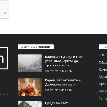
ДОРИ ОЩЕ НОВИНИ
ПО
ТОП
Валежи от дъжд и сняг
утре, шофьорите да
Обще
тръгват с коли...
Крим
2026/01/20 3:37:25 PM
Здра
Радев, ласкателите и
Прогн
Дамоклевият меч…
2026/01/20 2:45:25 PM
Поли
m или
Култ
Продължават