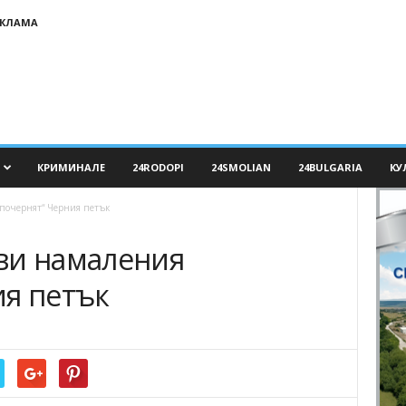
ЕКЛАМА
КРИМИНАЛЕ
24RODOPI
24SMOLIAN
24BULGARIA
КУ
почернят“ Черния петък
ви намаления
ия петък