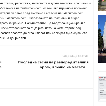
ки статии, репортажи, интервюта и други текстови, графични и
обственост на 24shumen.com, освен, ако изрично е посочено
 материали само след писмено съгласие на 24shumen.com,
 към 24shumen.com. Използването на графични и видео
трого забранено. Нарушителите ще бъдат санкционирани с
е носи отговорност за съдържанието на коментарите под
апазват правото да ограничават или блокират публикуването
ане на добрия тон.
Следваща статия
и
Последна сесия на разпоредителния
а
орган, всичко на масата…