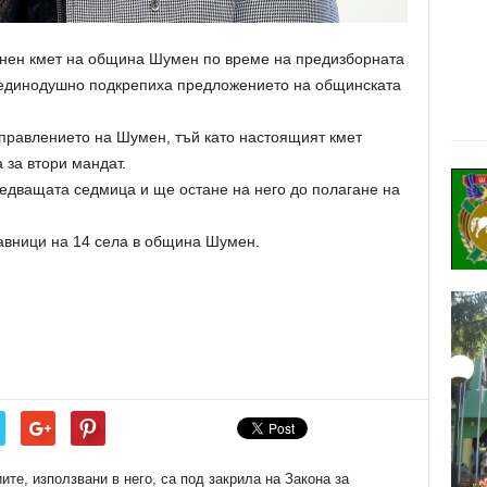
енен кмет на община Шумен по време на предизборната
е единодушно подкрепиха предложението на общинската
правлението на Шумен, тъй като настоящият кмет
 за втори мандат.
ледващата седмица и ще остане на него до полагане на
авници на 14 села в община Шумен.
е, използвани в него, са под закрила на Закона за