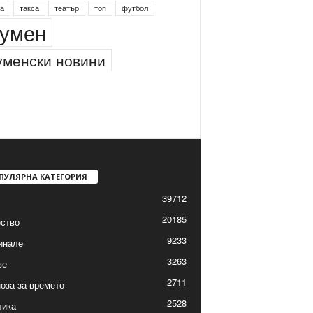
а
такса
театър
топ
футбол
умен
менски новини
ПУЛЯРНА КАТЕГОРИЯ
39712
20185
ство
9233
инале
3263
ве
2711
оза за времето
2528
тика