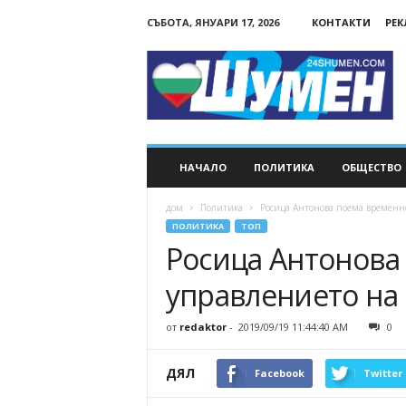
СЪБОТА, ЯНУАРИ 17, 2026
КОНТАКТИ
РЕ
24Shumen.COM
НАЧАЛО
ПОЛИТИКА
ОБЩЕСТВО
дом
Политика
Росица Антонова поема времен
ПОЛИТИКА
ТОП
Росица Антонова
управлението на
от
redaktor
-
2019/09/19 11:44:40 AM
0
ДЯЛ
Facebook
Twitter