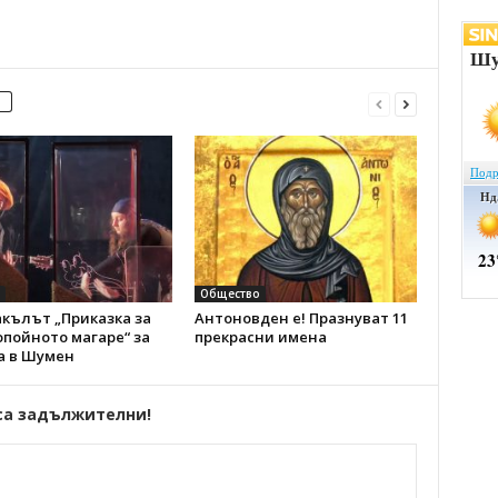
Общество
кълът „Приказка за
Антоновден е! Празнуват 11
пойното магаре“ за
прекрасни имена
а в Шумен
са задължителни!