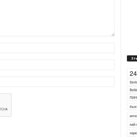
Ет
2
Simf
Веб
ПИН
бълг
инте
най-
парк