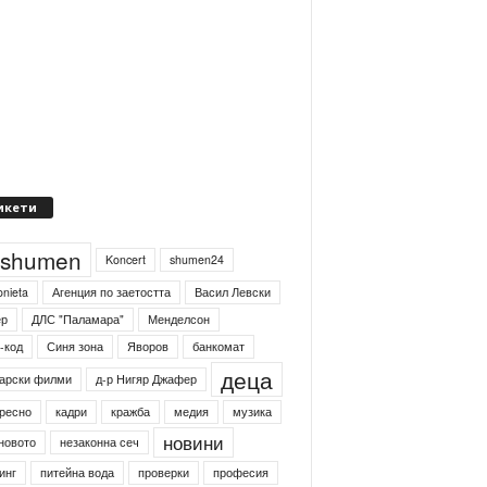
икети
4shumen
Koncert
shumen24
onieta
Агенция по заетостта
Васил Левски
ер
ДЛС "Паламара"
Менделсон
-код
Синя зона
Яворов
банкомат
деца
арски филми
д-р Нигяр Джафер
ресно
кадри
кражба
медия
музика
новини
новото
незаконна сеч
инг
питейна вода
проверки
професия