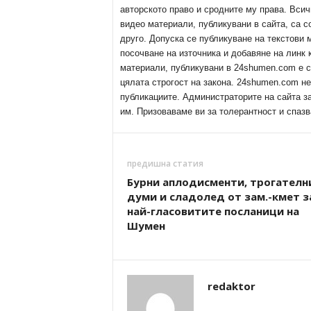
авторското право и сродните му права. Всич
видео материали, публикувани в сайта, са с
друго. Допуска се публикуване на текстови
посочване на източника и добавяне на линк
материали, публикувани в 24shumen.com е с
цялата строгост на закона. 24shumen.com н
публикациите. Администраторите на сайта з
им. Призоваваме ви за толерантност и спазв
предишна статия
Бурни аплодисменти, трогателн
думи и сладолед от зам.-кмет з
най-гласовитите посланици на
Шумен
redaktor