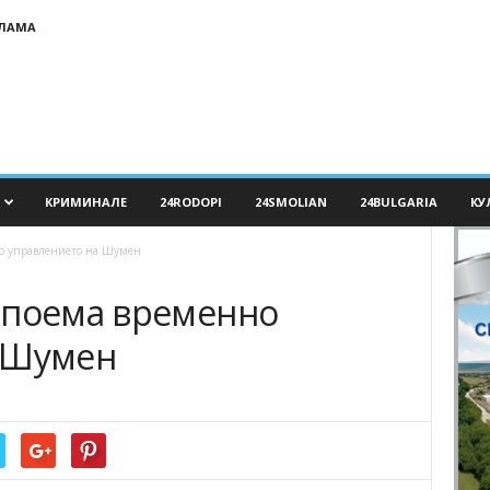
КЛАМА
КРИМИНАЛЕ
24RODOPI
24SMOLIAN
24BULGARIA
КУ
но управлението на Шумен
 поема временно
 Шумен