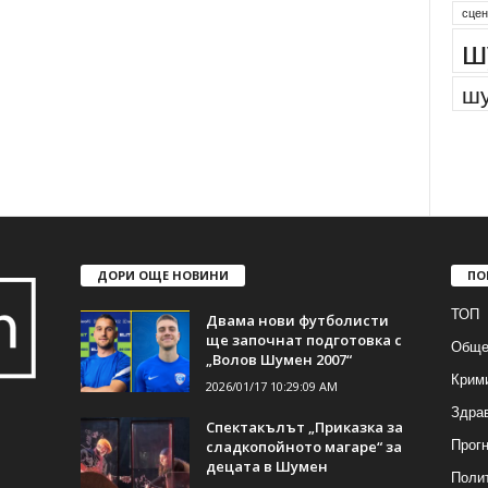
сцен
ш
шу
ДОРИ ОЩЕ НОВИНИ
ПО
ТОП
Двама нови футболисти
ще започнат подготовка с
Обще
„Волов Шумен 2007“
Крим
2026/01/17 10:29:09 AM
Здра
Спектакълът „Приказка за
Прогн
сладкопойното магаре“ за
децата в Шумен
Поли