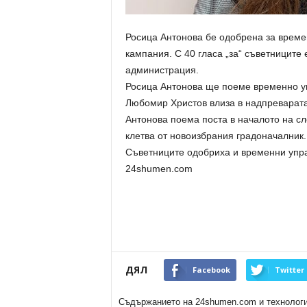
Росица Антонова бе одобрена за врем
кампания. С 40 гласа „за“ съветницит
администрация.
Росица Антонова ще поеме временно у
Любомир Христов влиза в надпреварата
Антонова поема поста в началото на с
клетва от новоизбрания градоначалник.
Съветниците одобриха и временни упр
24shumen.com
ДЯЛ
Facebook
Twitter
Съдържанието на 24shumen.com и технологиит