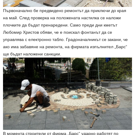
Първоначално бе предвидено ремонтът да приключи до края
на май. След проверка на положената настилка се наложи
плочките да бъдат пренаредени. Само преди дни кметът
Любомир Христов обяви, че е поискал фонтанът да се
управлява с електронно табло. Градоначалникът се закани, че
ако има забавяне на ремонта, на фирмата изпълнител „Барс“
ще бъдат наложени санкции.
В момента строители от фирма „Барс“ ударно работят по