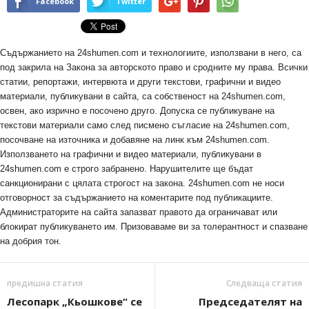
Facebook
Twitter
Съдържанието на 24shumen.com и технологиите, използвани в него, са
под закрила на Закона за авторското право и сродните му права. Всички
статии, репортажи, интервюта и други текстови, графични и видео
материали, публикувани в сайта, са собственост на 24shumen.com,
освен, ако изрично е посочено друго. Допуска се публикуване на
текстови материали само след писмено съгласие на 24shumen.com,
посочване на източника и добавяне на линк към 24shumen.com.
Използването на графични и видео материали, публикувани в
24shumen.com е строго забранено. Нарушителите ще бъдат
санкционирани с цялата строгост на закона. 24shumen.com не носи
отговорност за съдържанието на коментарите под публикациите.
Администраторите на сайта запазват правото да ограничават или
блокират публикуването им. Призоваваме ви за толерантност и спазване
на добрия тон.
предишна статия
Следваща статия
Лесопарк „Кьошкове“ се
Председателят на