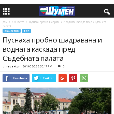
дом
Общество
Пуснаха пробно шадравана и водната каскада пред Съдебната
палата
ОБЩЕСТВО
ТОП
Пуснаха пробно шадравана и
водната каскада пред
Съдебната палата
от
redaktor
-
2019/06/26 2:30:17 PM
0
Facebook
Twitter