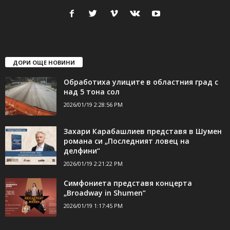
24Shumen.COM е независима медия за област Шумен...
свържете се с нас:
24shumen@gmail.com или
shumen_24@abv.bg
ДОРИ ОЩЕ НОВИНИ
Обработиха улиците в областния град с
над 5 тона сол
2026/01/19 2:28:56 PM
Захари Карабашлиев представя в Шумен
романа си „Последният ловец на
делфини“
2026/01/19 2:21:22 PM
Симфониета представя концерта