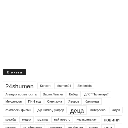
Етикети
24shumen
Koncert
shumen24
Simfonieta
Агенция по заетостта
Васил Левски
Вебер
ДЛС "Паламара"
Менделсон
ПИН-код
Синя зона
Яворов
банкомат