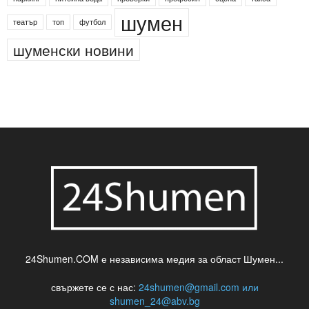
деца
български филми
д-р Нигяр Джафер
интересно
кадри
новини
кражба
медия
музика
най-новото
незаконна сеч
паркинг
питейна вода
проверки
професия
сцена
такса
шумен
театър
топ
футбол
шуменски новини