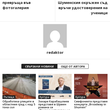
превръща във
Шуменския окръжен съд
фотогалерия
връчи удостоверения на
ученици
redaktor
СВЪРЗАНИ НОВИНИ
ОЩЕ ОТ АВТОРА
Пътища
Култура
Култура
Обработиха улиците в
Захари Карабашлиев
Симфониета представя
областния град с над 5
представя в Шумен
концерта „Broadway in
тона сол
романа си
Shumen“