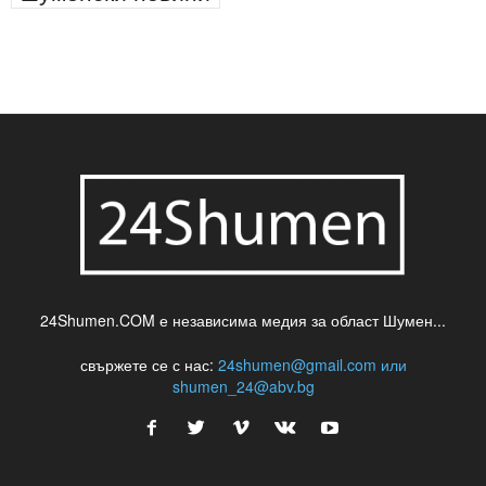
паркинг
питейна вода
проверки
професия
сцена
такса
шумен
театър
топ
футбол
шуменски новини
24Shumen.COM е независима медия за област Шумен...
свържете се с нас:
24shumen@gmail.com или
shumen_24@abv.bg