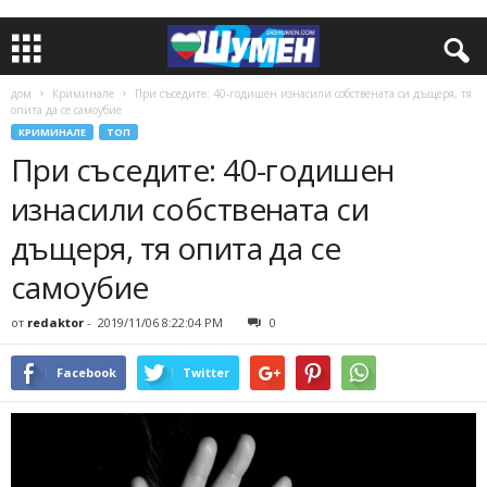
дом
Криминале
При съседите: 40-годишен изнасили собствената си дъщеря, тя
опита да се самоубие
КРИМИНАЛЕ
ТОП
При съседите: 40-годишен
изнасили собствената си
дъщеря, тя опита да се
самоубие
от
redaktor
-
2019/11/06 8:22:04 PM
0
Facebook
Twitter