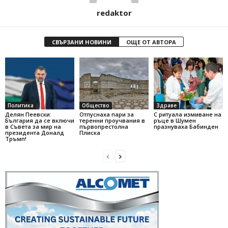
redaktor
СВЪРЗАНИ НОВИНИ
ОЩЕ ОТ АВТОРА
Политика
Общество
Здраве
Делян Пеевски:
Отпуснаха пари за
С ритуала измиване на
България да се включи
теренни проучвания в
ръце в Шумен
в Съвета за мир на
първопрестолна
празнуваха Бабинден
президента Доналд
Плиска
Тръмп!