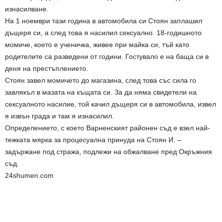
изнасилване.
На 1 ноември тази година в автомобила си Стоян заплашил
дъщеря си, а след това я насилил сексуално. 18-годишното
момиче, което е ученичка, живее при майка си, тъй като
родителите са разведени от години. Гостувало е на баща си в
деня на престъплението.
Стоян завел момичето до магазина, след това със сила го
завлякъл в мазата на къщата си. За да няма свидетели на
сексуалното насилие, той качил дъщеря си в автомобила, извел
я извън града и там я изнасилил.
Определението, с което Варненският районен съд е взел най-
тежката мярка за процесуална принуда на Стоян И. –
задържане под стража, подлежи на обжалване пред Окръжния
съд.
24shumen.com