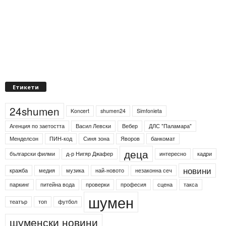
Етикети
24shumen
Koncert
shumen24
Simfonieta
Агенция по заетостта
Васил Левски
Вебер
ДЛС "Паламара"
Менделсон
ПИН-код
Синя зона
Яворов
банкомат
деца
български филми
д-р Нигяр Джафер
интересно
кадри
новини
кражба
медия
музика
най-новото
незаконна сеч