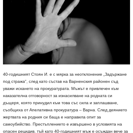
40-годишният Стоян И. е с мярка за неотклонение „Задържане
под стража“, след като състав на Варненския районен съд
уважи искането на прокуратурата. Мъжът е привлечен към
наказателна отговорност за изнасилване на родната си
дъщеря, която принудил към това със сила и заплашване,
съобщиха от Апелативна прокуратура – Варна. След деянието
жертвата на родния си баща е направила опит за
самоубийство. Престъплението е извършено в условията на
опасен рецидив, тъй като 40-годишният мъж е осъждан вече за