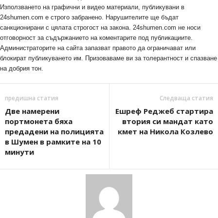
Използването на графични и видео материали, публикувани в
24shumen.com е строго забранено. Нарушителите ще бъдат
санкционирани с цялата строгост на закона. 24shumen.com не носи
отговорност за съдържанието на коментарите под публикациите.
Администраторите на сайта запазват правото да ограничават или
блокират публикуването им. Призоваваме ви за толерантност и спазване
на добрия тон.
предишна статия
Следваща статия
Две намерени
Ешреф Реджеб стартира
портмонета бяха
втория си мандат като
предадени на полицията
кмет на Никола Козлево
в Шумен в рамките на 10
минути