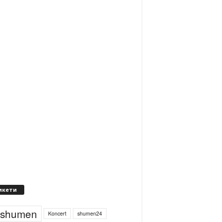
икети
4shumen
Koncert
shumen24