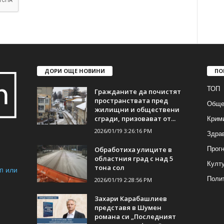
ДОРИ ОЩЕ НОВИНИ
ПО
ТОП
Гражданите да почистят
пространствата пред
Обще
жилищни и обществени
Крим
сгради, призовават от...
2026/01/19 3:26:16 PM
Здра
Прогн
Обработиха улиците в
областния град с над 5
Култ
тона сол
m или
Поли
2026/01/19 2:28:56 PM
Захари Карабашлиев
представя в Шумен
романа си „Последният