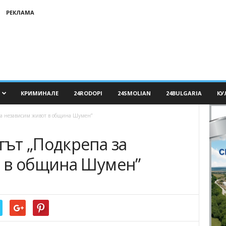
РЕКЛАМА
КРИМИНАЛЕ
24RODOPI
24SMOLIAN
24BULGARIA
КУ
а независим живот в община Шумен”
ът „Подкрепа за
 в община Шумен”