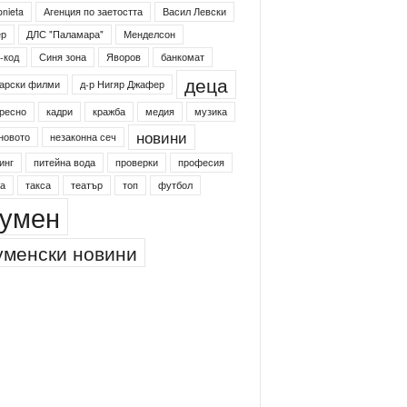
onieta
Агенция по заетостта
Васил Левски
ер
ДЛС "Паламара"
Менделсон
-код
Синя зона
Яворов
банкомат
деца
арски филми
д-р Нигяр Джафер
ресно
кадри
кражба
медия
музика
новини
новото
незаконна сеч
инг
питейна вода
проверки
професия
а
такса
театър
топ
футбол
умен
менски новини