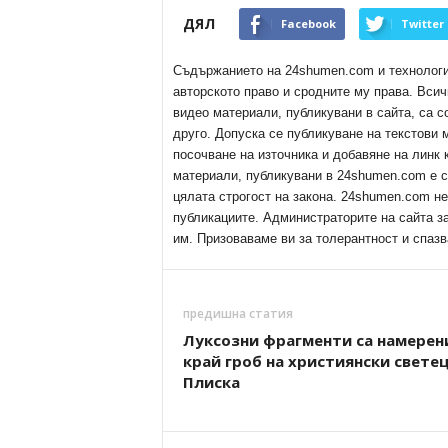
ДЯЛ
Facebook
Twitter
Съдържанието на 24shumen.com и технологиит
авторското право и сродните му права. Всич
видео материали, публикувани в сайта, са с
друго. Допуска се публикуване на текстови
посочване на източника и добавяне на линк
материали, публикувани в 24shumen.com е с
цялата строгост на закона. 24shumen.com н
публикациите. Администраторите на сайта з
им. Призоваваме ви за толерантност и спазв
предишна статия
Луксозни фрагменти са намерен
край гроб на християнски светец
Плиска