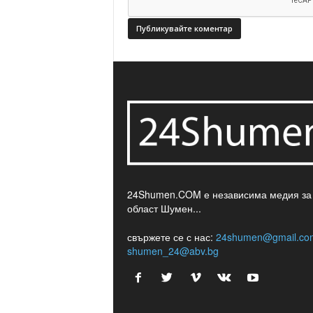
24Shumen.COM е независима медия за
област Шумен...
свържете се с нас:
24shumen@gmail.co
shumen_24@abv.bg