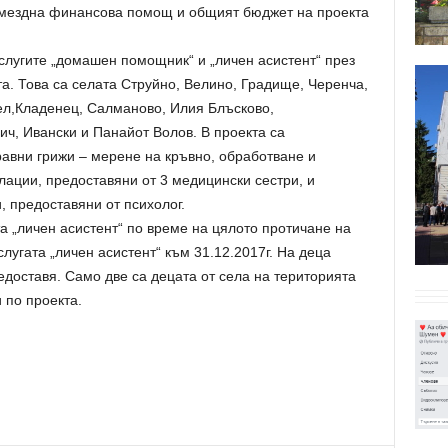
змездна финансова помощ и общият бюджет на проекта
слугите „домашен помощник“ и „личен асистент“ през
а. Това са селата Струйно, Велино, Градище, Черенча,
ел,Кладенец, Салманово, Илия Блъсково,
ч, Ивански и Панайот Волов. В проекта са
равни грижи – мерене на кръвно, обработване и
ации, предоставяни от 3 медицински сестри, и
, предоставяни от психолог.
а „личен асистент“ по време на цялото протичане на
слугата „личен асистент“ към 31.12.2017г. На деца
доставя. Само две са децата от села на територията
 по проекта.