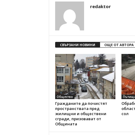
redaktor
СВЪРЗАНИ НОВИНИ
ОЩЕ ОТ АВТОРА
Общество
Пътищ
Гражданите да почистят
Обраб
пространствата пред
област
жилищни и обществени
сол
сгради, призовават от
Общината