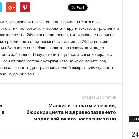
е, използвани в него, са под закрила на Закона за
ки статии, репортажи, интервюта и други текстови, графични и
обственост на 24shumen.com, освен, ако изрично е посочено
 материали само след писмено съгласие на 24shumen.com,
 към 24shumen.com. Използването на графични и видео
трого забранено. Нарушителите ще бъдат санкционирани с
е носи отговорност за съдържанието на коментарите под
апазват правото да ограничават или блокират публикуването
ане на добрия тон.
Следваща статия
и
Малките заплати и пенсии,
 в
бюрокрацията и здравеопазването
морят най-много населението ни
Ет
2