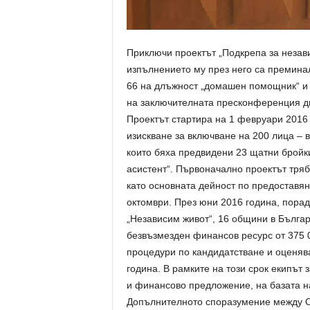
Приключи проектът „Подкрепа за незав
изпълнението му през него са преминал
66 на длъжност „домашен помощник“ и 9
на заключителната пресконференция дн
Проектът стартира на 1 февруари 2016 г
изискване за включване на 200 лица – 
които бяха предвидени 23 щатни бройк
асистент“. Първоначално проектът тря
като основната дейност по предоставян
октомври. През юни 2016 година, порад
„Независим живот“, 16 общини в Бълга
безвъзмезден финансов ресурс от 375 0
процедури по кандидатстване и оценяв
година. В рамките на този срок екипът
и финансово предложение, на базата н
Допълнителното споразумение между О