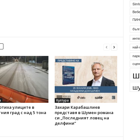
Simf
Веб
ПИН
бълг
инте
най-
парк
сцен
ш
шу
а
Култура
отиха улиците в
Захари Карабашлиев
ния град с над 5 тона
представя в Шумен романа
си „Последният ловец на
делфини“