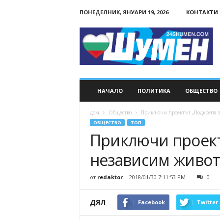
ПОНЕДЕЛНИК, ЯНУАРИ 19, 2026
КОНТАКТИ
24Shumen.COM
НАЧАЛО
ПОЛИТИКА
ОБЩЕСТВО
дом
Общество
Приключи проектът „Подкрепа з
ОБЩЕСТВО
ТОП
Приключи проект
независим живот
от
redaktor
-
2018/01/30 7:11:53 PM
0
ДЯЛ
Facebook
Twitter