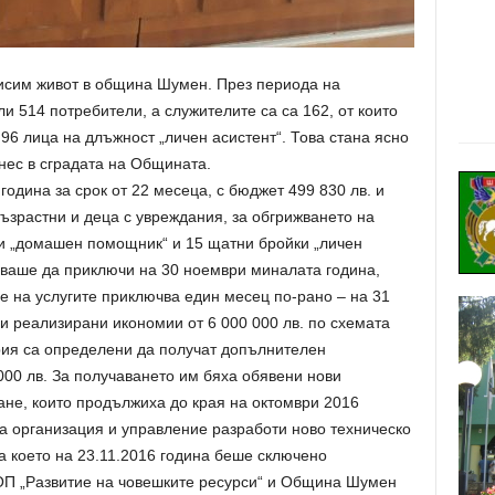
исим живот в община Шумен. През периода на
и 514 потребители, а служителите са са 162, от които
6 лица на длъжност „личен асистент“. Това стана ясно
ес в сградата на Общината.
одина за срок от 22 месеца, с бюджет 499 830 лв. и
възрастни и деца с увреждания, за обгрижването на
и „домашен помощник“ и 15 щатни бройки „личен
бваше да приключи на 30 ноември миналата година,
е на услугите приключва един месец по-рано – на 31
и реализирани икономии от 6 000 000 лв. по схемата
рия са определени да получат допълнителен
00 лв. За получаването им бяха обявени нови
ане, които продължиха до края на октомври 2016
 за организация и управление разработи ново техническо
а което на 23.11.2016 година беше сключено
П „Развитие на човешките ресурси“ и Община Шумен