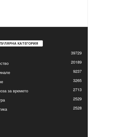
ПУЛЯРНА КАТЕГОРИЯ
39729
20189
ство
9237
инале
3265
ве
2713
оза за времето
2529
ура
2528
тика