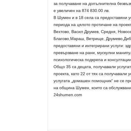
за получаване на допълнителна безвъ
е увеличен на 874 830.00 лв.
В Шумен и в 18 села са предоставяни у
периода на цялото протичане на проект
Вехтово, Васил Друмев, Средня, Новос
Благово,Мараш, Ветрище, Друмево,Диби
предоставяни и интегрирани услуги: зд
превързване на рани, мускулни манипул
психологическа подкрепа и консултации
Общо 35 са децата, получавали услугат
проекта, като 22 от тях са получавали у
услугата „домашен помощник“ не се пре
на община Шумен, които са обслужвани
24shumen.com