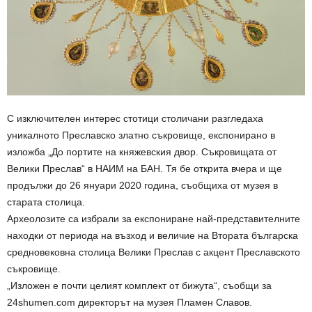
С изключителен интерес стотици столичани разгледаха
уникалното Преславско златно съкровище, експонирано в
изложба „До портите на княжевския двор. Съкровищата от
Велики Преслав“ в НАИМ на БАН. Тя бе открита вчера и ще
продължи до 26 януари 2020 година, съобщиха от музея в
старата столица.
Археолозите са избрали за експониране най-представителните
находки от периода на възход и величие на Втората българска
средновековна столица Велики Преслав с акцент Преславското
съкровище.
„Изложен е почти целият комплект от бижута“, съобщи за
24shumen.com директорът на музея Пламен Славов.