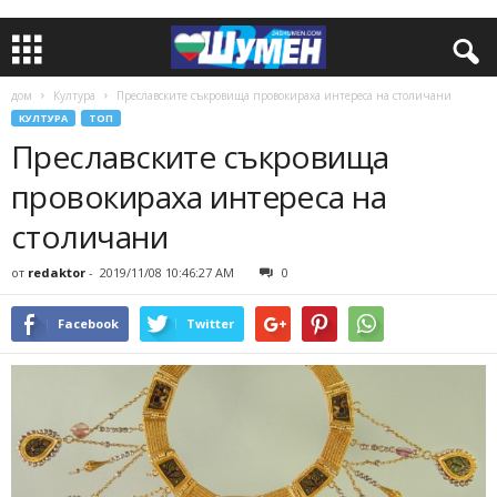
дом
Култура
Преславските съкровища провокираха интереса на столичани
КУЛТУРА
ТОП
Преславските съкровища
провокираха интереса на
столичани
от
redaktor
-
2019/11/08 10:46:27 AM
0
Facebook
Twitter