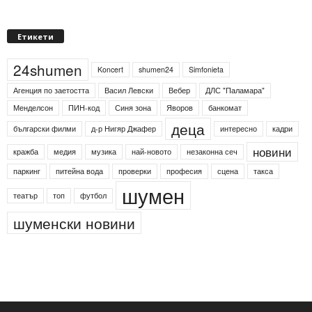
Етикети
24shumen
Koncert
shumen24
Simfonieta
Агенция по заетостта
Васил Левски
Вебер
ДЛС "Паламара"
Менделсон
ПИН-код
Синя зона
Яворов
банкомат
деца
български филми
д-р Нигяр Джафер
интересно
кадри
новини
кражба
медия
музика
най-новото
незаконна сеч
паркинг
питейна вода
проверки
професия
сцена
такса
шумен
театър
топ
футбол
шуменски новини