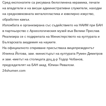
Сред експонатите са рисувана белоглинена керамика, печати
на владетели и на висши административни служители, находки
на средновековната металопластика и ювелирно изкуство,
обработен камък.
Изложбата е организирана със съдействието на НАИМ при БАН
в партньорство с Археологическия музей във Велики Преслав.
Реализира се с подкрепата на Министерството на културата и
Българската академия на науките.
На официалното откриване присъстваха вицепрезидентът
Илияна Йотова, зам.-министърът на културата Румен Димитров
и зам.-кметът на столицата доц.д-р Тодор Чобанов,
председателят на БАН акад. Юлиан Ревалски.
24shumen.com