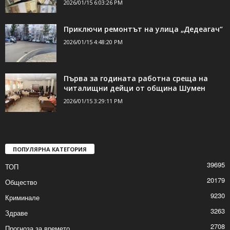
2026/01/15 6:03:26 PM
Приключи ремонтът на улица „Дедеагач“
2026/01/15 4:48:20 PM
Първа за годината работна среща на
читалищни дейци от община Шумен
2026/01/15 3:29:11 PM
ПОПУЛЯРНА КАТЕГОРИЯ
39695
ТОП
20179
Общество
9230
Криминале
3263
Здраве
2708
Прогноза за времето