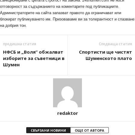
санкционирани с цялата строгост на закона. 24shumen.com не носи
отговорност за съдържанието на коментарите под публикациите.
Администраторите на сайта запазват правото да ограничават или
блокират публикуването им. Призоваваме ви за толерантност и спазване
на добрия тон.
предишна статия
Следваща статия
НФСБ и „Воля“ обжалват
Спортисти ще чистят
изборите за съветници в
Шуменското плато
Шумен
redaktor
СВЪРЗАНИ НОВИНИ
ОЩЕ ОТ АВТОРА