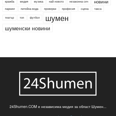
Агенция по заетостта
Васил Левски
Вебер
ДЛС "Паламара"
Менделсон
ПИН-код
Синя зона
Яворов
банкомат
деца
български филми
д-р Нигяр Джафер
интересно
кадри
новини
кражба
медия
музика
най-новото
незаконна сеч
паркинг
питейна вода
проверки
професия
сцена
такса
шумен
театър
топ
футбол
шуменски новини