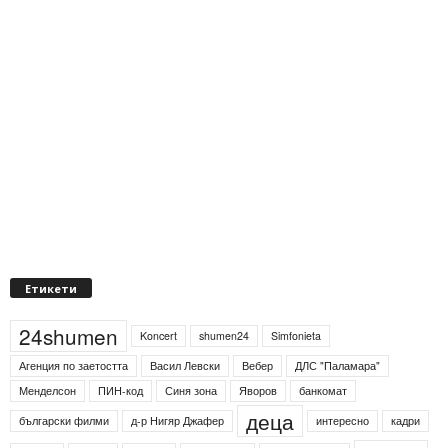
Етикети
24shumen
Koncert
shumen24
Simfonieta