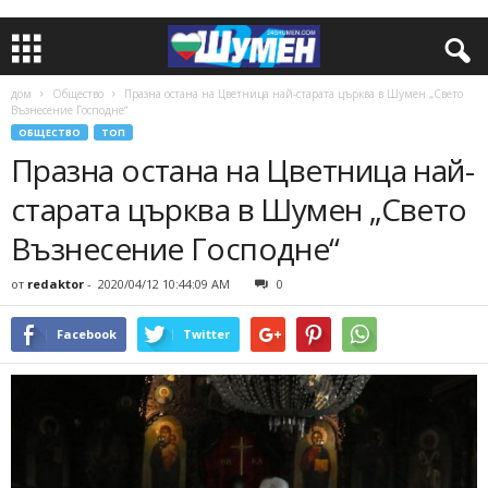
дом
Общество
Празна остана на Цветница най-старата църква в Шумен „Свето
Възнесение Господне“
ОБЩЕСТВО
ТОП
Празна остана на Цветница най-
старата църква в Шумен „Свето
Възнесение Господне“
от
redaktor
-
2020/04/12 10:44:09 AM
0
Facebook
Twitter