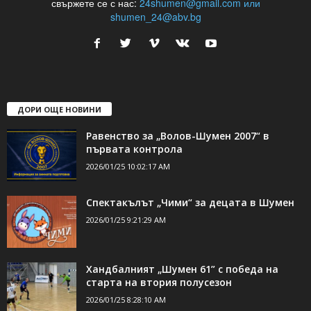
24Shumen.COM е независима медия за област Шумен...
свържете се с нас:
24shumen@gmail.com или
shumen_24@abv.bg
ДОРИ ОЩЕ НОВИНИ
Равенство за „Волов-Шумен 2007“ в
първата контрола
2026/01/25 10:02:17 AM
Спектакълът „Чими“ за децата в Шумен
2026/01/25 9:21:29 AM