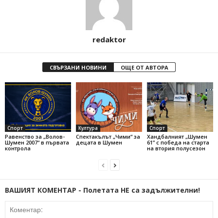
redaktor
СВЪРЗАНИ НОВИНИ
ОЩЕ ОТ АВТОРА
Спорт
Култура
Спорт
Равенство за „Волов-
Спектакълът „Чими“ за
Хандбалният „Шумен
Шумен 2007“ в първата
децата в Шумен
61” с победа на старта
контрола
на втория полусезон
ВАШИЯТ КОМЕНТАР - Полетата НЕ са задължителни!