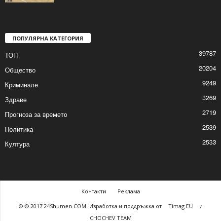
Хандбалният „Шумен 61” с победа на
старта на втория полусезон
2026/01/25 8:28:10 AM
ПОПУЛЯРНА КАТЕГОРИЯ
39787
ТОП
20204
Общество
9249
Криминале
3269
Здраве
2719
Прогноза за времето
2539
Политика
2533
Култура