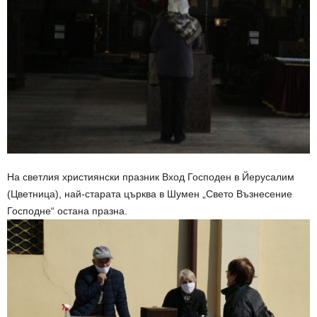
На светлия християнски празник Вход Господен в Йерусалим
(Цветница), най-старата църква в Шумен „Свето Възнесение
Господне“ остана празна.