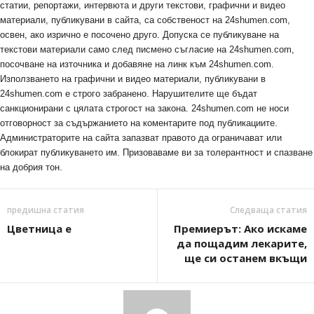
статии, репортажи, интервюта и други текстови, графични и видео
материали, публикувани в сайта, са собственост на 24shumen.com,
освен, ако изрично е посочено друго. Допуска се публикуване на
текстови материали само след писмено съгласие на 24shumen.com,
посочване на източника и добавяне на линк към 24shumen.com.
Използването на графични и видео материали, публикувани в
24shumen.com е строго забранено. Нарушителите ще бъдат
санкционирани с цялата строгост на закона. 24shumen.com не носи
отговорност за съдържанието на коментарите под публикациите.
Администраторите на сайта запазват правото да ограничават или
блокират публикуването им. Призоваваме ви за толерантност и спазване
на добрия тон.
предишна статия
Следваща статия
Цветница е
Премиерът: Ако искаме
да пощадим лекарите,
ще си останем вкъщи