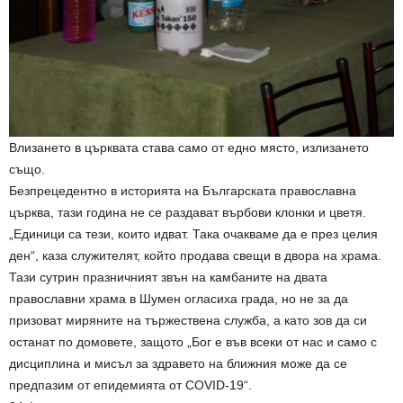
Влизането в църквата става само от едно място, излизането
също.
Безпрецедентно в историята на Българската православна
църква, тази година не се раздават върбови клонки и цветя.
„Единици са тези, които идват. Така очакваме да е през целия
ден“, каза служителят, който продава свещи в двора на храма.
Тази сутрин празничният звън на камбаните на двата
православни храма в Шумен огласиха града, но не за да
призоват миряните на тържествена служба, а като зов да си
останат по домовете, защото „Бог е във всеки от нас и само с
дисциплина и мисъл за здравето на ближния може да се
предпазим от епидемията от COVID-19“.