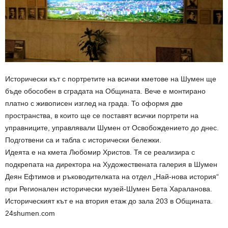
Исторически кът с портретите на всички кметове на Шумен ще
бъде обособен в сградата на Общината. Вече е монтирано
платно с живописен изглед на града. То оформя две
пространства, в които ще се поставят всички портрети на
управниците, управлявали Шумен от Освобождението до днес.
Подготвени са и табла с исторически бележки.
Идеята е на кмета Любомир Христов. Тя се реализира с
подкрепата на директора на Художествената галерия в Шумен
Деян Ефтимов и ръководителката на отдел „Най-нова история“
при Регионален исторически музей-Шумен Бета Хараланова.
Историческият кът е на втория етаж до зала 203 в Общината.
24shumen.com