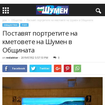
дом
Общество
Поставят портретите на кметовете на Шумен в Общината
ОБЩЕСТВО
ТОП
Поставят портретите на
кметовете на Шумен в
Общината
от
redaktor
-
2019/07/02 5:57:13 PM
0
Facebook
Twitter