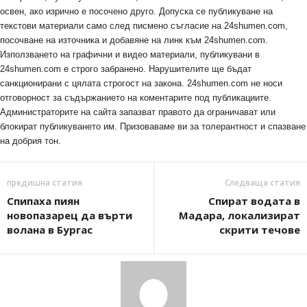
освен, ако изрично е посочено друго. Допуска се публикуване на
текстови материали само след писмено съгласие на 24shumen.com,
посочване на източника и добавяне на линк към 24shumen.com.
Използването на графични и видео материали, публикувани в
24shumen.com е строго забранено. Нарушителите ще бъдат
санкционирани с цялата строгост на закона. 24shumen.com не носи
отговорност за съдържанието на коментарите под публикациите.
Администраторите на сайта запазват правото да ограничават или
блокират публикуването им. Призоваваме ви за толерантност и спазване
на добрия тон.
предишна статия
Следваща статия
Спипаха пиян
Спират водата в
новопазарец да върти
Мадара, локализират
волана в Бургас
скрити течове