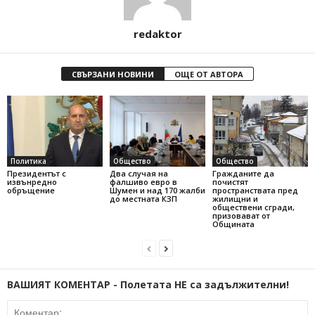
redaktor
СВЪРЗАНИ НОВИНИ
ОЩЕ ОТ АВТОРА
Политика
Общество
Общество
Президентът с
Два случая на
Гражданите да
извънредно
фалшиво евро в
почистят
обръщение
Шумен и над 170 жалби
пространствата пред
до местната КЗП
жилищни и
обществени сгради,
призовават от
Общината
ВАШИЯТ КОМЕНТАР - Полетата НЕ са задължителни!