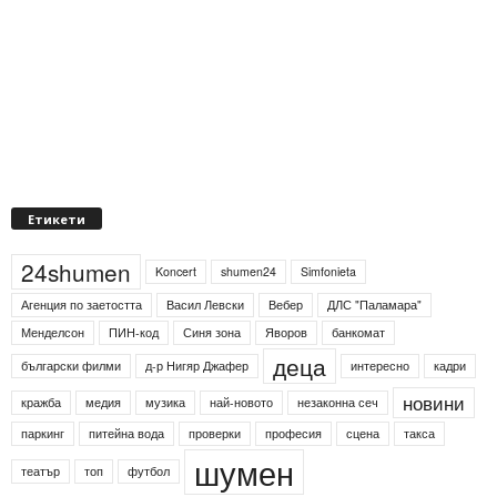
Етикети
24shumen
Koncert
shumen24
Simfonieta
Агенция по заетостта
Васил Левски
Вебер
ДЛС "Паламара"
Менделсон
ПИН-код
Синя зона
Яворов
банкомат
деца
български филми
д-р Нигяр Джафер
интересно
кадри
новини
кражба
медия
музика
най-новото
незаконна сеч
паркинг
питейна вода
проверки
професия
сцена
такса
шумен
театър
топ
футбол