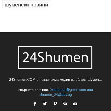
шуменски новини
24Shumen.COM е независима медия за област Шумен...
свържете се с нас:
24shumen@gmail.com или
shumen_24@abv.bg