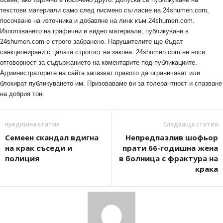
текстови материали само след писмено съгласие на 24shumen.com,
посочване на източника и добавяне на линк към 24shumen.com.
Използването на графични и видео материали, публикувани в
24shumen.com е строго забранено. Нарушителите ще бъдат
санкционирани с цялата строгост на закона. 24shumen.com не носи
отговорност за съдържанието на коментарите под публикациите.
Администраторите на сайта запазват правото да ограничават или
блокират публикуването им. Призоваваме ви за толерантност и спазване
на добрия тон.
предишна статия
Следваща статия
Семеен скандал вдигна
Непредпазлив шофьор
на крак съседи и
прати 66-годишна жена
полиция
в болница с фрактура на
крака