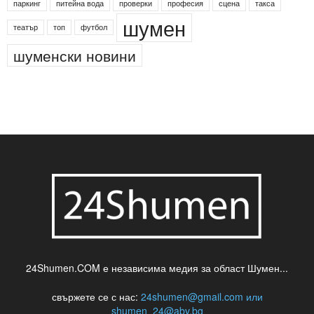
деца
български филми
д-р Нигяр Джафер
интересно
кадри
новини
кражба
медия
музика
най-новото
незаконна сеч
паркинг
питейна вода
проверки
професия
сцена
такса
шумен
театър
топ
футбол
шуменски новини