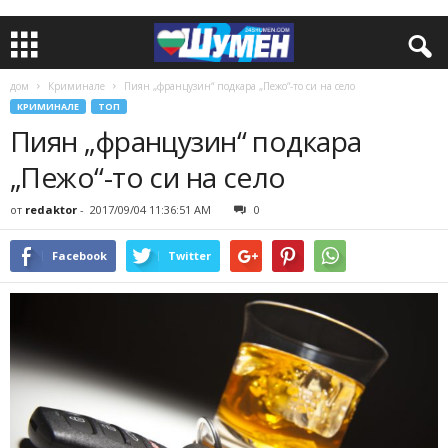
дом
Криминале
Пиян „французин“ подкара „Пежо“-то си на село
КРИМИНАЛЕ
ТОП
Пиян „французин“ подкара
„Пежо“-то си на село
от
redaktor
-
2017/09/04 11:36:51 AM
0
Facebook
Twitter