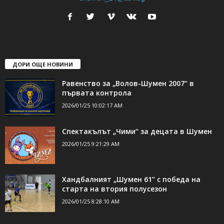
24Shumen.COM е независима медия за област Шумен...
свържете се с нас:
24shumen@gmail.com или
shumen_24@abv.bg
ДОРИ ОЩЕ НОВИНИ
Равенство за „Волов-Шумен 2007“ в
първата контрола
2026/01/25 10:02:17 AM
Спектакълът „Чими“ за децата в Шумен
2026/01/25 9:21:29 AM
Хандбалният „Шумен 61” с победа на