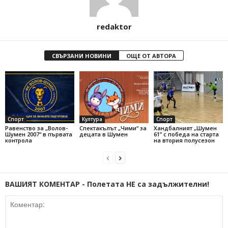
redaktor
СВЪРЗАНИ НОВИНИ
ОЩЕ ОТ АВТОРА
Спорт
Култура
Спорт
Равенство за „Волов-
Спектакълът „Чими“ за
Хандбалният „Шумен
Шумен 2007“ в първата
децата в Шумен
61” с победа на старта
контрола
на втория полусезон
ВАШИЯТ КОМЕНТАР - Полетата НЕ са задължителни!