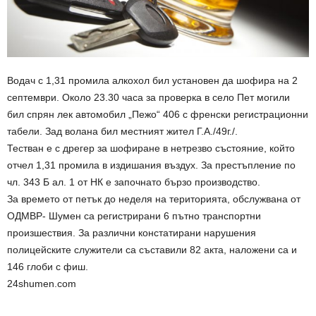
Водач с 1,31 промила алкохол бил установен да шофира на 2
септември. Около 23.30 часа за проверка в село Пет могили
бил спрян лек автомобил „Пежо“ 406 с френски регистрационни
табели. Зад волана бил местният жител Г.А./49г./.
Тестван е с дрегер за шофиране в нетрезво състояние, който
отчел 1,31 промила в издишания въздух. За престъпление по
чл. 343 Б ал. 1 от НК е започнато бързо производство.
За времето от петък до неделя на територията, обслужвана от
ОДМВР- Шумен са регистрирани 6 пътно транспортни
произшествия. За различни констатирани нарушения
полицейските служители са съставили 82 акта, наложени са и
146 глоби с фиш.
24shumen.com