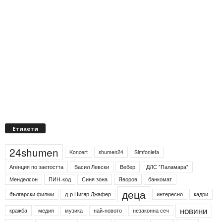
Етикети
24shumen
Koncert
shumen24
Simfonieta
Агенция по заетостта
Васил Левски
Вебер
ДЛС "Паламара"
Менделсон
ПИН-код
Синя зона
Яворов
банкомат