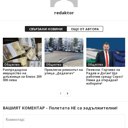
redaktor
СВЪРЗАНИ НОВИНИ
ОЩЕ ОТ АВТОРА
Общество
Общество
Общество
Разпродадоха
Приключи ремонтът на
Пеевски: Горчиво за
имущество на
улица „Дедеагач“
Радев и Доган! Ще
длъжници за близо 209
работим срещу Сорос!
000 лева
Няма да откраднат
изборите!
ВАШИЯТ КОМЕНТАР - Полетата НЕ са задължителни!