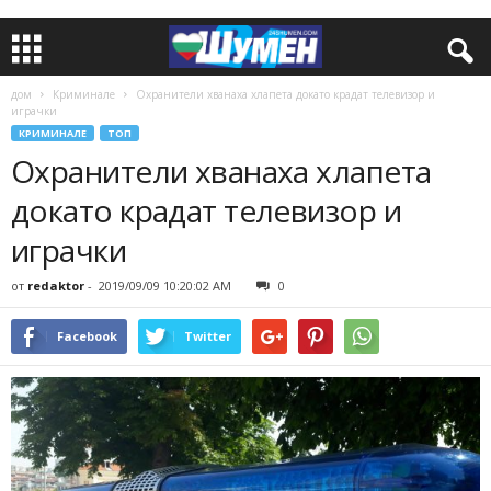
дом
Криминале
Охранители хванаха хлапета докато крадат телевизор и
играчки
КРИМИНАЛЕ
ТОП
Охранители хванаха хлапета
докато крадат телевизор и
играчки
от
redaktor
-
2019/09/09 10:20:02 AM
0
Facebook
Twitter