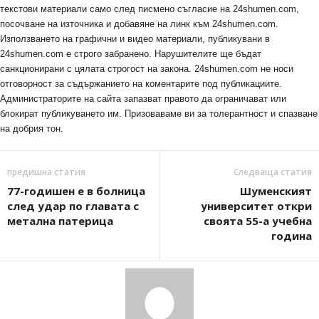
текстови материали само след писмено съгласие на 24shumen.com,
посочване на източника и добавяне на линк към 24shumen.com.
Използването на графични и видео материали, публикувани в
24shumen.com е строго забранено. Нарушителите ще бъдат
санкционирани с цялата строгост на закона. 24shumen.com не носи
отговорност за съдържанието на коментарите под публикациите.
Администраторите на сайта запазват правото да ограничават или
блокират публикуването им. Призоваваме ви за толерантност и спазване
на добрия тон.
предишна статия
Следваща статия
77-годишен е в болница
Шуменският
след удар по главата с
университет откри
метална патерица
своята 55-а учебна
година