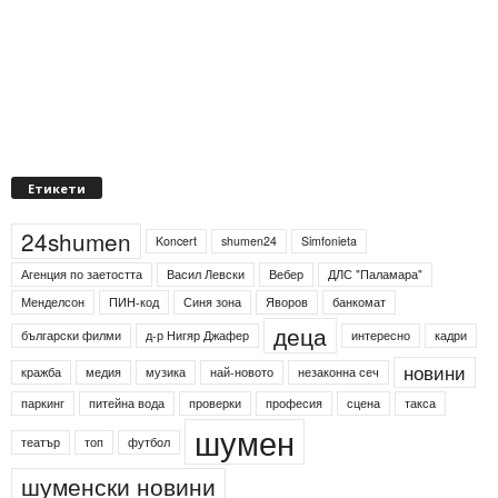
Етикети
24shumen
Koncert
shumen24
Simfonieta
Агенция по заетостта
Васил Левски
Вебер
ДЛС "Паламара"
Менделсон
ПИН-код
Синя зона
Яворов
банкомат
деца
български филми
д-р Нигяр Джафер
интересно
кадри
новини
кражба
медия
музика
най-новото
незаконна сеч
паркинг
питейна вода
проверки
професия
сцена
такса
шумен
театър
топ
футбол
шуменски новини