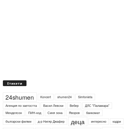
Етикети
24shumen
Koncert
shumen24
Simfonieta
Агенция по заетостта
Васил Левски
Вебер
ДЛС "Паламара"
Менделсон
ПИН-код
Синя зона
Яворов
банкомат
деца
български филми
д-р Нигяр Джафер
интересно
кадри