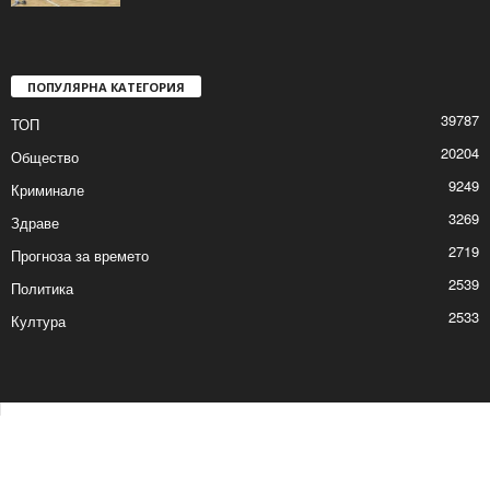
ПОПУЛЯРНА КАТЕГОРИЯ
39787
ТОП
20204
Общество
9249
Криминале
3269
Здраве
2719
Прогноза за времето
2539
Политика
2533
Култура
Контакти
Реклама
© © 2017 24Shumen.COM. Изработка и поддръжка от
Timag.EU
и
CHOCHEV TEAM