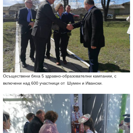
Осъществени бяха 5 здравно-образователни кампании, с
включени над 600 участници от Шумен и Ивански.