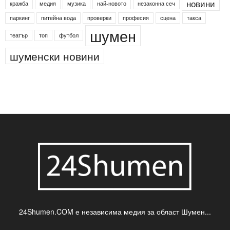
новини
кражба
медия
музика
най-новото
незаконна сеч
паркинг
питейна вода
проверки
професия
сцена
такса
шумен
театър
топ
футбол
шуменски новини
24Shumen.COM е независима медия за област Шумен...