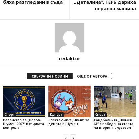
бяха разгледани в съда
„Детелина“, ГЕРБ дариха
перална машина
redaktor
СВЪРЗАНИ НОВИНИ
ОЩЕ ОТ АВТОРА
Спорт
Култура
Спорт
Равенство за „Волов-
Спектакълът „Чими“ за
Хандбалният „Шумен
Шумен 2007“ в първата
децата в Шумен
61” с победа на старта
контрола
на втория полусезон