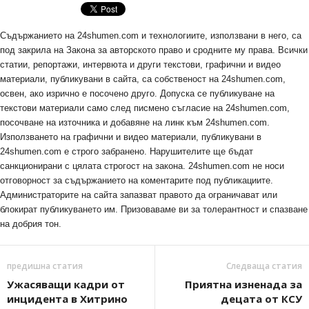
Съдържанието на 24shumen.com и технологиите, използвани в него, са
под закрила на Закона за авторското право и сродните му права. Всички
статии, репортажи, интервюта и други текстови, графични и видео
материали, публикувани в сайта, са собственост на 24shumen.com,
освен, ако изрично е посочено друго. Допуска се публикуване на
текстови материали само след писмено съгласие на 24shumen.com,
посочване на източника и добавяне на линк към 24shumen.com.
Използването на графични и видео материали, публикувани в
24shumen.com е строго забранено. Нарушителите ще бъдат
санкционирани с цялата строгост на закона. 24shumen.com не носи
отговорност за съдържанието на коментарите под публикациите.
Администраторите на сайта запазват правото да ограничават или
блокират публикуването им. Призоваваме ви за толерантност и спазване
на добрия тон.
предишна статия
Следваща статия
Ужасяващи кадри от
Приятна изненада за
инцидента в Хитрино
децата от КСУ