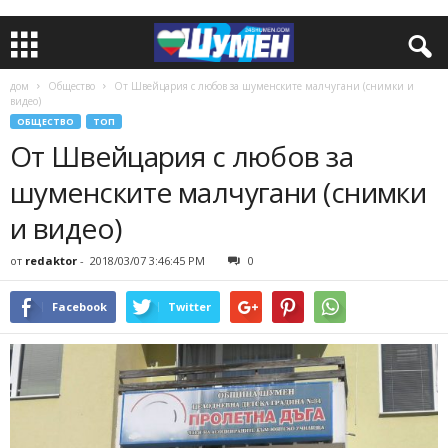
дом
Общество
От Швейцария с любов за шуменските малчугани (снимки и
видео)
ОБЩЕСТВО
ТОП
От Швейцария с любов за
шуменските малчугани (снимки
и видео)
от
redaktor
-
2018/03/07 3:46:45 PM
0
Facebook
Twitter