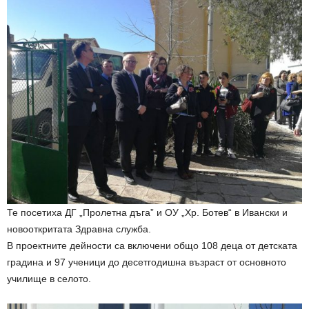
Те посетиха ДГ „Пролетна дъга” и ОУ „Хр. Ботев“ в Ивански и
новооткритата Здравна служба.
В проектните дейности са включени общо 108 деца от детската
градина и 97 ученици до десетгодишна възраст от основното
училище в селото.