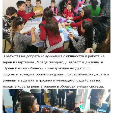
В резултат на добрата комуникация с общността и работа на
терен в кварталите „Млада гвардия“, „Еверест“ и „Витоша“ в
Шумен и в село Ивански и конструктивният диалог с
родителите, медиаторите осигуряват присъствието на децата и
учениците в детската градина и училището, съдействат на
младите хора за реинтегриране в образователната система.