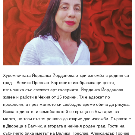
Художничката Йорданка Йорданова откри изложба в родния си
град – Велики Преслав. Картините изобразяващи цветя,
изпълниха със свежест арт галерията. Йорданка Йорданова
живее и работи в Чехия от 15 години. Тя е адвокат по
професия, а през малкото си свободно време обича да рисува.
Всяка година тя и семейството й се връщат в България за
малко, но този път тя решава да открие две изложби. Първата е
в Двореца в Балчик, а втората в нейния роден град. Гости на
събитието бяха кметът на Велики Преслав, Александър Горчев