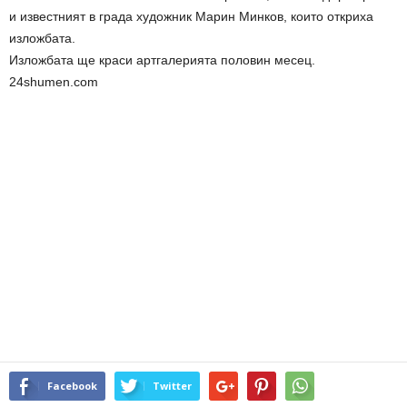
и известният в града художник Марин Минков, които откриха
изложбата.
Изложбата ще краси артгалерията половин месец.
24shumen.com
Facebook
Twitter