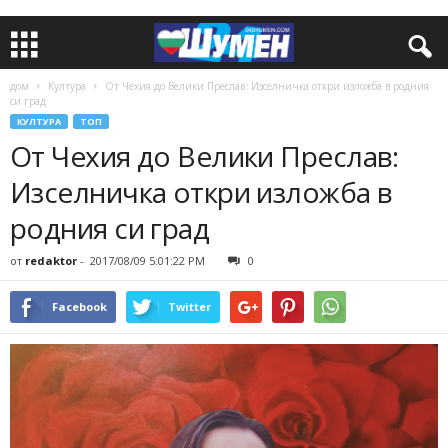
дом
Култура
От Чехия до Велики Преслав: Изселничка откри изложба в родния
си град
КУЛТУРА
ТОП
От Чехия до Велики Преслав:
Изселничка откри изложба в
родния си град
от
redaktor
-
2017/08/09 5:01:22 PM
0
Facebook
Twitter