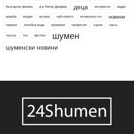
деца
български филми
д-р Нигяр Джафер
интересно
кадри
новини
кражба
медия
музика
най-новото
незаконна сеч
паркинг
питейна вода
проверки
професия
сцена
такса
шумен
театър
топ
футбол
шуменски новини