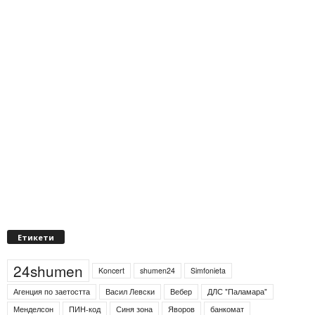
Етикети
24shumen
Koncert
shumen24
Simfonieta
Агенция по заетостта
Васил Левски
Вебер
ДЛС "Паламара"
Менделсон
ПИН-код
Синя зона
Яворов
банкомат