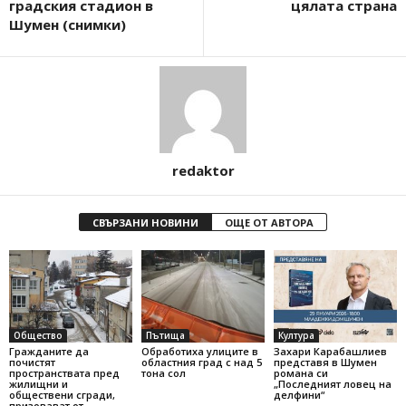
градския стадион в
цялата страна
Шумен (снимки)
redaktor
СВЪРЗАНИ НОВИНИ
ОЩЕ ОТ АВТОРА
Общество
Пътища
Култура
Гражданите да
Обработиха улиците в
Захари Карабашлиев
почистят
областния град с над 5
представя в Шумен
пространствата пред
тона сол
романа си
жилищни и
„Последният ловец на
обществени сгради,
делфини“
призовават от