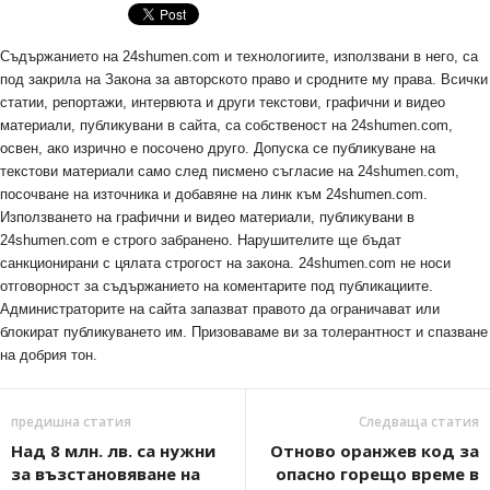
Съдържанието на 24shumen.com и технологиите, използвани в него, са
под закрила на Закона за авторското право и сродните му права. Всички
статии, репортажи, интервюта и други текстови, графични и видео
материали, публикувани в сайта, са собственост на 24shumen.com,
освен, ако изрично е посочено друго. Допуска се публикуване на
текстови материали само след писмено съгласие на 24shumen.com,
посочване на източника и добавяне на линк към 24shumen.com.
Използването на графични и видео материали, публикувани в
24shumen.com е строго забранено. Нарушителите ще бъдат
санкционирани с цялата строгост на закона. 24shumen.com не носи
отговорност за съдържанието на коментарите под публикациите.
Администраторите на сайта запазват правото да ограничават или
блокират публикуването им. Призоваваме ви за толерантност и спазване
на добрия тон.
предишна статия
Следваща статия
Над 8 млн. лв. са нужни
Отново оранжев код за
за възстановяване на
опасно горещо време в