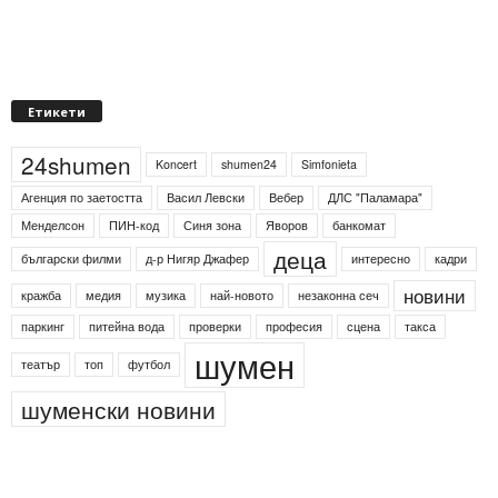
Етикети
24shumen
Koncert
shumen24
Simfonieta
Агенция по заетостта
Васил Левски
Вебер
ДЛС "Паламара"
Менделсон
ПИН-код
Синя зона
Яворов
банкомат
деца
български филми
д-р Нигяр Джафер
интересно
кадри
новини
кражба
медия
музика
най-новото
незаконна сеч
паркинг
питейна вода
проверки
професия
сцена
такса
шумен
театър
топ
футбол