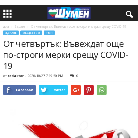
дом
Здраве
От четвъртък: Въвеждат още по-строги мерки срещу COVID-19
ЗДРАВЕ
ОБЩЕСТВО
ТОП
От четвъртък: Въвеждат още
по-строги мерки срещу COVID-
19
от
redaktor
-
2020/10/27 7:19:50 PM
0
Facebook
Twitter