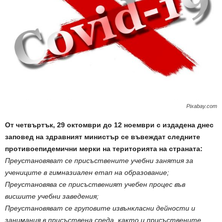
Pixabay.com
От четвъртък, 29 октомври до 12 ноември с издадена днес
заповед на здравният министър се въвеждат следните
противоепидемични мерки на територията на страната:
Преустановяват се присъствените учебни занятия за
учениците в гимназиален етап на образование;
Преустановява се присъственият учебен процес във
висшите учебни заведения;
Преустановяват се груповите извънкласни дейности и
занимания в присъствена среда, както и присъствените