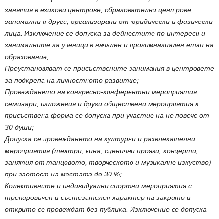
занятия в езикови центрове, образователни центрове,
занимални и други, организирани от юридически и физически
лица. Изключение се допуска за дейностите по интереси и
занималните за ученици в начален и прогимназиален етап на
образование;
Преустановяват се присъствените занимания в центровете
за подкрепа на личностното развитие;
Провеждането на конгресно-конферентни мероприятия,
семинари, изложения и други обществени мероприятия в
присъствена форма се допуска при участие на не повече от
30 души;
Допуска се провеждането на културни и развлекателни
мероприятия (театри, кина, сценични прояви, концерти,
занятия от танцовото, творческото и музикално изкуство)
при заетост на местата до 30 %;
Колективните и индивидуални спортни мероприятия с
тренировъчен и състезателен характер на закрито и
открито се провеждат без публика. Изключение се допуска