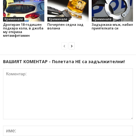
Криминале
Криминале
Криминале
Дрогиран 18-годишен
Почерпен седна зад
Задържаха мъж, набил
подкара кола, в джоба
волана
приятелката си
му откриха
метамфетамин
ВАШИЯТ КОМЕНТАР - Полетата НЕ са задължителни!