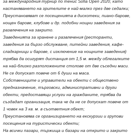
за международния турнир по тенис Sofia Open 2020, като
настаняването на зрителите е най-малко през две седалки;
Преустановяват се посещенията в дискотеки, пиано-барове,
нощен барове, клубове и др. подобни нощни заведения за
развлечения на закрито.
Заведенията за хранене и развлечения (ресторанти,
заведения за бързо обслужване, питейни заведения, кафе-
сладкарници и барове, с изключение на нощните заведения)
трябва да осигурят дистанция от 1,5 м. между облегалките
на най-близко разположените столове от две съседни маси.
Не се допускат повече от 6 души на маса.
Собствениците и управители на обекти с обществено
предназначение, търговски, административни и други
обекти, предоставящи услуги на гражданите, трябва да
създадат организация, така че да не се допускат повече от
1 човек на 3 кв. м. в съответния обект;
Преустановява се организирането на екскурзии и групови
посещения на туристически обекти;
На всички пазари, тържища и базари на открито и закрито