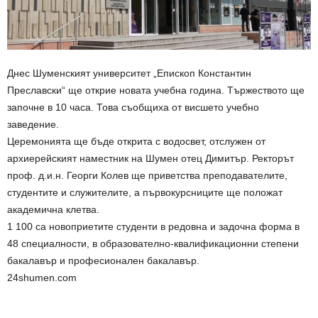
Днес Шуменският университет „Епископ Константин
Преславски“ ще открие новата учебна година. Тържеството ще
започне в 10 часа. Това съобщиха от висшето учебно
заведение.
Церемонията ще бъде открита с водосвет, отслужен от
архиерейският наместник на Шумен отец Димитър. Ректорът
проф. д.и.н. Георги Колев ще приветства преподавателите,
студентите и служителите, а първокурсниците ще положат
академична клетва.
1 100 са новоприетите студенти в редовна и задочна форма в
48 специалности, в образователно-квалификационни степени
бакалавър и професионален бакалавър.
24shumen.com