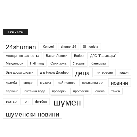
Етикети
24shumen
Koncert
shumen24
Simfonieta
Агенция по заетостта
Васил Левски
Вебер
ДЛС "Паламара"
Менделсон
ПИН-код
Синя зона
Яворов
банкомат
деца
български филми
д-р Нигяр Джафер
интересно
кадри
новини
кражба
медия
музика
най-новото
незаконна сеч
паркинг
питейна вода
проверки
професия
сцена
такса
шумен
театър
топ
футбол