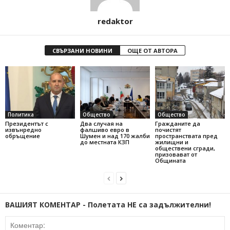
redaktor
СВЪРЗАНИ НОВИНИ
ОЩЕ ОТ АВТОРА
Политика
Общество
Общество
Президентът с
Два случая на
Гражданите да
извънредно
фалшиво евро в
почистят
обръщение
Шумен и над 170 жалби
пространствата пред
до местната КЗП
жилищни и
обществени сгради,
призовават от
Общината
ВАШИЯТ КОМЕНТАР - Полетата НЕ са задължителни!