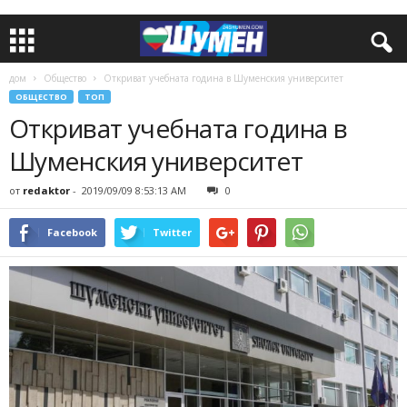
дом
Общество
Откриват учебната година в Шуменския университет
ОБЩЕСТВО
ТОП
Откриват учебната година в
Шуменския университет
от
redaktor
-
2019/09/09 8:53:13 AM
0
Facebook
Twitter