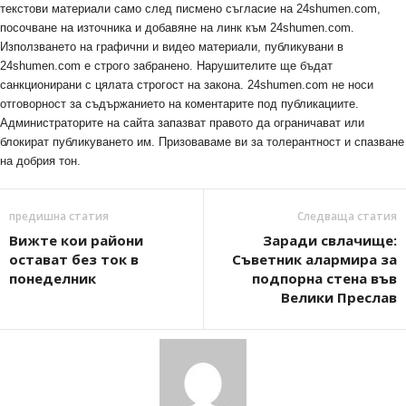
текстови материали само след писмено съгласие на 24shumen.com,
посочване на източника и добавяне на линк към 24shumen.com.
Използването на графични и видео материали, публикувани в
24shumen.com е строго забранено. Нарушителите ще бъдат
санкционирани с цялата строгост на закона. 24shumen.com не носи
отговорност за съдържанието на коментарите под публикациите.
Администраторите на сайта запазват правото да ограничават или
блокират публикуването им. Призоваваме ви за толерантност и спазване
на добрия тон.
предишна статия
Следваща статия
Вижте кои райони
Заради свлачище:
остават без ток в
Съветник алармира за
понеделник
подпорна стена във
Велики Преслав