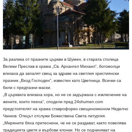
За разлика от празните църкви в Шумен, в старата столица
Велики Преслав в храма „Св. Архангел Михаил“, богомолци
влизаха да запалят свещ за здраве на светлия християнски
празник „Вход Господен“, известен като Цветница. Всички са
били с предпазни маски.
„В църквата влизаха хора, но не се задържаха с изключение на
жените, които пееха“, сподели пред 24shumen.com
предстоятелят на храма ставрофорен свещеноиконом Неделчо
Чанков. Отецът отслужи Божествена Света литургия.
„Миряните бяха притеснени, че не се раздават, както повелява
традицията цветя и върбови клонки. Но се подчиняват на