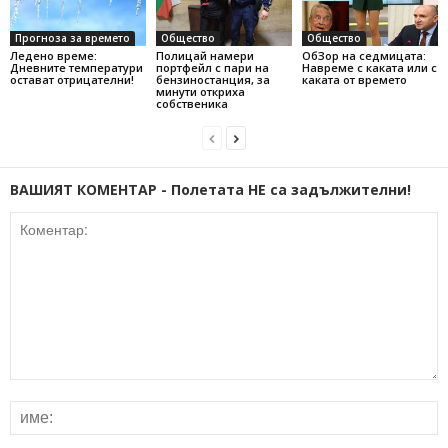
Прогноза за времето
Общество
Общество
Ледено време:
Полицай намери
ОбЗор на седмицата:
Дневните температури
портфейл с пари на
Навреме с каката или с
остават отрицателни!
бензиностанция, за
каката от времето
минути откриха
собственика
ВАШИЯТ КОМЕНТАР - Полетата НЕ са задължителни!