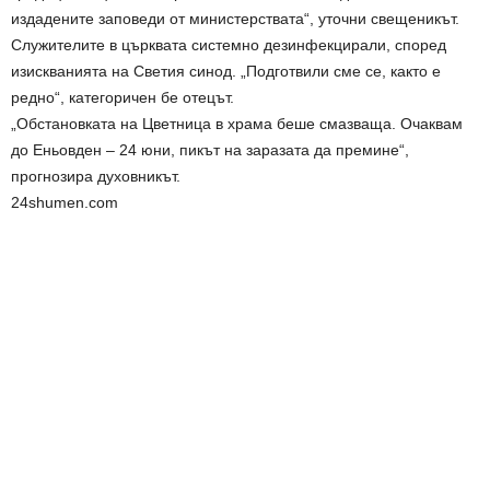
издадените заповеди от министерствата“, уточни свещеникът.
Служителите в църквата системно дезинфекцирали, според
изискванията на Светия синод. „Подготвили сме се, както е
редно“, категоричен бе отецът.
„Обстановката на Цветница в храма беше смазваща. Очаквам
до Еньовден – 24 юни, пикът на заразата да премине“,
прогнозира духовникът.
24shumen.com