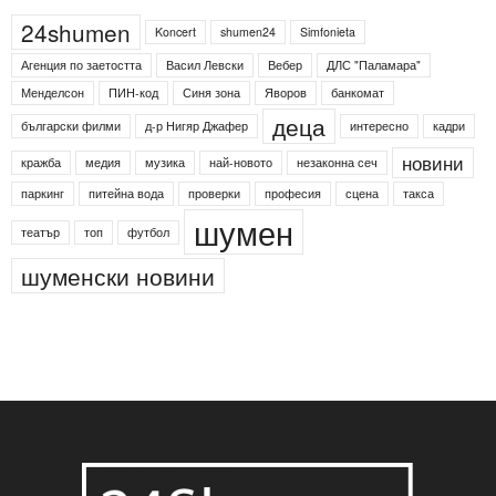
24shumen
Koncert
shumen24
Simfonieta
Агенция по заетостта
Васил Левски
Вебер
ДЛС "Паламара"
Менделсон
ПИН-код
Синя зона
Яворов
банкомат
деца
български филми
д-р Нигяр Джафер
интересно
кадри
новини
кражба
медия
музика
най-новото
незаконна сеч
паркинг
питейна вода
проверки
професия
сцена
такса
шумен
театър
топ
футбол
шуменски новини