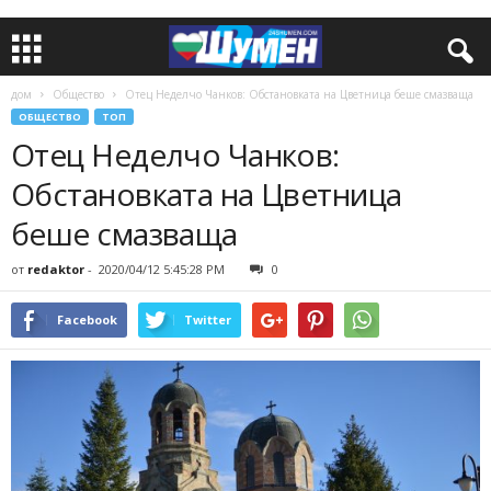
дом
Общество
Отец Неделчо Чанков: Обстановката на Цветница беше смазваща
ОБЩЕСТВО
ТОП
Отец Неделчо Чанков:
Обстановката на Цветница
беше смазваща
от
redaktor
-
2020/04/12 5:45:28 PM
0
Facebook
Twitter