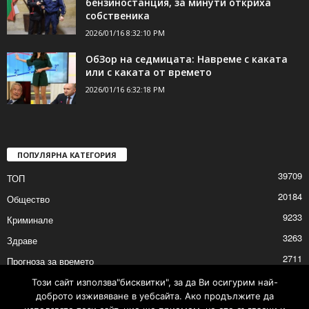
бензиностанция, за минути откриха
собственика
2026/01/16 8:32:10 PM
ОбЗор на седмицата: Навреме с каката
или с каката от времето
2026/01/16 6:32:18 PM
ПОПУЛЯРНА КАТЕГОРИЯ
39709
ТОП
20184
Общество
9233
Криминале
3263
Здраве
2711
Прогноза за времето
2528
Политика
Този сайт използва"бисквитки", за да Ви осигурим най-
доброто изживяване в уебсайта. Ако продължите да
2525
Култура