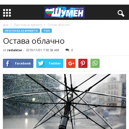
дом
Прогноза за времето
Остава облачно
ПРОГНОЗА ЗА ВРЕМЕТО
ТОП
Остава облачно
от
redaktor
-
2019/11/01 7:59:58 AM
0
Facebook
Twitter