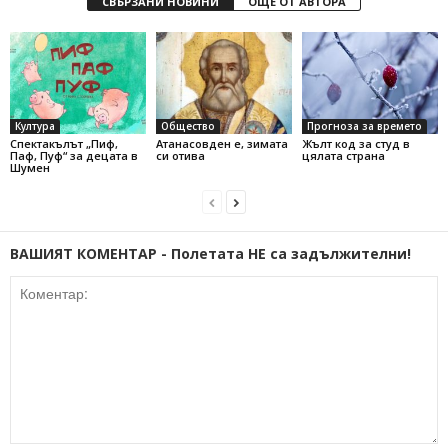
СВЪРЗАНИ НОВИНИ
ОЩЕ ОТ АВТОРА
Култура
Общество
Прогноза за времето
Спектакълът „Пиф,
Атанасовден е, зимата
Жълт код за студ в
Паф, Пуф“ за децата в
си отива
цялата страна
Шумен
ВАШИЯТ КОМЕНТАР - Полетата НЕ са задължителни!