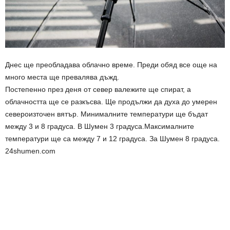
Днес ще преобладава облачно време. Преди обяд все още на
много места ще превалява дъжд.
Постепенно през деня от север валежите ще спират, а
облачността ще сe разкъсва. Ще продължи да духа до умерен
североизточен вятър. Минималните температури ще бъдат
между 3 и 8 градуса. В Шумен 3 градуса.Максималните
температури ще са между 7 и 12 градуса. За Шумен 8 градуса.
24shumen.com