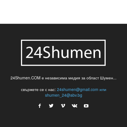
шумен
театър
топ
футбол
шуменски новини
24Shumen.COM е независима медия за област Шумен...
свържете се с нас:
24shumen@gmail.com или
shumen_24@abv.bg