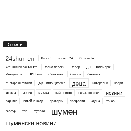
Етикети
24shumen
Koncert
shumen24
Simfonieta
Агенция по заетостта
Васил Левски
Вебер
ДЛС "Паламара"
Менделсон
ПИН-код
Синя зона
Яворов
банкомат
деца
български филми
д-р Нигяр Джафер
интересно
кадри
новини
кражба
медия
музика
най-новото
незаконна сеч
паркинг
питейна вода
проверки
професия
сцена
такса