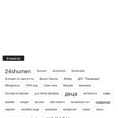
Етикети
24shumen
Koncert
shumen24
Simfonieta
Агенция по заетостта
Васил Левски
Вебер
ДЛС "Паламара"
Менделсон
ПИН-код
Синя зона
Яворов
банкомат
деца
български филми
д-р Нигяр Джафер
интересно
кадри