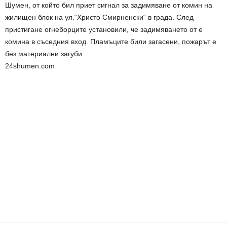
Шумен, от който бил приет сигнал за задимяване от комин на
жилищен блок на ул.“Христо Смирненски“ в града. След
пристигане огнеборците установили, че задимяването от е
комина в съседния вход. Пламъците били загасени, пожарът е
без материални загуби.
24shumen.com