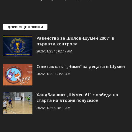
свържете се с нас:
24shumen@gmail.com или
shumen_24@abv.bg
ДОРИ ОЩЕ НОВИНИ
Равенство за „Волов-Шумен 2007“ в
първата контрола
2026/01/25 10:02:17 AM
Спектакълът „Чими“ за децата в Шумен
2026/01/25 9:21:29 AM
Хандбалният „Шумен 61” с победа на
старта на втория полусезон