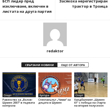
БСП лидер пред
Засякоха нерегистриран
изключване, включен в
трактор в Троица
листата на друга партия
redaktor
СВЪРЗАНИ НОВИНИ
ОЩЕ ОТ АВТОРА
Спорт
Култура
Спорт
Равенство за „Волов-
Спектакълът „Чими“ за
Хандбалният „Шумен
Шумен 2007“ в първата
децата в Шумен
61” с победа на старта
контрола
на втория полусезон