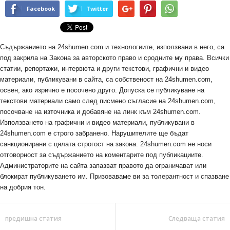
Facebook
Twitter
Съдържанието на 24shumen.com и технологиите, използвани в него, са
под закрила на Закона за авторското право и сродните му права. Всички
статии, репортажи, интервюта и други текстови, графични и видео
материали, публикувани в сайта, са собственост на 24shumen.com,
освен, ако изрично е посочено друго. Допуска се публикуване на
текстови материали само след писмено съгласие на 24shumen.com,
посочване на източника и добавяне на линк към 24shumen.com.
Използването на графични и видео материали, публикувани в
24shumen.com е строго забранено. Нарушителите ще бъдат
санкционирани с цялата строгост на закона. 24shumen.com не носи
отговорност за съдържанието на коментарите под публикациите.
Администраторите на сайта запазват правото да ограничават или
блокират публикуването им. Призоваваме ви за толерантност и спазване
на добрия тон.
предишна статия
Следваща статия