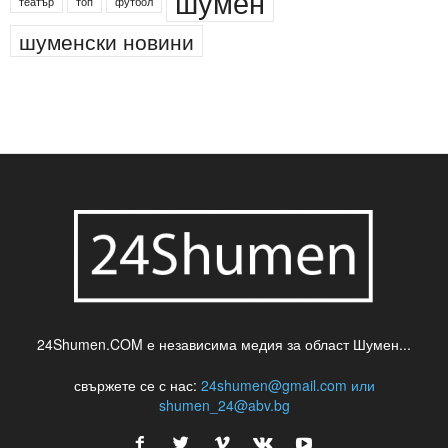
новини
кражба
медия
музика
най-новото
незаконна сеч
паркинг
питейна вода
проверки
професия
сцена
такса
шумен
театър
топ
футбол
шуменски новини
24Shumen.COM е независима медия за област Шумен...