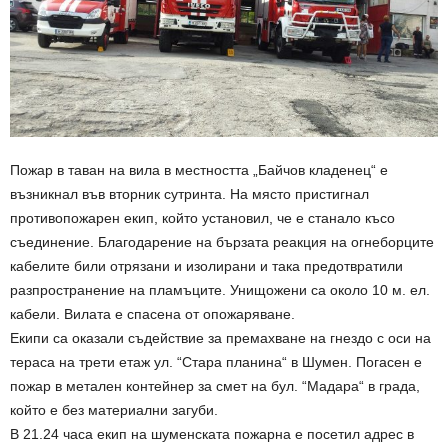
Пожар в таван на вила в местността „Байчов кладенец“ е
възникнал във вторник сутринта. На място пристигнал
противопожарен екип, който установил, че е станало късо
съединение. Благодарение на бързата реакция на огнеборците
кабелите били отрязани и изолирани и така предотвратили
разпространение на пламъците. Унищожени са около 10 м. ел.
кабели. Вилата е спасена от опожаряване.
Екипи са оказали съдействие за премахване на гнездо с оси на
тераса на трети етаж ул. “Стара планина“ в Шумен. Погасен е
пожар в метален контейнер за смет на бул. “Мадара“ в града,
който е без материални загуби.
В 21.24 часа екип на шуменската пожарна е посетил адрес в