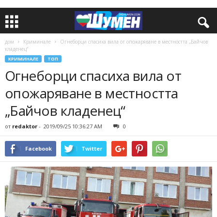
дом
Криминале
Огнеборци спасиха вила от опожаряване в местността „Байчов
кладенец“
КРИМИНАЛЕ
ТОП
Огнеборци спасиха вила от
опожаряване в местността
„Байчов кладенец“
от
redaktor
-
2019/09/25 10:36:27 AM
0
Facebook
Twitter