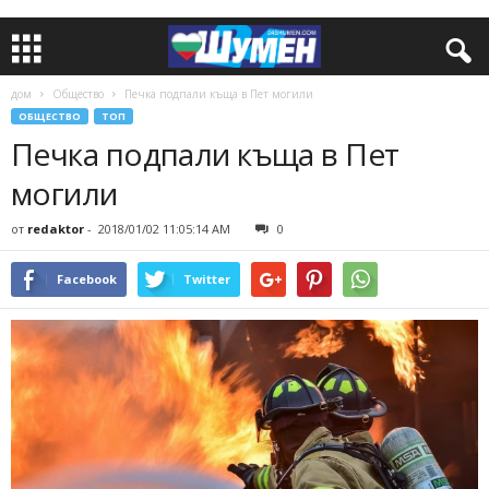
дом
Общество
Печка подпали къща в Пет могили
ОБЩЕСТВО
ТОП
Печка подпали къща в Пет
могили
от
redaktor
-
2018/01/02 11:05:14 AM
0
Facebook
Twitter