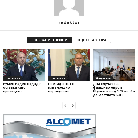
redaktor
СВЪРЗАНИ НОВИНИ
ОЩЕ ОТ АВТОРА
Политика
Политика
Общество
Румен Радев подаде
Президентът с
Два случая на
оставка като
извънредно
фалшиво евро в
президент
обръщение
Шумен и над 170 жалби
до местната КЗП