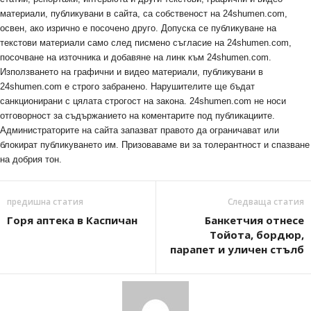
материали, публикувани в сайта, са собственост на 24shumen.com,
освен, ако изрично е посочено друго. Допуска се публикуване на
текстови материали само след писмено съгласие на 24shumen.com,
посочване на източника и добавяне на линк към 24shumen.com.
Използването на графични и видео материали, публикувани в
24shumen.com е строго забранено. Нарушителите ще бъдат
санкционирани с цялата строгост на закона. 24shumen.com не носи
отговорност за съдържанието на коментарите под публикациите.
Администраторите на сайта запазват правото да ограничават или
блокират публикуването им. Призоваваме ви за толерантност и спазване
на добрия тон.
предишна статия
Следваща статия
Горя аптека в Каспичан
Банкетчия отнесе
Тойота, бордюр,
парапет и уличен стълб