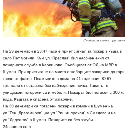
Снимката е илюстративна
На 29 декември в 23:47 часа е приет сигнал за пожар в къща в
село Пет могили. Към ул.“Преслав“ бил насочен екип от
пожарната служба в Каолиново. Съобщават от ОД на МВР в
Шумен. При пристигане на място огнеборците заварили да гори
таван от фазер. Пламъците в дома на 41-годишния Ю.Ю.
тръгнали от оставена без наблюдение печка. Таванът е
унищожен, изгорели са и мебели. Пожарът бил погасен с 300 л.
вода. Къщата е спасена от изгаряне.
На 30 декември са погасени пожари в комини в Шумен на
ул.“Ген. Драгомиров“ ,на ул.“Ришки проход“ в Смядово и на
ул.“Дедеагач“ в Шумен. Пожарите са без загуби.
24shumen.com