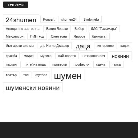
Етикети
24shumen
Koncert
shumen24
Simfonieta
Агенция по заетостта
Васил Левски
Вебер
ДЛС "Паламара"
Менделсон
ПИН-код
Синя зона
Яворов
банкомат
деца
български филми
д-р Нигяр Джафер
интересно
кадри
новини
кражба
медия
музика
най-новото
незаконна сеч
паркинг
питейна вода
проверки
професия
сцена
такса
шумен
театър
топ
футбол
шуменски новини