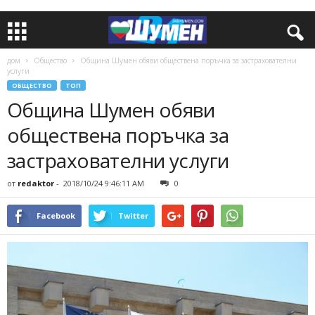
дом
Общество
Община Шумен обяви обществена поръчка за застрахователни
услуги
ОБЩЕСТВО
ТОП
Община Шумен обяви
обществена поръчка за
застрахователни услуги
от
redaktor
-
2018/10/24 9:46:11 AM
0
Facebook
Twitter