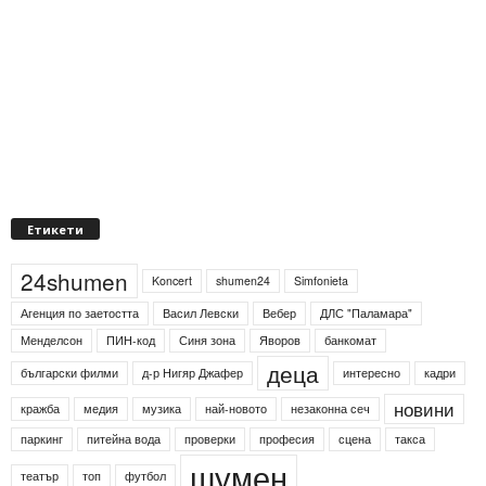
Етикети
24shumen
Koncert
shumen24
Simfonieta
Агенция по заетостта
Васил Левски
Вебер
ДЛС "Паламара"
Менделсон
ПИН-код
Синя зона
Яворов
банкомат
деца
български филми
д-р Нигяр Джафер
интересно
кадри