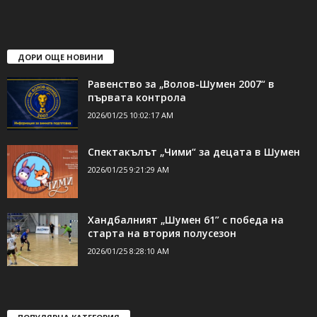
свържете се с нас:
24shumen@gmail.com или
shumen_24@abv.bg
ДОРИ ОЩЕ НОВИНИ
Равенство за „Волов-Шумен 2007“ в
първата контрола
2026/01/25 10:02:17 AM
Спектакълът „Чими“ за децата в Шумен
2026/01/25 9:21:29 AM
Хандбалният „Шумен 61” с победа на
старта на втория полусезон
2026/01/25 8:28:10 AM