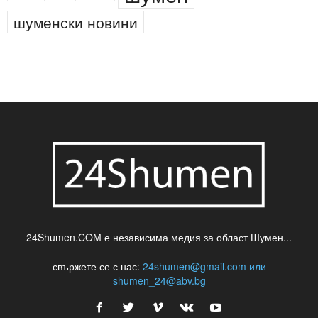
новини
кражба
медия
музика
най-новото
незаконна сеч
паркинг
питейна вода
проверки
професия
сцена
такса
шумен
театър
топ
футбол
шуменски новини
24Shumen.COM е независима медия за област Шумен...