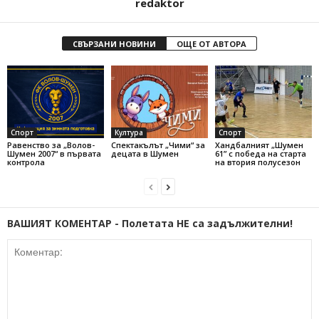
redaktor
СВЪРЗАНИ НОВИНИ
ОЩЕ ОТ АВТОРА
Спорт
Култура
Спорт
Равенство за „Волов-
Спектакълът „Чими“ за
Хандбалният „Шумен
Шумен 2007“ в първата
децата в Шумен
61” с победа на старта
контрола
на втория полусезон
ВАШИЯТ КОМЕНТАР - Полетата НЕ са задължителни!