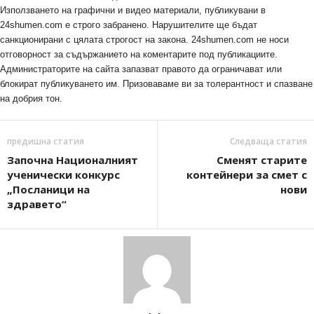
Използването на графични и видео материали, публикувани в
24shumen.com е строго забранено. Нарушителите ще бъдат
санкционирани с цялата строгост на закона. 24shumen.com не носи
отговорност за съдържанието на коментарите под публикациите.
Администраторите на сайта запазват правото да ограничават или
блокират публикуването им. Призоваваме ви за толерантност и спазване
на добрия тон.
предишна статия
Следваща статия
Започна Националният
Сменят старите
ученически конкурс
контейнери за смет с
„Посланици на
нови
здравето“