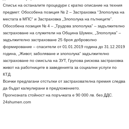
Списък на останалите процедури с кратко описание на техния
предмет: Обособена позиция № 2 – Застраховка “Злополука на
местата в МПС“ и Застраховка „Злополука на пътниците”.
Обособена позиция № 4 – „Трудова злополука” – задължително
застраховане на служители на Община Шумен, „Злополука” –
задължително застраховане 25 броя доброволно
формирование – спасители от 01.01.2019 година до 31.12.2019
година, „Живот, заболяване и злополука“ задължително
застраховане по смисъла на ЗУТ, Групова рискова застраховка
живот на работниците в заведенията за социални услуги по
КТД.
Всички предлагани отстъпки от застрахователна премия следва
да бъдат калкулирани в предложението.
Прогнозната стойност на поръчката е 90 000 лв. без ДДС.
24shumen.com