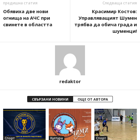
предишна статия
Следваща статия
Обявиха две нови
Красимир Костов:
огнища на АЧС при
Управляващият Шумен
свинете в областта
трябва да обича града и
шуменци!
redaktor
СВЪРЗАНИ НОВИНИ
ОЩЕ ОТ АВТОРА
Спорт
Култура
Спорт