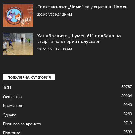
Равенство за „Волов-Шумен 2007“ в
първата контрола
2026/01/25 10:02:17 AM
Спектакълът „Чими“ за децата в Шумен
2026/01/25 9:21:29 AM
Хандбалният „Шумен 61” с победа на
старта на втория полусезон
2026/01/25 8:28:10 AM
ПОПУЛЯРНА КАТЕГОРИЯ
39787
ТОП
20204
Общество
9249
Криминале