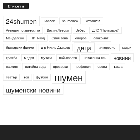
Етикети
24shumen
Koncert
shumen24
Simfonieta
Агенция по заетостта
Васил Левски
Вебер
ДЛС "Паламара"
Менделсон
ПИН-код
Синя зона
Яворов
банкомат
деца
български филми
д-р Нигяр Джафер
интересно
кадри
новини
кражба
медия
музика
най-новото
незаконна сеч
паркинг
питейна вода
проверки
професия
сцена
такса
шумен
театър
топ
футбол
шуменски новини