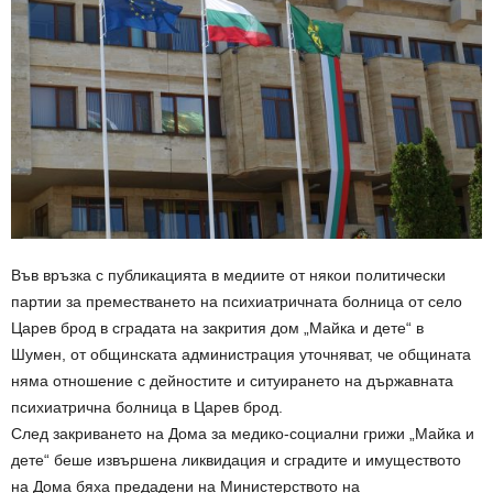
Във връзка с публикацията в медиите от някои политически
партии за преместването на психиатричната болница от село
Царев брод в сградата на закрития дом „Майка и дете“ в
Шумен, от общинската администрация уточняват, че общината
няма отношение с дейностите и ситуирането на държавната
психиатрична болница в Царев брод.
След закриването на Дома за медико-социални грижи „Майка и
дете“ беше извършена ликвидация и сградите и имуществото
на Дома бяха предадени на Министерството на