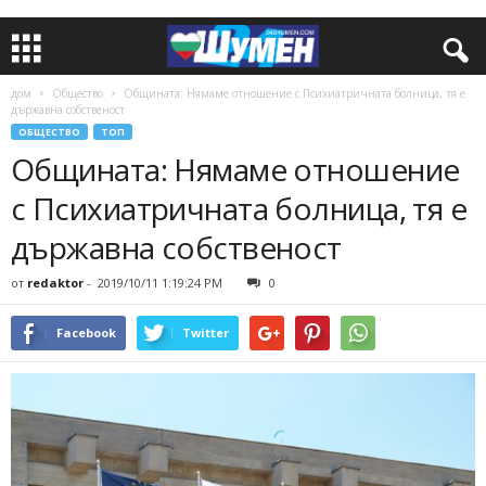
дом
Общество
Общината: Нямаме отношение с Психиатричната болница, тя е
държавна собственост
ОБЩЕСТВО
ТОП
Общината: Нямаме отношение
с Психиатричната болница, тя е
държавна собственост
от
redaktor
-
2019/10/11 1:19:24 PM
0
Facebook
Twitter