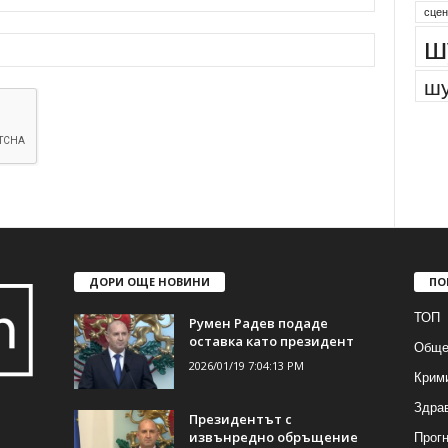
сцен
ш
шу
ДОРИ ОЩЕ НОВИНИ
ПО
ТОП
Румен Радев подаде
оставка като президент
Обще
2026/01/19 7:04:13 PM
Крим
Здра
Президентът с
Прогн
извънредно обръщение