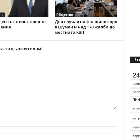
ка
Общество
дентът с извънредно
Два случая на фалшиво евро
ение
в Шумен и над 170 жалби до
местната КЗП
са задължителни!
Ет
2
Simf
Веб
ПИН
бълг
инте
най-
парк