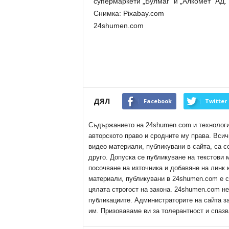
супермаркети „Булмаг“ и „Алкомет“ АД.
Снимка: Pixabay.com
24shumen.com
ДЯЛ
Facebook
Twitter
Съдържанието на 24shumen.com и технологиит
авторското право и сродните му права. Всич
видео материали, публикувани в сайта, са с
друго. Допуска се публикуване на текстови
посочване на източника и добавяне на линк
материали, публикувани в 24shumen.com е с
цялата строгост на закона. 24shumen.com н
публикациите. Администраторите на сайта з
им. Призоваваме ви за толерантност и спазв