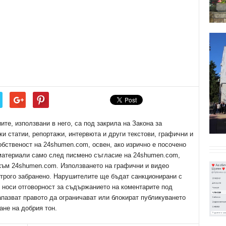
е, използвани в него, са под закрила на Закона за
ки статии, репортажи, интервюта и други текстови, графични и
обственост на 24shumen.com, освен, ако изрично е посочено
 материали само след писмено съгласие на 24shumen.com,
 към 24shumen.com. Използването на графични и видео
трого забранено. Нарушителите ще бъдат санкционирани с
е носи отговорност за съдържанието на коментарите под
апазват правото да ограничават или блокират публикуването
ане на добрия тон.