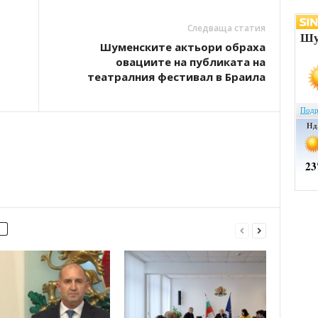
Следваща статия
Шуменските актьори обраха
овациите на публиката на
театралния фестивал в Браила