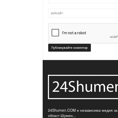
24Shumen.COM е независима медия за
област Шумен...