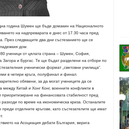
една година Шумен ще бъде домакин на Националното
иването на надпреварата е днес от 17.30 часа пред
а. През следващите два дни състезанието ще се
ладежкия дом.
 80 ученици от цялата страна – Шумен, София,
а Загора и Бургас. Те ще бъдат разделени на отбори по
стезателния ученически формат „световни училища“.
еми в четири кръга, полуфинал и финал.
варително обявени, за да могат учениците да се
а между Китай и Хонг Конг, военните конфликти в
 и приоритизиране на финансовата стабилност пред
 разходи по време на икономическа криза. Останалите
 преди отделните кръгове, като състезателите ще имат
т.
ствието на Асоциация дебати България, верига