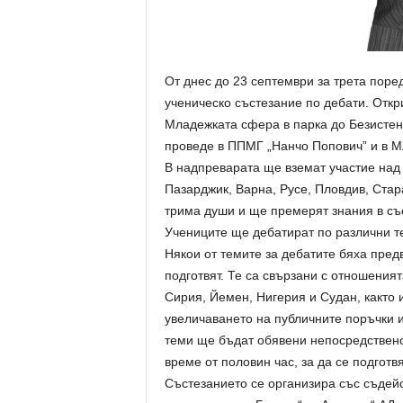
От днес до 23 септември за трета пор
ученическо състезание по дебати. Откр
Младежката сфера в парка до Безистен
проведе в ППМГ „Нанчо Попович” и в М
В надпреварата ще вземат участие над
Пазарджик, Варна, Русе, Пловдив, Стар
трима души и ще премерят знания в съ
Учениците ще дебатират по различни т
Някои от темите за дебатите бяха пред
подготвят. Те са свързани с отношеният
Сирия, Йемен, Нигерия и Судан, както
увеличаването на публичните поръчки и
теми ще бъдат обявени непосредствено
време от половин час, за да се подготвя
Състезанието се организира със съдей