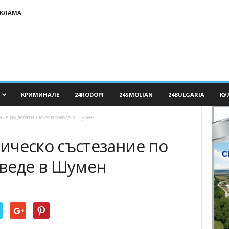
ЕКЛАМА
КРИМИНАЛЕ
24RODOPI
24SMOLIAN
24BULGARIA
КУ
ние по дебати ще се проведе в Шумен
ическо състезание по
оведе в Шумен