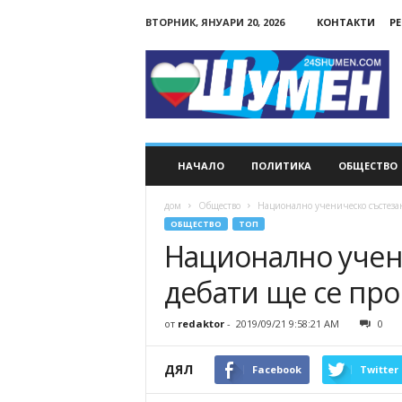
ВТОРНИК, ЯНУАРИ 20, 2026
КОНТАКТИ
Р
24Shumen.COM
НАЧАЛО
ПОЛИТИКА
ОБЩЕСТВО
дом
Общество
Национално ученическо състеза
ОБЩЕСТВО
ТОП
Национално учен
дебати ще се пр
от
redaktor
-
2019/09/21 9:58:21 AM
0
ДЯЛ
Facebook
Twitter