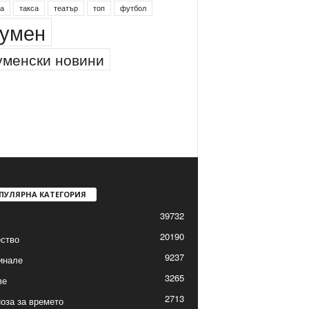
а
такса
театър
топ
футбол
умен
менски новини
ПУЛЯРНА КАТЕГОРИЯ
39732
20190
ство
9237
инале
3265
ве
2713
оза за времето