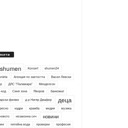
икети
4shumen
Koncert
shumen24
onieta
Агенция по заетостта
Васил Левски
ер
ДЛС "Паламара"
Менделсон
-код
Синя зона
Яворов
банкомат
деца
арски филми
д-р Нигяр Джафер
ресно
кадри
кражба
медия
музика
новини
новото
незаконна сеч
инг
питейна вода
проверки
професия