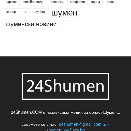
паркинг
питейна вода
проверки
професия
сцена
такса
шумен
театър
топ
футбол
шуменски новини
24Shumen.COM е независима медия за област Шумен...
свържете се с нас:
24shumen@gmail.com или
shumen_24@abv.bg