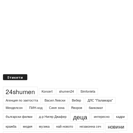
Етикети
24shumen
Koncert
shumen24
Simfonieta
Агенция по заетостта
Васил Левски
Вебер
ДЛС "Паламара"
Менделсон
ПИН-код
Синя зона
Яворов
банкомат
деца
български филми
д-р Нигяр Джафер
интересно
кадри
новини
кражба
медия
музика
най-новото
незаконна сеч