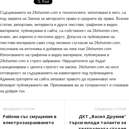
Съдържанието на 24shumen.com и технологиите, използвани в него, са
под закрила на Закона за авторското право и сродните му права. Всички
статии, репортажи, интервюта и други текстови, графични и видео
материали, публикувани в сайта, са собственост на 24shumen.com,
освен, ако изрично е посочено друго. Допуска се публикуване на
текстови материали само след писмено съгласие на 24shumen.com,
посочване на източника и добавяне на линк към 24shumen.com.
Използването на графични и видео материали, публикувани в
24shumen.com е строго забранено. Нарушителите ще бъдат
санкционирани с цялата строгост на закона. 24shumen.com не носи
отговорност за съдържанието на коментарите под публикациите.
Администраторите на сайта запазват правото да ограничават или
блокират публикуването им. Призоваваме ви за толерантност и спазване
на добрия тон.
предишна статия
Следваща статия
Райони със смущения в
ДКТ „Васил Друмев“
електрозахранването
търси млади таланти за
театралната студия