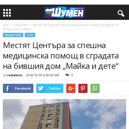
дом
Общество
Местят Центъра за спешна медицинска помощ в сградата на
бившия дом „Майка...
ОБЩЕСТВО
ТОП
Местят Центъра за спешна
медицинска помощ в сградата
на бившия дом „Майка и дете“
от
redaktor
-
2018/10/18 8:40:06 AM
0
Facebook
Twitter