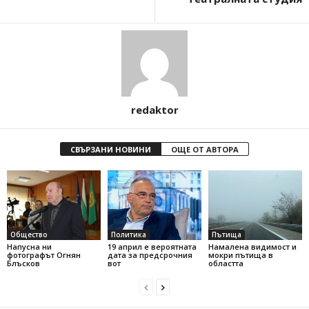
redaktor
СВЪРЗАНИ НОВИНИ
ОЩЕ ОТ АВТОРА
Общество
Политика
Пътища
Напусна ни
19 април е вероятната
Намалена видимост и
фотографът Огнян
дата за предсрочния
мокри пътища в
Блъсков
вот
областта