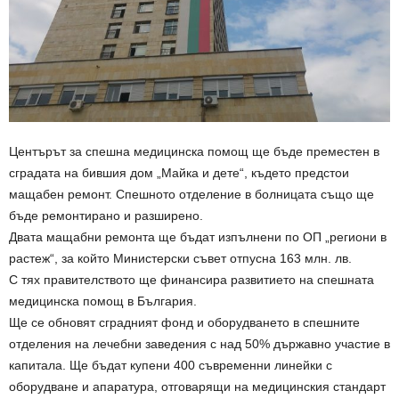
Центърът за спешна медицинска помощ ще бъде преместен в
сградата на бившия дом „Майка и дете“, където предстои
мащабен ремонт. Спешното отделение в болницата също ще
бъде ремонтирано и разширено.
Двата мащабни ремонта ще бъдат изпълнени по ОП „региони в
растеж“, за който Министерски съвет отпусна 163 млн. лв.
С тях правителството ще финансира развитието на спешната
медицинска помощ в България.
Ще се обновят сградният фонд и оборудването в спешните
отделения на лечебни заведения с над 50% държавно участие в
капитала. Ще бъдат купени 400 съвременни линейки с
оборудване и апаратура, отговарящи на медицинския стандарт