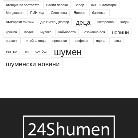
Етикети
24shumen
Koncert
shumen24
Simfonieta
Агенция по заетостта
Васил Левски
Вебер
ДЛС "Паламара"
Менделсон
ПИН-код
Синя зона
Яворов
банкомат
деца
български филми
д-р Нигяр Джафер
интересно
кадри
новини
кражба
медия
музика
най-новото
незаконна сеч
паркинг
питейна вода
проверки
професия
сцена
такса
шумен
театър
топ
футбол
шуменски новини