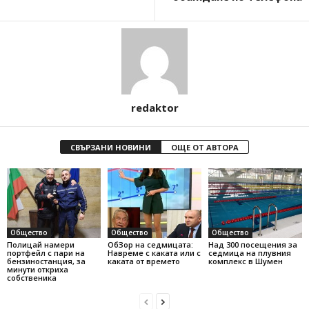
redaktor
СВЪРЗАНИ НОВИНИ
ОЩЕ ОТ АВТОРА
Общество
Общество
Общество
Полицай намери
ОбЗор на седмицата:
Над 300 посещения за
портфейл с пари на
Навреме с каката или с
седмица на плувния
бензиностанция, за
каката от времето
комплекс в Шумен
минути откриха
собственика