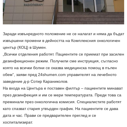
Заради извънредното положение не се налагат и няма да бъдат
извършени промени в дейността на Комплексния онкологичен
център (КОЦ) в Шумен.
„Всички отделения работят. Пациентите се приемат при засилен
дезинфекционен режим. Получили сме инструкция, съгласно
която на всички болни се оказва медицинска помощ в пълен
обем“, заяви пред 24shumen.com управителят на лечебното
заведение д-р Сотир Караниколов.
На входа на Центъра е поставен филтър – пациентите минават
през дезинфекция и им се мери температурата. Преди това са
преминали през онкологична комисия. Специалистите работят
като спазват стария утвърден график. На пациентите се дава
дата и час. Прави се предварителен преглед и се
хоспитализират.