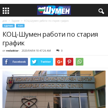
дом
Здраве
КОЦ-Шумен работи по стария график
ЗДРАВЕ
ТОП
КОЦ-Шумен работи по стария
график
от
redaktor
-
2020/04/04 10:47:26 AM
0
Facebook
Twitter