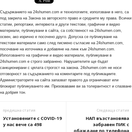
Съдържанието на 24shumen.com и технологиите, използвани в него, са
под закрила на Закона за авторското право и сродните му права. Всички
статии, репортажи, интервюта и други текстови, графични и видео
материали, публикувани в сайта, са собственост на 24shumen.com,
освен, ако изрично е посочено друго. Допуска се публикуване на
текстови материали само след писмено съгласие на 24shumen.com,
посочване на източника и добавяне на линк към 24shumen.com.
Използването на графични и видео материали, публикувани в
24shumen.com е строго забранено. Нарушителите ще бъдат
санкционирани с цялата строгост на закона. 24shumen.com не носи
отговорност за съдържанието на коментарите под публикациите.
Администраторите на сайта запазват правото да ограничават или
блокират публикуването им. Призоваваме ви за толерантност и спазване
на добрия тон.
предишна статия
Следваща статия
Установените с COVID-19
НАП възстановява
у нас вече са 498
забравен ПИК с
обаждане по телефона