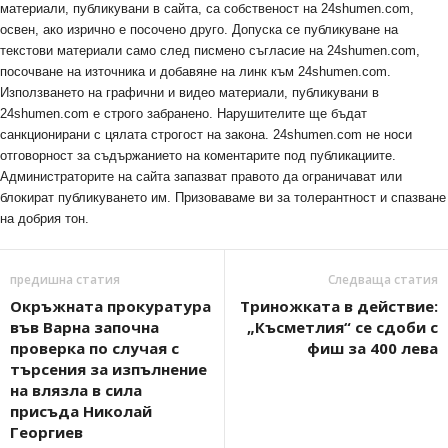
материали, публикувани в сайта, са собственост на 24shumen.com,
освен, ако изрично е посочено друго. Допуска се публикуване на
текстови материали само след писмено съгласие на 24shumen.com,
посочване на източника и добавяне на линк към 24shumen.com.
Използването на графични и видео материали, публикувани в
24shumen.com е строго забранено. Нарушителите ще бъдат
санкционирани с цялата строгост на закона. 24shumen.com не носи
отговорност за съдържанието на коментарите под публикациите.
Администраторите на сайта запазват правото да ограничават или
блокират публикуването им. Призоваваме ви за толерантност и спазване
на добрия тон.
предишна статия
Следваща статия
Окръжната прокуратура
Триножката в действие:
във Варна започна
„Късметлия“ се сдоби с
проверка по случая с
фиш за 400 лева
търсения за изпълнение
на влязла в сила
присъда Николай
Георгиев