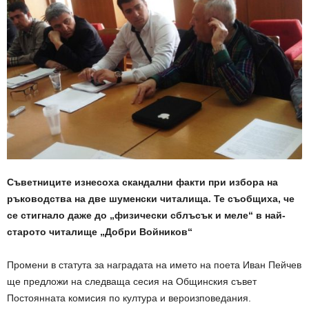
Съветниците изнесоха скандални факти при избора на
ръководства на две шуменски читалища. Те съобщиха, че
се стигнало даже до „физически сблъсък и меле“ в най-
старото читалище „Добри Войников“
Промени в статута за наградата на името на поета Иван Пейчев
ще предложи на следваща сесия на Общинския съвет
Постоянната комисия по култура и вероизповедания.