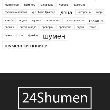
Етикети
24shumen
Koncert
shumen24
Simfonieta
Агенция по заетостта
Васил Левски
Вебер
ДЛС "Паламара"
Менделсон
ПИН-код
Синя зона
Яворов
банкомат
деца
български филми
д-р Нигяр Джафер
интересно
кадри
новини
кражба
медия
музика
най-новото
незаконна сеч
паркинг
питейна вода
проверки
професия
сцена
такса
шумен
театър
топ
футбол
шуменски новини