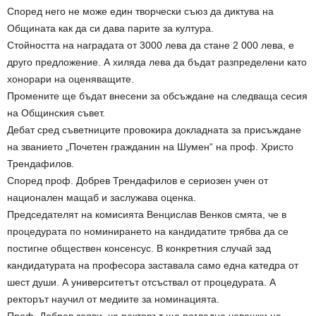
Според него не може един творчески съюз да диктува на
Общината как да си дава парите за култура.
Стойността на наградата от 3000 лева да стане 2 000 лева, е
друго предложение. А хиляда лева да бъдат разпределени като
хонорари на оценяващите.
Промените ще бъдат внесени за обсъждане на следваща сесия
на Общинския съвет.
Дебат сред съветниците провокира докладната за присъждане
на званието „Почетен гражданин на Шумен“ на проф. Христо
Трендафилов.
Според проф. Добрев Трендафилов е сериозен учен от
национален мащаб и заслужава оценка.
Председателят на комисията Венцислав Венков смята, че в
процедурата по номинирането на кандидатите трябва да се
постигне обществен консенсус. В конкретния случай зад
кандидатурата на професора заставала само една катедра от
шест души. А университетът отсъствал от процедурата. А
ректорът научил от медиите за номинацията.