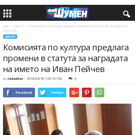
дом
Други
Комисията по култура предлага промени в статута за наградата на
името на...
ДРУГИ
Комисията по култура предлага
промени в статута за наградата
на името на Иван Пейчев
от
redaktor
-
2018/04/18 1:09:10 PM
0
Facebook
Twitter