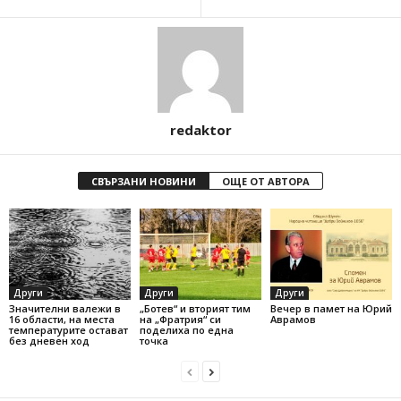
redaktor
СВЪРЗАНИ НОВИНИ
ОЩЕ ОТ АВТОРА
Други
Други
Други
Значителни валежи в
„Ботев“ и вторият тим
Вечер в памет на Юрий
16 области, на места
на „Фратрия“ си
Аврамов
температурите остават
поделиха по една
без дневен ход
точка