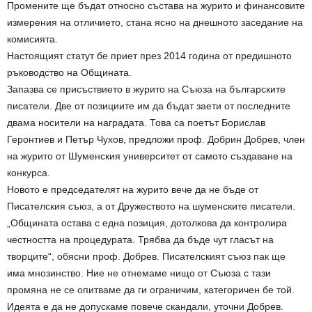
Промените ще бъдат относно състава на журито и финансовите
измерения на отличието, стана ясно на днешното заседание на
комисията.
Настоящият статут бе приет през 2014 година от предишното
ръководство на Общината.
Запазва се присъствието в журито на Съюза на българските
писатели. Две от позициите им да бъдат заети от последните
двама носители на наградата. Това са поетът Борислав
Геронтиев и Петър Чухов, предложи проф. Добрин Добрев, член
на журито от Шуменския университет от самото създаване на
конкурса.
Новото е председателят на журито вече да не бъде от
Писателския съюз, а от Дружеството на шуменските писатели.
„Общината остава с една позиция, дотолкова да контролира
честността на процедурата. Трябва да бъде чут гласът на
творците“, обясни проф. Добрев. Писателският съюз пак ще
има мнозинство. Ние не отнемаме нищо от Съюза с тази
промяна не се опитваме да ги ограничим, категоричен бе той.
Идеята е да не допускаме повече скандали, уточни Добрев.