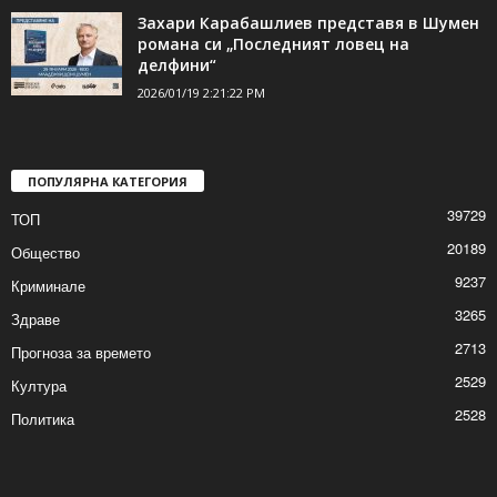
Обработиха улиците в областния град с
над 5 тона сол
2026/01/19 2:28:56 PM
Захари Карабашлиев представя в Шумен
романа си „Последният ловец на
делфини“
2026/01/19 2:21:22 PM
ПОПУЛЯРНА КАТЕГОРИЯ
39729
ТОП
20189
Общество
9237
Криминале
3265
Здраве
2713
Прогноза за времето
2529
Култура