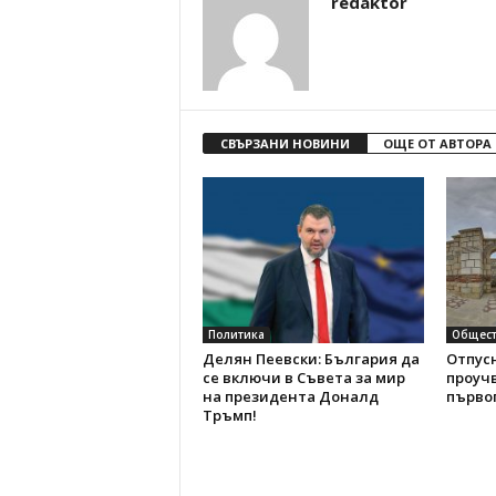
redaktor
СВЪРЗАНИ НОВИНИ
ОЩЕ ОТ АВТОРА
Политика
Общест
Делян Пеевски: България да
Отпусн
се включи в Съвета за мир
проуч
на президента Доналд
първо
Тръмп!