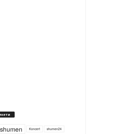
икети
4shumen
Koncert
shumen24