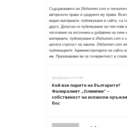
Съдържанието на 24shumen.com и технологиит
авторското право и сродните му права. Всич
видео материали, публикувани в сайта, са с
друго. Допуска се публикуване на текстови
посочване на източника и добавяне на линк
материали, публикувани в 24shumen.com е с
цялата строгост на закона. 24shumen.com н
публикациите. Администраторите на сайта з
им. Призоваваме ви за толерантност и спазв
предишна статия
Кой взе парите на българите?
Фалиралият „Олимпик“ –
собственост на испански оръже
бос