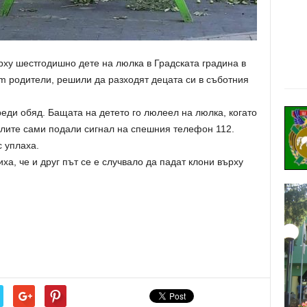
рху шестгодишно дете на люлка в Градската градина в
m родители, решили да разходят децата си в съботния
еди обяд. Бащата на детето го люлеел на люлка, когато
елите сами подали сигнал на спешния телефон 112.
с уплаха.
а, че и друг път се е случвало да падат клони върху