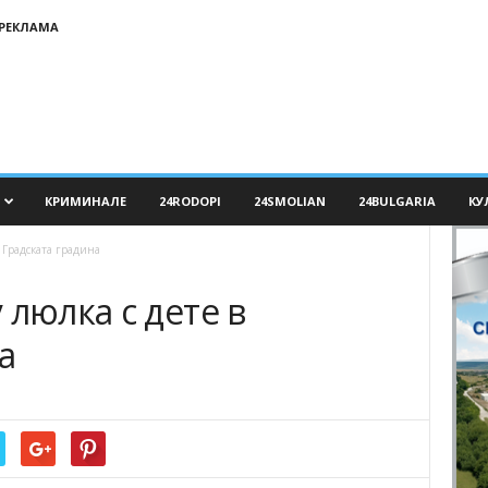
РЕКЛАМА
КРИМИНАЛЕ
24RODOPI
24SMOLIAN
24BULGARIA
КУ
 Градската градина
 люлка с дете в
а