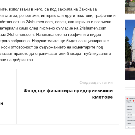
е, използвани в него, са под закрила на Закона за
ки статии, репортажи, интервюта и други текстови, графични и
обственост на 24shumen.com, освен, ако изрично е посочено
 материали само след писмено съгласие на 24shumen.com,
 към 24shumen.com. Използването на графични и видео
трого забранено. Нарушителите ще бъдат санкционирани с
е носи отговорност за съдържанието на коментарите под
апазват правото да ограничават или блокират публикуването
ане на добрия тон.
Следваща статия
Фонд ще финансира предприемчиви
кметове
ен