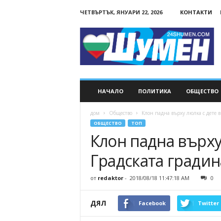
ЧЕТВЪРТЪК, ЯНУАРИ 22, 2026
КОНТАКТИ
24Shumen.COM
НАЧАЛО
ПОЛИТИКА
ОБЩЕСТВО
дом
Общество
Клон падна върху люлка с дете в
ОБЩЕСТВО
ТОП
Клон падна върху
Градската градин
от
redaktor
-
2018/08/18 11:47:18 AM
0
ДЯЛ
Facebook
Twitter