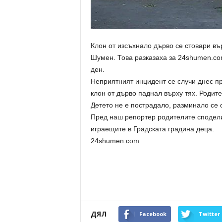
Клон от изсъхнало дърво се стовари въ
Шумен. Това разказаха за 24shumen.co
ден.
Неприятният инцидент се случи днес пр
клон от дърво паднал върху тях. Родит
Детето не е пострадало, разминало се 
Пред наш репортер родителите споделих
играещите в Градската градина деца.
24shumen.com
ДЯЛ
Facebook
Twitter