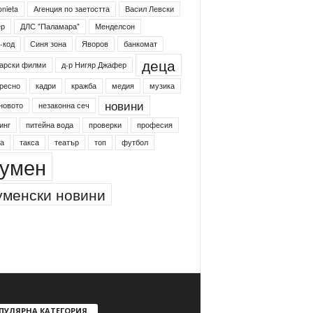
onieta
Агенция по заетостта
Васил Левски
ер
ДЛС "Паламара"
Менделсон
-код
Синя зона
Яворов
банкомат
деца
арски филми
д-р Нигяр Джафер
ресно
кадри
кражба
медия
музика
новини
новото
незаконна сеч
инг
питейна вода
проверки
професия
а
такса
театър
топ
футбол
умен
менски новини
ПУЛЯРНА КАТЕГОРИЯ