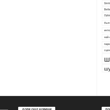
Simf
Веб
ПИН
бълг
инте
най-
парк
сцен
ш
шу
ДОРИ ОЩЕ НОВИНИ
ПО