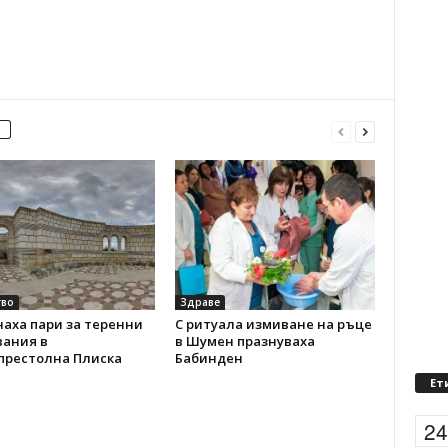
во
Здраве
аха пари за теренни
С ритуала измиване на ръце
вания в
в Шумен празнуваха
престолна Плиска
Бабинден
Ет
2