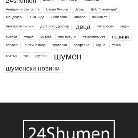
Етикети
24shumen
Koncert
shumen24
Simfonieta
Агенция по заетостта
Васил Левски
Вебер
ДЛС "Паламара"
Менделсон
ПИН-код
Синя зона
Яворов
банкомат
деца
български филми
д-р Нигяр Джафер
интересно
кадри
новини
кражба
медия
музика
най-новото
незаконна сеч
паркинг
питейна вода
проверки
професия
сцена
такса
шумен
театър
топ
футбол
шуменски новини