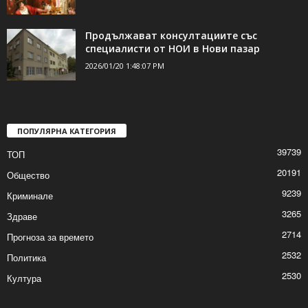
Радев, ласкателите и Дамоклевият меч…
2026/01/20 2:45:25 PM
Продължават консултациите със
специалисти от НОИ в Нови пазар
2026/01/20 1:48:07 PM
ПОПУЛЯРНА КАТЕГОРИЯ
39739
ТОП
20191
Общество
9239
Криминале
3265
Здраве
2714
Прогноза за времето