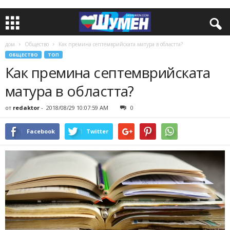
дом
Общество
Как премина септемврийската матура в областта?
ОБЩЕСТВО
ТОП
Как премина септемврийската
матура в областта?
от
redaktor
-
2018/08/29 10:07:59 AM
0
Facebook
Twitter