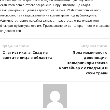
24shumen.com е строго забранено. Нарушителите ще бъдат
санкционирани с цялата строгост на закона. 24shumen.com не носи
отговорност за съдържанието на коментарите под публикациите.
Администраторите на сайта запазват правото да ограничават или
блокират публикуването им. Призоваваме ви за толерантност и спазване
на добрия тон.
предишна статия
Следваща статия
Статистиката: Спад на
През изминалото
заетите лица в областта
денонощие:
Пожарникари гасиха
контейнер с отпадъци и
сухи треви