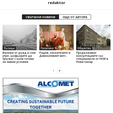
redaktor
СВЪРЗАНИ НОВИНИ
ОЩЕ ОТ АВТОРА
Пътища
Политика
Общество
Валежи от дъжд и сняг
Радев, ласкателите и
Продължават
утре, шофьорите да
Дамоклевият меч…
консултациите със
тръгват с коли готови
специалисти от НОИ в
за зимни условия
Нови пазар