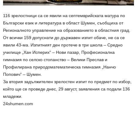
116 зрелостници са се явили на септемврийската матура по
Български език и литература в област Шумен, съобщиха от
Регионалното управление на образованието в областния град.
От всички 159 допуснати до държавен изпит обаче, не са се
явили 43-ма. Изпитният ден протече в три школа – Средно
училище „Хан Исперих“ – Нови пазар, Професионална
гимназия по селско стопанство – Велики Преслав и
Профилирана природоматематическа гимназия „Нанчо
Попович“ – Шумен.
За втория задължителен зрелостен изпит по предмет по избор,
който ще се проведе днес, 29 август, заявления са подали 136
младежи.
24shumen.com