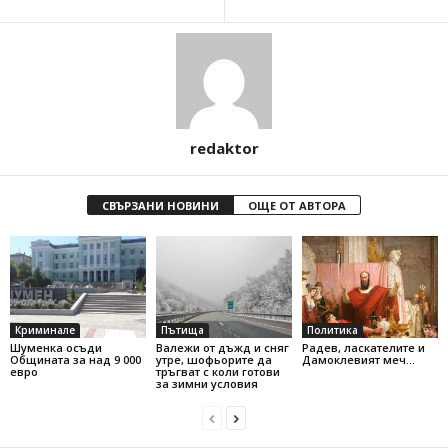
redaktor
СВЪРЗАНИ НОВИНИ
ОЩЕ ОТ АВТОРА
Криминале
Пътища
Политика
Шуменка осъди
Валежи от дъжд и сняг
Радев, ласкателите и
Общината за над 9 000
утре, шофьорите да
Дамоклевият меч…
евро
тръгват с коли готови
за зимни условия