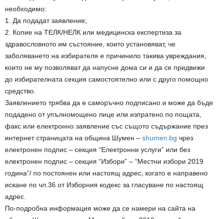
необходимо:
1. Да подадат заявление;
2. Копие на ТЕЛК/НЕЛК или медицинска експертиза за
здравословното им състояние, които установяват, че
заболяването на избирателя е причинило такива увреждания,
които не му позволяват да напусне дома си и да се придвижи
до избирателната секция самостоятелно или с друго помощно
средство.
Заявлението трябва да е саморъчно подписано и може да бъде
подадено от упълномощено лице или изпратено по пощата,
факс или електронно заявление със същото съдържание през
интернет страницата на община Шумен –
shumen.bg
чрез
електронен подпис – секция “Електронни услуги” или без
електронен подпис – секция “Избори” – “Местни избори 2019
година”/ по постоянен или настоящ адрес, когато е направено
искане по чл.36 от Изборния кодекс за гласуване по настоящ
адрес.
По-подробна информация може да се намери на сайта на