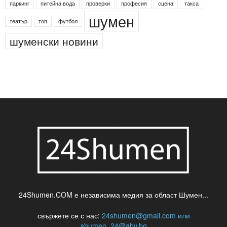
паркинг
питейна вода
проверки
професия
сцена
такса
шумен
театър
топ
футбол
шуменски новини
24Shumen.COM е независима медия за област Шумен...
свържете се с нас:
24shumen@gmail.com или
shumen_24@abv.bg