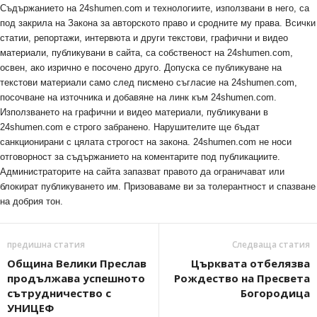
Съдържанието на 24shumen.com и технологиите, използвани в него, са
под закрила на Закона за авторското право и сродните му права. Всички
статии, репортажи, интервюта и други текстови, графични и видео
материали, публикувани в сайта, са собственост на 24shumen.com,
освен, ако изрично е посочено друго. Допуска се публикуване на
текстови материали само след писмено съгласие на 24shumen.com,
посочване на източника и добавяне на линк към 24shumen.com.
Използването на графични и видео материали, публикувани в
24shumen.com е строго забранено. Нарушителите ще бъдат
санкционирани с цялата строгост на закона. 24shumen.com не носи
отговорност за съдържанието на коментарите под публикациите.
Администраторите на сайта запазват правото да ограничават или
блокират публикуването им. Призоваваме ви за толерантност и спазване
на добрия тон.
предишна статия
Следваща статия
Община Велики Преслав
Църквата отбелязва
продължава успешното
Рождество на Пресвета
сътрудничество с
Богородица
УНИЦЕФ