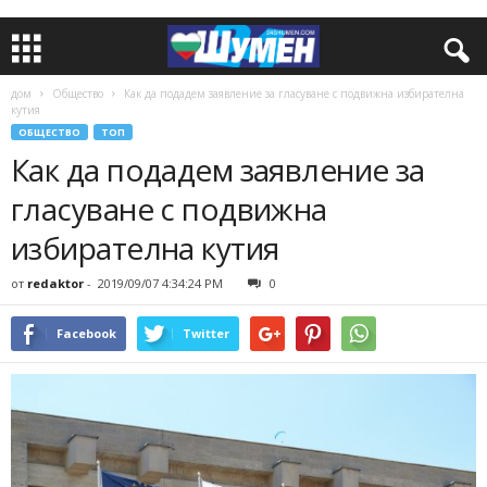
дом
Общество
Как да подадем заявление за гласуване с подвижна избирателна
кутия
ОБЩЕСТВО
ТОП
Как да подадем заявление за
гласуване с подвижна
избирателна кутия
от
redaktor
-
2019/09/07 4:34:24 PM
0
Facebook
Twitter