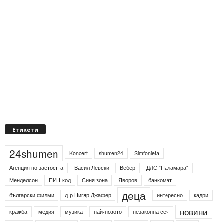
Етикети
24shumen
Koncert
shumen24
Simfonieta
Агенция по заетостта
Васил Левски
Вебер
ДЛС "Паламара"
Менделсон
ПИН-код
Синя зона
Яворов
банкомат
деца
български филми
д-р Нигяр Джафер
интересно
кадри
новини
кражба
медия
музика
най-новото
незаконна сеч